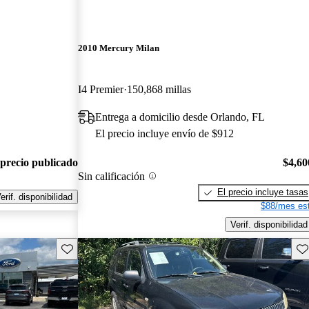
2010 Mercury Milan
I4 Premier
150,868 millas
Entrega a domicilio desde Orlando, FL
El precio incluye envío de $912
 precio publicado
$4,60
Sin calificación
El precio incluye tasas
erif. disponibilidad
$88/mes est
Verif. disponibilidad
Guarda este Aviso
Gu