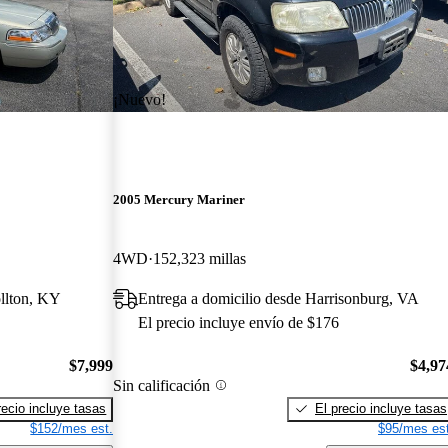
¡Nuevo!
2005 Mercury Mariner
4WD
152,323 millas
ollton, KY
Entrega a domicilio desde Harrisonburg, VA
El precio incluye envío de $176
$7,999
$4,97
Sin calificación
recio incluye tasas
El precio incluye tasas
$152/mes est.
$95/mes est