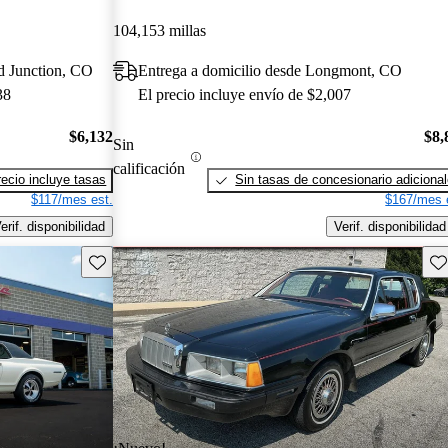
104,153 millas
d Junction, CO
Entrega a domicilio desde Longmont, CO
38
El precio incluye envío de $2,007
$6,132
$8,
Sin
calificación
recio incluye tasas
Sin tasas de concesionario adiciona
$117/mes est.
$167/mes 
erif. disponibilidad
Verif. disponibilidad
Guarda este Aviso
Gu