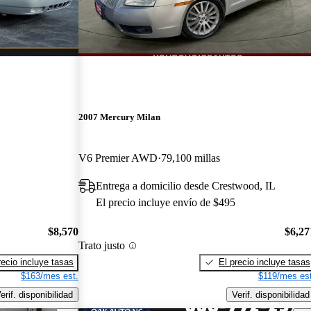
2007 Mercury Milan
V6 Premier AWD
79,100 millas
Entrega a domicilio desde Crestwood, IL
El precio incluye envío de $495
$8,570
$6,27
Trato justo
recio incluye tasas
El precio incluye tasas
$163/mes est.
$119/mes est
erif. disponibilidad
Verif. disponibilidad