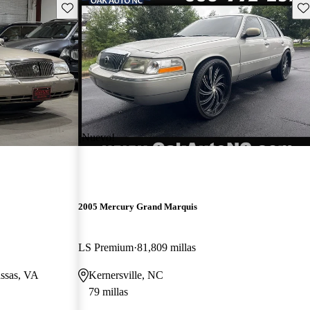
Guarda este Aviso
Gu
¡Nuevo!
2005 Mercury Grand Marquis
LS Premium
81,809 millas
assas, VA
Kernersville, NC
79 millas