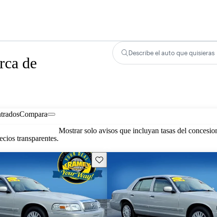
Describe el auto que quisieras
rca de
trados
Compara
Mostrar solo avisos que incluyan tasas del concesio
cios transparentes.
Guarda este Aviso