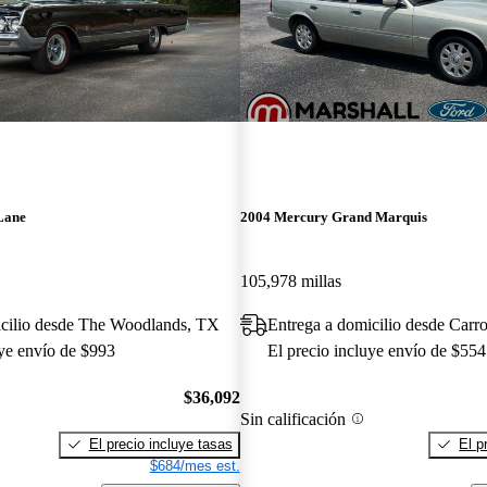
Lane
2004 Mercury Grand Marquis
105,978 millas
icilio desde The Woodlands, TX
Entrega a domicilio desde Carr
uye envío de $993
El precio incluye envío de $554
$36,092
Sin calificación
El precio incluye tasas
El p
$684/mes est.