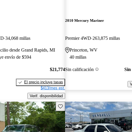
2010 Mercury Mariner
WD
34,068 millas
Premier 4WD
263,875 millas
cilio desde Grand Rapids, MI
Princeton, WV
uye envío de $594
40 millas
$21,774
Sin calificación
Sin
El precio incluye tasas
V
$413/mes est.
Verif. disponibilidad
Guarda este Aviso