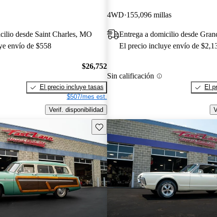
4WD
155,096 millas
cilio desde Saint Charles, MO
Entrega a domicilio desde Gran
uye envío de $558
El precio incluye envío de $2,1
$26,752
Sin calificación
El precio incluye tasas
El p
$507/mes est.
Verif. disponibilidad
V
Guarda este Aviso