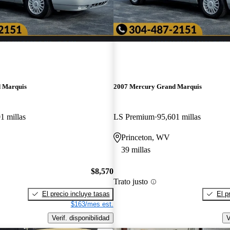
 Marquis
2007 Mercury Grand Marquis
1 millas
LS Premium
95,601 millas
Princeton, WV
39 millas
$8,570
Trato justo
El precio incluye tasas
El p
$163/mes est.
Verif. disponibilidad
V