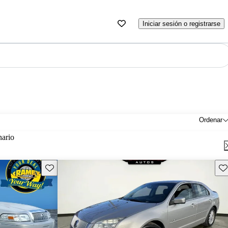
Iniciar sesión o registrarse
Ordenar
nario
Guarda este Aviso
Gu