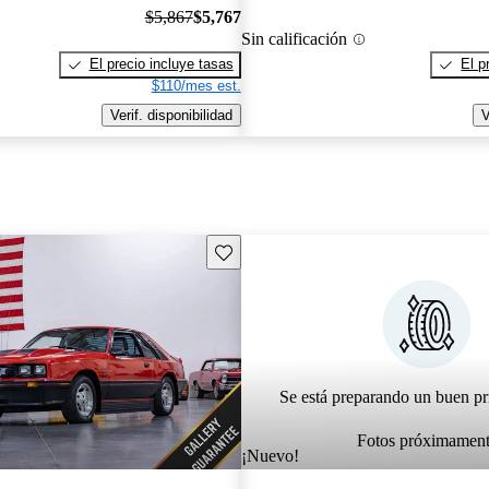
$5,867
$5,767
Sin calificación
El precio incluye tasas
El p
$110/mes est.
Verif. disponibilidad
V
Guarda este Aviso
Se está preparando un buen pr
Fotos próximamen
¡Nuevo!