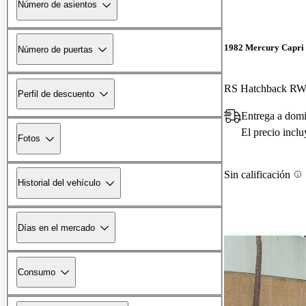
Número de asientos
1982 Mercury Capri
Número de puertas
RS Hatchback R
Perfil de descuento
Entrega a domi
El precio incl
Fotos
Sin calificación
Historial del vehículo
Días en el mercado
Consumo