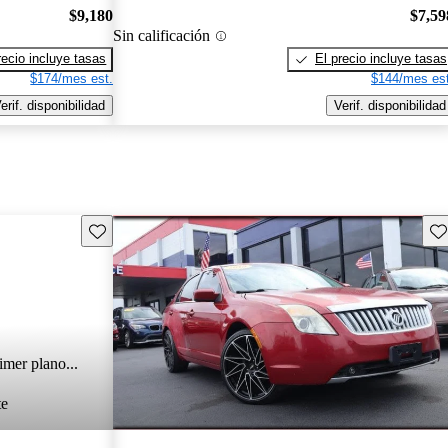
$9,180
$7,59
Sin calificación
recio incluye tasas
El precio incluye tasas
$174/mes est.
$144/mes est
erif. disponibilidad
Verif. disponibilidad
Guarda este Aviso
Gu
imer plano...
te