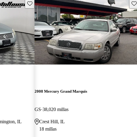
Guarda este Aviso
Gu
2008 Mercury Grand Marquis
GS
38,020 millas
mington, IL
Crest Hill, IL
18 millas