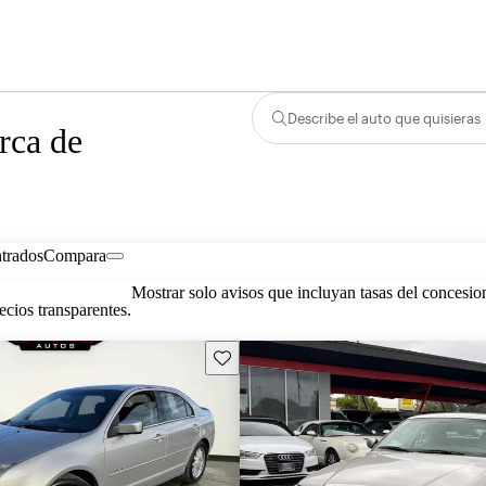
Describe el auto que quisieras
rca de
trados
Compara
Mostrar solo avisos que incluyan tasas del concesio
cios transparentes.
Guarda este Aviso