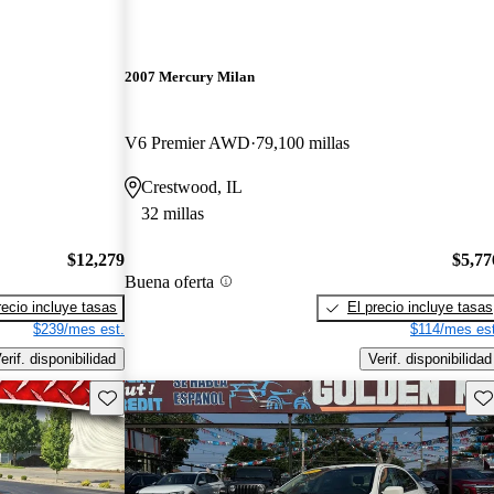
2007 Mercury Milan
V6 Premier AWD
79,100 millas
Crestwood, IL
32 millas
$12,279
$5,77
Buena oferta
recio incluye tasas
El precio incluye tasas
$239/mes est.
$114/mes est
erif. disponibilidad
Verif. disponibilidad
Guarda este Aviso
Gu