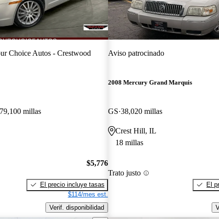
ur Choice Autos - Crestwood
Aviso patrocinado
2008 Mercury Grand Marquis
79,100 millas
GS
38,020 millas
Crest Hill, IL
18 millas
$5,776
Trato justo
El precio incluye tasas
El p
$114/mes est.
Verif. disponibilidad
V