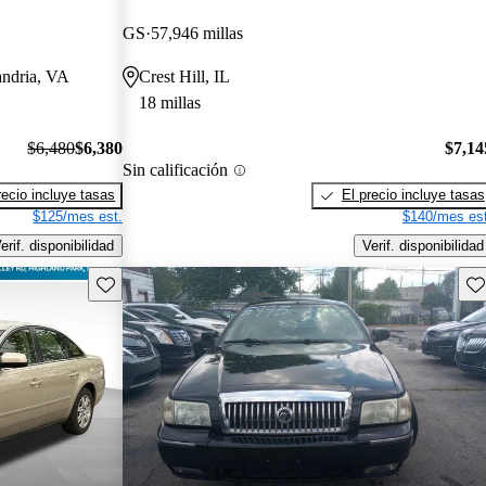
GS
57,946 millas
andria, VA
Crest Hill, IL
18 millas
$6,480
$6,380
$7,14
Sin calificación
recio incluye tasas
El precio incluye tasas
$125/mes est.
$140/mes est
erif. disponibilidad
Verif. disponibilidad
Guarda este Aviso
Gu