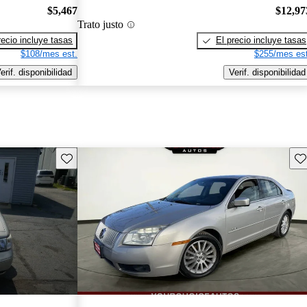
$5,467
$12,97
Trato justo
recio incluye tasas
El precio incluye tasas
$108/mes est.
$255/mes est
erif. disponibilidad
Verif. disponibilidad
Guarda este Aviso
Gu