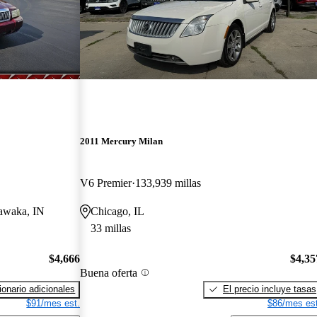
2011 Mercury Milan
V6 Premier
133,939 millas
hawaka, IN
Chicago, IL
33 millas
$4,666
$4,35
Buena oferta
onario adicionales
El precio incluye tasas
$91/mes est.
$86/mes est