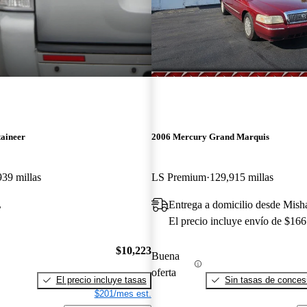
aineer
2006 Mercury Grand Marquis
939 millas
LS Premium
129,915 millas
L
Entrega a domicilio desde Mis
El precio incluye envío de $166
$10,223
Buena
oferta
El precio incluye tasas
Sin tasas de concesi
$201/mes est.