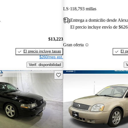
LS
118,793 millas
L
Entrega a domicilio desde Alex
El precio incluye envío de $626
$13,223
Gran oferta
El precio incluye tasas
El p
$260/mes est.
Verif. disponibilidad
V
Guarda este Aviso