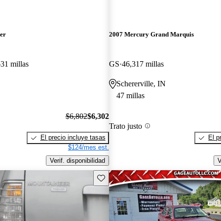
er
2007 Mercury Grand Marquis
31 millas
GS
46,317 millas
Schererville, IN
47 millas
$6,802
$6,302
Trato justo
El precio incluye tasas
El p
$124/mes est.
Verif. disponibilidad
V
Guarda este Aviso