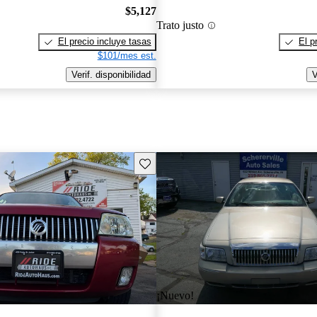
$5,127
Trato justo
El precio incluye tasas
El p
$101/mes est.
Verif. disponibilidad
V
Guarda este Aviso
¡Nuevo!