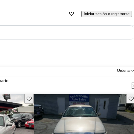
Iniciar sesión o registrarse
Ordenar
nario
Guarda este Aviso
Gu