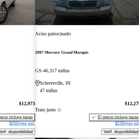
¡Nuevo!
Aviso patrocinado
2007 Mercury Grand Marquis
GS
46,317 millas
Schererville, IN
47 millas
$12,973
$12,27
Trato justo
recio incluye tasas
El precio incluye tasas
$255/mes est.
$239/mes est
erif. disponibilidad
Verif. disponibilidad