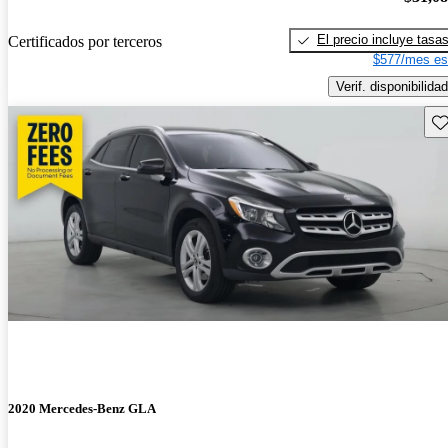
El precio incluye tasa
Certificados por terceros
$577/mes es
Verif. disponibilidad
Gu
2020 Mercedes-Benz GLA