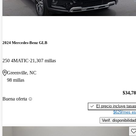
2024 Mercedes-Benz GLB
250 4MATIC
21,307 millas
Greenville, NC
98 millas
$34,7
Buena oferta
El precio incluye tasa
$629/mes es
Verif. disponibilidad
Gu