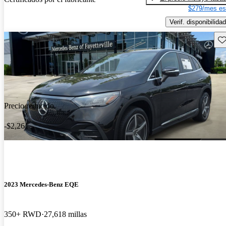
$279/mes es
Verif. disponibilidad
Gu
Precio reducido
-$2,261
2023 Mercedes-Benz EQE
350+ RWD
27,618 millas