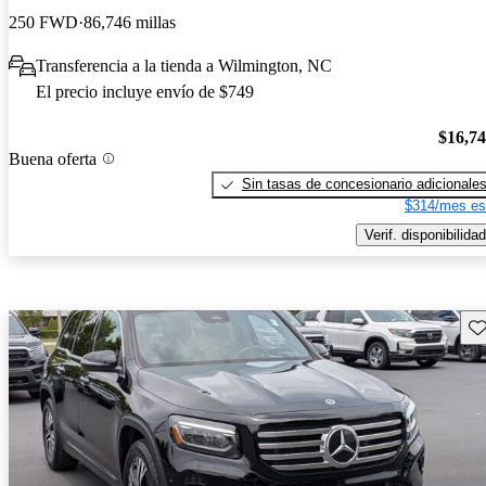
250 FWD
86,746 millas
Transferencia a la tienda a Wilmington, NC
El precio incluye envío de $749
$16,7
Buena oferta
Sin tasas de concesionario adicionale
$314/mes es
Verif. disponibilidad
Gu