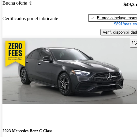
Buena oferta
$49,2
El precio incluye tasa
Certificados por el fabricante
$891/mes es
Verif. disponibilidad
Gu
2023 Mercedes-Benz C-Class