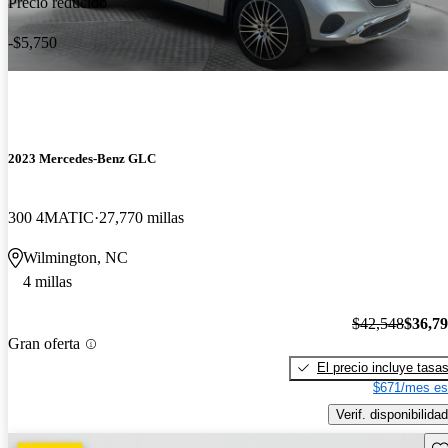
Precio reducido
-$5,750
2023 Mercedes-Benz GLC
300 4MATIC
27,770 millas
Wilmington, NC
4 millas
$42,548
$36,7
Gran oferta
El precio incluye tasa
$671/mes es
Verif. disponibilidad
Gu