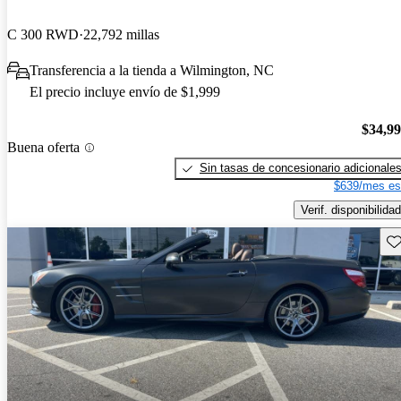
C 300 RWD
22,792 millas
Transferencia a la tienda a Wilmington, NC
El precio incluye envío de $1,999
$34,9
Buena oferta
Sin tasas de concesionario adicionale
$639/mes es
Verif. disponibilidad
Gu