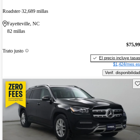
Roadster
32,689 millas
Fayetteville, NC
82 millas
$75,9
Trato justo
El precio incluye tasa
$1,424/mes es
Verif. disponibilidad
Gu