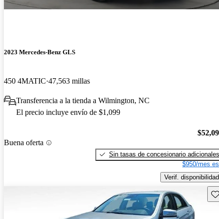
2023 Mercedes-Benz GLS
450 4MATIC
47,563 millas
Transferencia a la tienda a Wilmington, NC
El precio incluye envío de $1,099
$52,0
Buena oferta
Sin tasas de concesionario adicionale
$950/mes es
Verif. disponibilidad
Gu