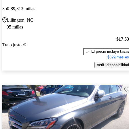
350
89,313 millas
Lillington, NC
95 millas
$17,5
Trato justo
El precio incluye tasa
$329/mes es
Verif. disponibilidad
Gu