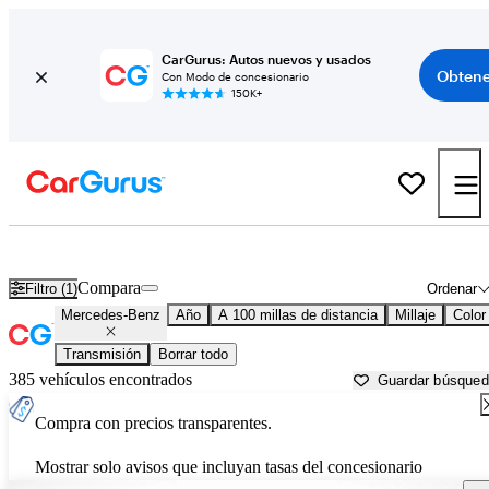
CarGurus: Autos nuevos y usados
Obtene
Con Modo de concesionario
150K+
Autos Mercedes-Benz usados en venta cerca de
Wilmington, NC
Compara
Filtro (1)
Ordenar
Mercedes-Benz
Año
A 100 millas de distancia
Millaje
Color
Transmisión
Borrar todo
385 vehículos encontrados
Guardar búsque
Compra con precios transparentes.
Mostrar solo avisos que incluyan tasas del concesionario