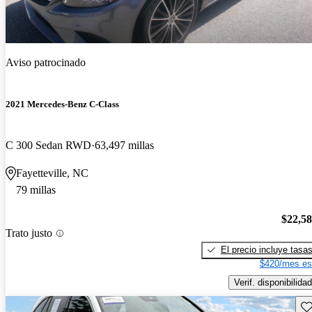
Aviso patrocinado
2021 Mercedes-Benz C-Class
C 300 Sedan RWD
63,497 millas
Fayetteville, NC
79 millas
$22,5
Trato justo
El precio incluye tasa
$420/mes es
Verif. disponibilidad
Gu