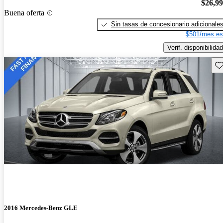
$26,9
Buena oferta
Sin tasas de concesionario adicionale
$501/mes es
Verif. disponibilidad
Gu
2016 Mercedes-Benz GLE