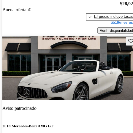
$28,9
Buena oferta
El precio incluye tasa
$519/mes es
Verif. disponibilidad
Gu
Aviso patrocinado
2018 Mercedes-Benz AMG GT