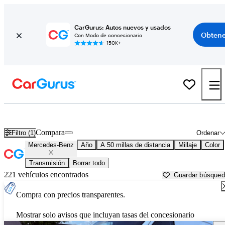
CarGurus: Autos nuevos y usados
Obtene
Con Modo de concesionario
150K+
Autos Mercedes-Benz usados en venta cerca de
Tulsa, OK
Compara
Filtro (1)
Ordenar
Mercedes-Benz
Año
A 50 millas de distancia
Millaje
Color
Transmisión
Borrar todo
221 vehículos encontrados
Guardar búsque
Compra con precios transparentes.
Mostrar solo avisos que incluyan tasas del concesionario