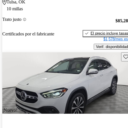
Tulsa, OK
10 millas
Trato justo
$85,2
El precio incluye tasa
Certificados por el fabricante
$1,578/mes es
Verif. disponibilidad
Gu
¡Nuevo!