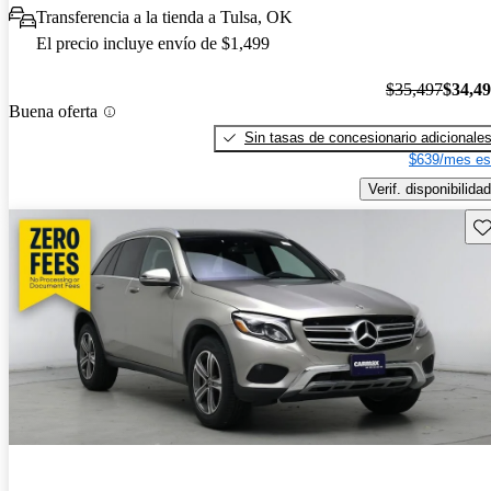
Transferencia a la tienda a Tulsa, OK
El precio incluye envío de $1,499
$35,497
$34,4
Buena oferta
Sin tasas de concesionario adicionale
$639/mes es
Verif. disponibilidad
Gu