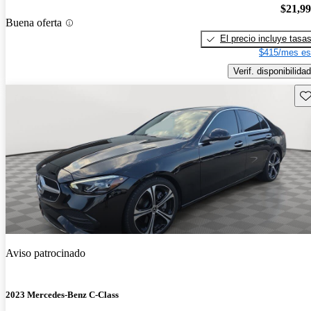
$21,9
Buena oferta
El precio incluye tasa
$415/mes es
Verif. disponibilidad
Gu
Aviso patrocinado
2023 Mercedes-Benz C-Class