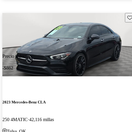
Gu
Precio reducido
-$862
2023 Mercedes-Benz CLA
250 4MATIC
42,116 millas
Tulsa, OK