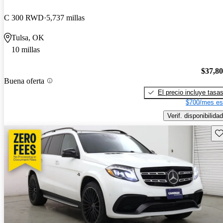
C 300 RWD
5,737 millas
Tulsa, OK
10 millas
$37,8
Buena oferta
El precio incluye tasa
$700/mes es
Verif. disponibilidad
Gu