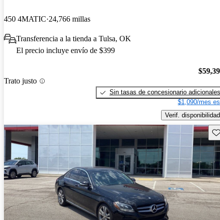
450 4MATIC
24,766 millas
Transferencia a la tienda a Tulsa, OK
El precio incluye envío de $399
$59,3
Trato justo
Sin tasas de concesionario adicionale
$1,090/mes es
Verif. disponibilidad
Gu