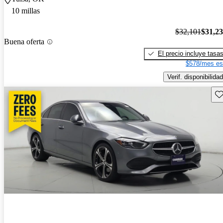
10 millas
$32,101
$31,2
Buena oferta
El precio incluye tasa
$578/mes es
Verif. disponibilidad
Gu