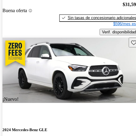
$31,5
Buena oferta
Sin tasas de concesionario adicionale
$596/mes es
Verif. disponibilidad
Gu
¡Nuevo!
2024 Mercedes-Benz GLE