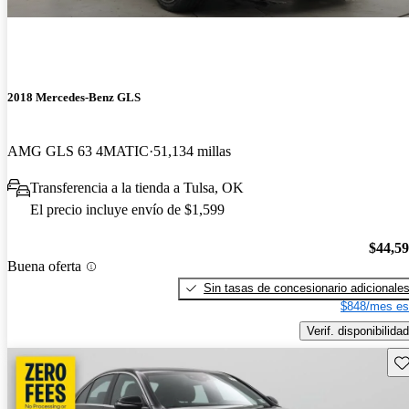
2018 Mercedes-Benz GLS
AMG GLS 63 4MATIC
51,134 millas
Transferencia a la tienda a Tulsa, OK
El precio incluye envío de $1,599
$44,5
Buena oferta
Sin tasas de concesionario adicionale
$848/mes es
Verif. disponibilidad
Gu