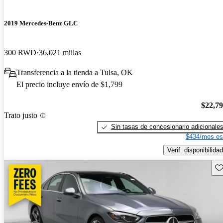
2019 Mercedes-Benz GLC
300 RWD
36,021 millas
Transferencia a la tienda a Tulsa, OK
El precio incluye envío de $1,799
$22,7
Trato justo
Sin tasas de concesionario adicionale
$434/mes es
Verif. disponibilidad
Gu