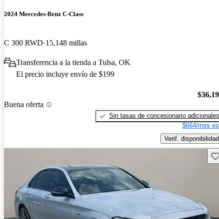
2024 Mercedes-Benz C-Class
C 300 RWD
15,148 millas
Transferencia a la tienda a Tulsa, OK
El precio incluye envío de $199
$36,1
Buena oferta
Sin tasas de concesionario adicionale
$664/mes es
Verif. disponibilidad
Gu