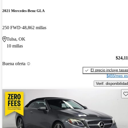
2021 Mercedes-Benz GLA
250 FWD
48,862 millas
Tulsa, OK
10 millas
$24,1
Buena oferta
El precio incluye tasa
$455/mes es
Verif. disponibilidad
Gu