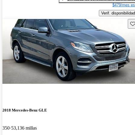
$479/mes es
Verif. disponibilidad
Gu
2018 Mercedes-Benz GLE
350
53,136 millas