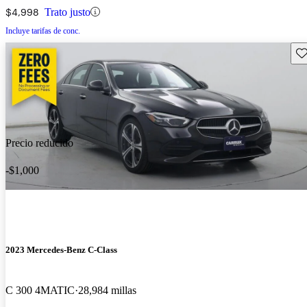
$4,998
Trato justo
Incluye tarifas de conc.
Gu
Precio reducido
-$1,000
2023 Mercedes-Benz C-Class
C 300 4MATIC
28,984 millas