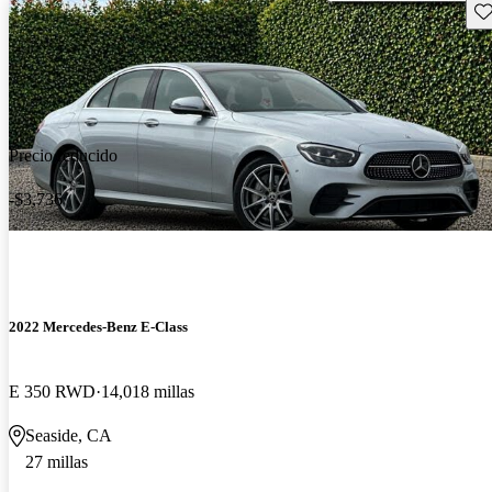
Gu
Precio reducido
-$3,736
2022 Mercedes-Benz E-Class
E 350 RWD
14,018 millas
Seaside, CA
27 millas