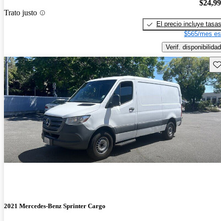
$24,9
Trato justo
El precio incluye tasa
$565/mes es
Verif. disponibilidad
Gu
2021 Mercedes-Benz Sprinter Cargo