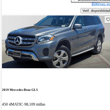
$590/mes es
Verif. disponibilidad
Gu
2019 Mercedes-Benz GLS
450 4MATIC
98,109 millas