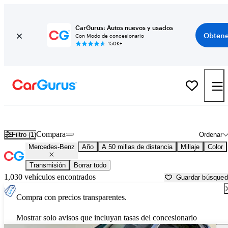
CarGurus: Autos nuevos y usados
Obtene
Con Modo de concesionario
150K+
Autos Mercedes-Benz usados en venta cerca de
Santa Cruz, CA
Compara
Filtro (1)
Ordenar
Mercedes-Benz
Año
A 50 millas de distancia
Millaje
Color
Transmisión
Borrar todo
1,030 vehículos encontrados
Guardar búsque
Compra con precios transparentes.
Mostrar solo avisos que incluyan tasas del concesionario