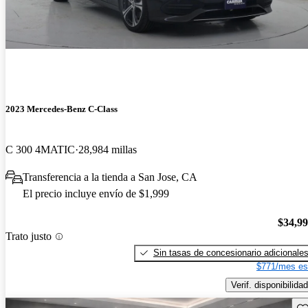
2023 Mercedes-Benz C-Class
C 300 4MATIC
28,984 millas
Transferencia a la tienda a San Jose, CA
El precio incluye envío de $1,999
$34,9
Trato justo
Sin tasas de concesionario adicionale
$771/mes es
Verif. disponibilidad
Gu