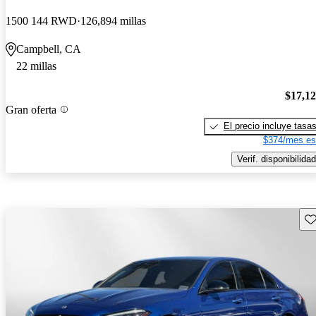
1500 144 RWD
126,894 millas
Campbell, CA
22 millas
$17,1
Gran oferta
El precio incluye tasa
$374/mes es
Verif. disponibilidad
Gu