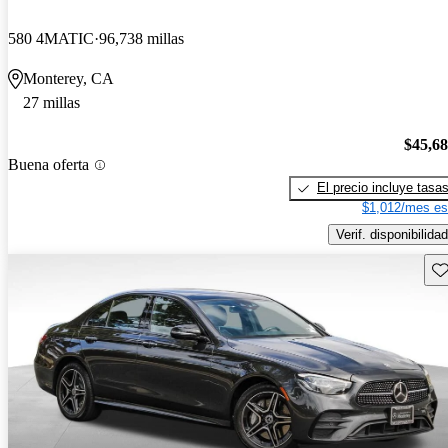
580 4MATIC
96,738 millas
Monterey, CA
27 millas
$45,6
Buena oferta
El precio incluye tasa
$1,012/mes es
Verif. disponibilidad
Gu