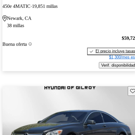
450e 4MATIC
19,851 millas
Newark, CA
38 millas
$59,7
Buena oferta
El precio incluye tasa
$1,300/mes es
Verif. disponibilidad
Gu