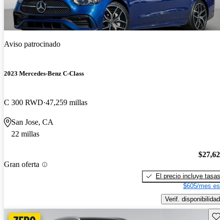
Aviso patrocinado
2023 Mercedes-Benz C-Class
C 300 RWD
47,259 millas
San Jose, CA
22 millas
$27,6
Gran oferta
El precio incluye tasa
$605/mes es
Verif. disponibilidad
Gu