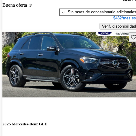
Buena oferta
Sin tasas de concesionario adicionale
$482/mes es
Verif. disponibilidad
Gu
2025 Mercedes-Benz GLE