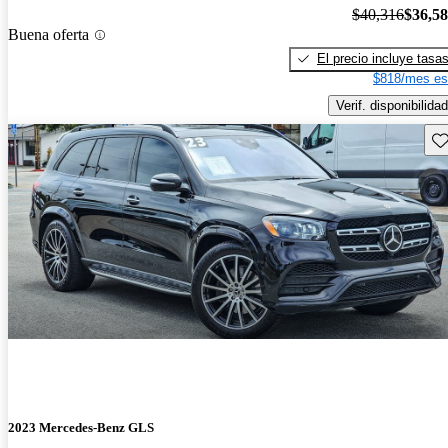
$40,316
$36,5
Buena oferta
El precio incluye tasa
$818/mes es
Verif. disponibilidad
Gu
2023 Mercedes-Benz GLS