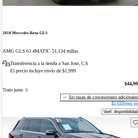
2018 Mercedes-Benz GLS
AMG GLS 63 4MATIC
51,134 millas
Transferencia a la tienda a San Jose, CA
El precio incluye envío de $1,999
$44,9
Trato justo
Sin tasas de concesionario adicionale
$1,033/mes es
Verif. disponibilidad
Gu