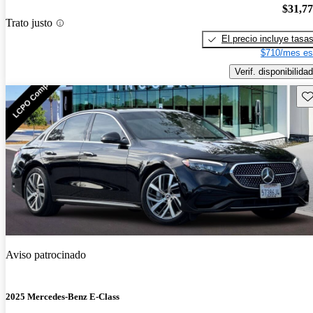
$31,7
Trato justo
El precio incluye tasa
$710/mes es
Verif. disponibilidad
Gu
Aviso patrocinado
2025 Mercedes-Benz E-Class