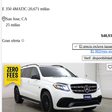
E 350 4MATIC
20,671 millas
San Jose, CA
25 millas
$48,9
Gran oferta
El precio incluye tasa
$1,062/mes es
Verif. disponibilidad
Gu