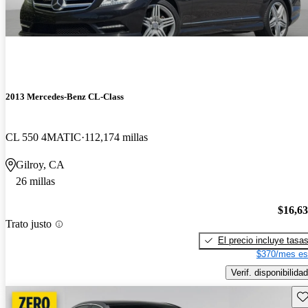
2013 Mercedes-Benz CL-Class
CL 550 4MATIC
112,174 millas
Gilroy, CA
26 millas
$16,6
Trato justo
El precio incluye tasa
$370/mes es
Verif. disponibilidad
Gu