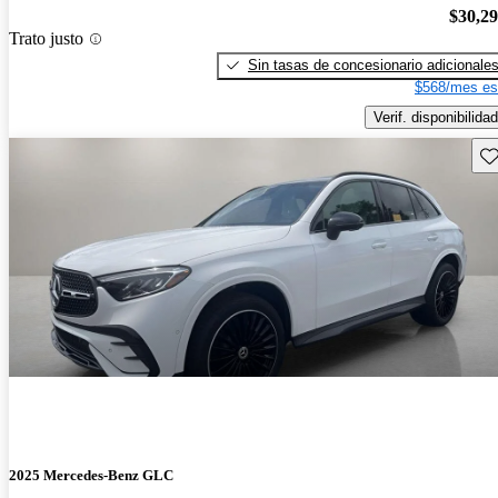
$30,2
Trato justo
Sin tasas de concesionario adicionale
$568/mes es
Verif. disponibilidad
Gu
2025 Mercedes-Benz GLC