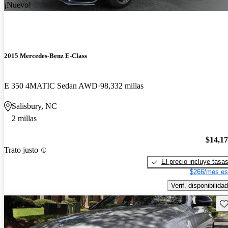
¡Nuevo!
2015 Mercedes-Benz E-Class
E 350 4MATIC Sedan AWD
98,332 millas
Salisbury, NC
2 millas
$14,1
Trato justo
El precio incluye tasa
$266/mes es
Verif. disponibilidad
Gu