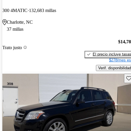
300 4MATIC
132,683 millas
Charlotte, NC
37 millas
$14,7
Trato justo
El precio incluye tasa
$278/mes es
Verif. disponibilidad
Gu