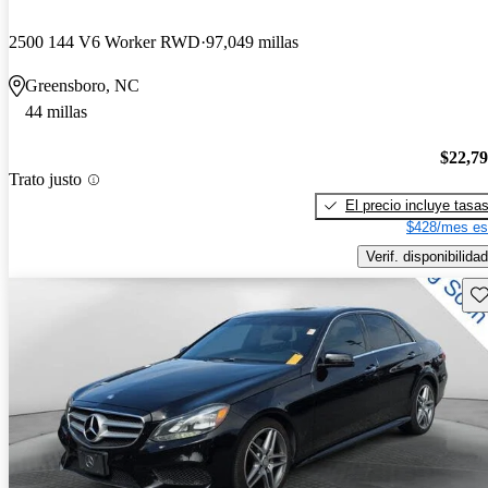
2500 144 V6 Worker RWD
97,049 millas
Greensboro, NC
44 millas
$22,7
Trato justo
El precio incluye tasa
$428/mes es
Verif. disponibilidad
Gu