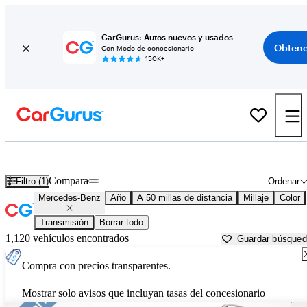
CarGurus: Autos nuevos y usados
Obtene
Con Modo de concesionario
150K+
Autos Mercedes-Benz usados en venta cerca de
Salisbury, NC
Compara
Filtro (1)
Ordenar
Mercedes-Benz
Año
A 50 millas de distancia
Millaje
Color
Transmisión
Borrar todo
1,120 vehículos encontrados
Guardar búsque
Compra con precios transparentes.
Mostrar solo avisos que incluyan tasas del concesionario