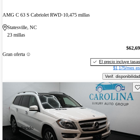
AMG C 63 S Cabriolet RWD
10,475 millas
Statesville, NC
23 millas
$62,6
Gran oferta
El precio incluye tasa
$1,175/mes es
Verif. disponibilidad
Gu
Precio reducido