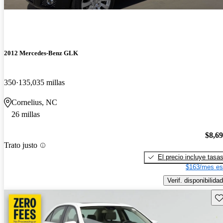
2012 Mercedes-Benz GLK
350
135,035 millas
Cornelius, NC
26 millas
$8,6
Trato justo
El precio incluye tasa
$163/mes es
Verif. disponibilidad
Gu