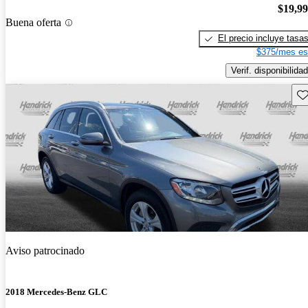
$19,9
Buena oferta
El precio incluye tasa
$375/mes es
Verif. disponibilidad
Gu
Aviso patrocinado
2018 Mercedes-Benz GLC