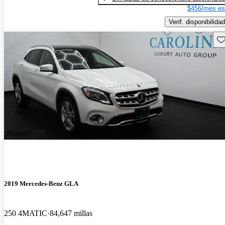
$456/mes es
Verif. disponibilidad
Gu
¡Nuevo!
2019 Mercedes-Benz GLA
250 4MATIC
84,647 millas