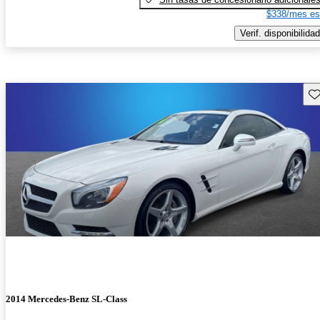
$338/mes es
Verif. disponibilidad
Gu
2014 Mercedes-Benz SL-Class