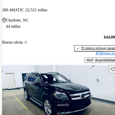
300 4MATIC
22,521 millas
Charlotte, NC
44 millas
$44,0
Buena oferta
El precio incluye tasa
$792/mes es
Verif. disponibilidad
Gu