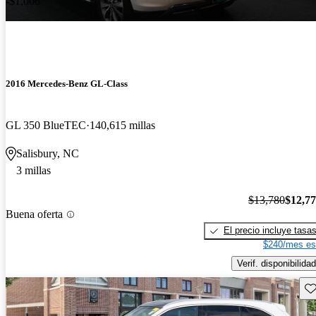
-$1,006
2016 Mercedes-Benz GL-Class
GL 350 BlueTEC
140,615 millas
Salisbury, NC
3 millas
$13,780
$12,7
Buena oferta
El precio incluye tasa
$240/mes es
Verif. disponibilidad
Gu