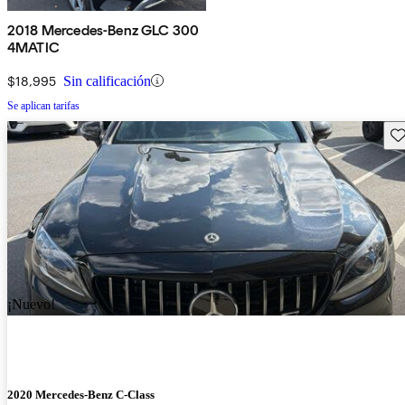
2018 Mercedes-Benz GLC 300
4MATIC
$18,995
Sin calificación
Se aplican tarifas
Gu
¡Nuevo!
2020 Mercedes-Benz C-Class