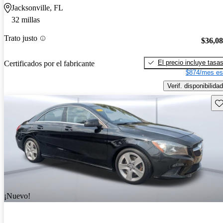
Jacksonville, FL
32 millas
Trato justo
$36,0
El precio incluye tasa
Certificados por el fabricante
$874/mes es
Verif. disponibilidad
Gu
¡Nuevo!