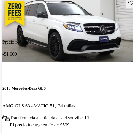
Gu
Precio reducido
-$1,000
2018 Mercedes-Benz GLS
AMG GLS 63 4MATIC
51,134 millas
Transferencia a la tienda a Jacksonville, FL
El precio incluye envío de $599