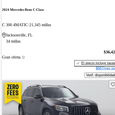
2024 Mercedes-Benz C-Class
C 300 4MATIC
21,345 millas
Jacksonville, FL
34 millas
$36,4
Gran oferta
El precio incluye tasa
$887/mes es
Verif. disponibilidad
Gu