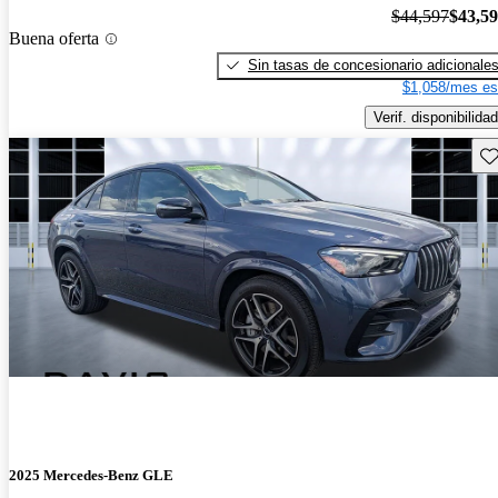
$44,597
$43,5
Buena oferta
Sin tasas de concesionario adicionale
$1,058/mes es
Verif. disponibilidad
Gu
2025 Mercedes-Benz GLE