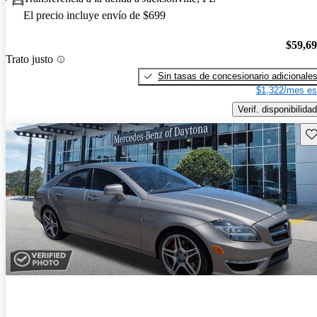
El precio incluye envío de $699
$59,6
Trato justo
Sin tasas de concesionario adicionale
$1,322/mes es
Verif. disponibilidad
Gu