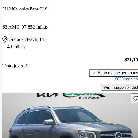
2012 Mercedes-Benz CLS
63 AMG
97,852 millas
Daytona Beach, FL
49 millas
$21,1
Trato justo
El precio incluye tasa
$623/mes es
Verif. disponibilidad
Gu