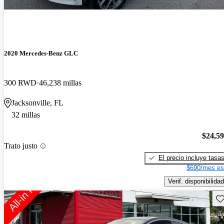
2020 Mercedes-Benz GLC
300 RWD
46,238 millas
Jacksonville, FL
32 millas
$24,5
Trato justo
El precio incluye tasa
$690/mes es
Verif. disponibilidad
Gu