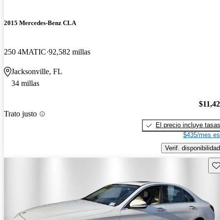
2015 Mercedes-Benz CLA
250 4MATIC
92,582 millas
Jacksonville, FL
34 millas
$11,4
Trato justo
El precio incluye tasa
$435/mes es
Verif. disponibilidad
Gu