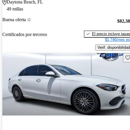
Daytona Beach, FL
49 millas
Buena oferta
$82,3
El precio incluye tasa
Certificados por terceros
$1,746/mes es
Verif. disponibilidad
Gu