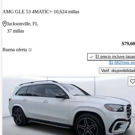
AMG GLE 53 4MATIC+
10,624 millas
Jacksonville, FL
37 millas
$79,6
Buena oferta
El precio incluye tasa
$1,682/mes es
Verif. disponibilidad
Gu