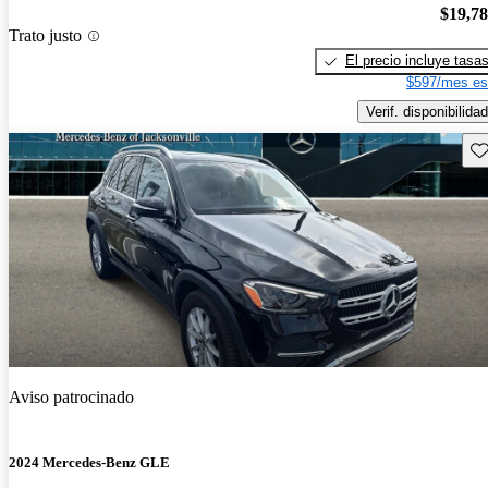
$19,7
Trato justo
El precio incluye tasa
$597/mes es
Verif. disponibilidad
Gu
Aviso patrocinado
2024 Mercedes-Benz GLE