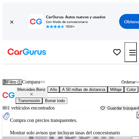
CarGurus: Autos nuevos y usados
Obtene
Con Modo de concesionario
150K+
Autos Mercedes-Benz usados en venta cerca de
Saint Augustine, FL
Compara
Filtro (1)
Ordenar
Mercedes-Benz
Año
A 50 millas de distancia
Millaje
Color
Transmisión
Borrar todo
801 vehículos encontrados
Guardar búsque
Compra con precios transparentes.
Mostrar solo avisos que incluyan tasas del concesionario