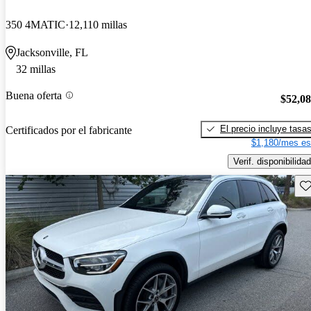
350 4MATIC
12,110 millas
Jacksonville, FL
32 millas
Buena oferta
$52,0
El precio incluye tasa
Certificados por el fabricante
$1,180/mes es
Verif. disponibilidad
Gu