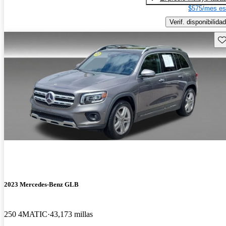
$575/mes es
Verif. disponibilidad
Gu
2023 Mercedes-Benz GLB
250 4MATIC
43,173 millas