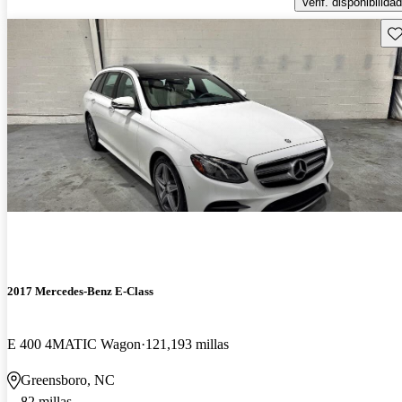
Verif. disponibilidad
Gu
2017 Mercedes-Benz E-Class
E 400 4MATIC Wagon
121,193 millas
Greensboro, NC
82 millas