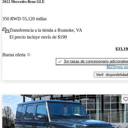
2022 Mercedes-Benz GLE
350 RWD
55,120 millas
Transferencia a la tienda a Roanoke, VA
El precio incluye envío de $199
$33,1
Buena oferta
Sin tasas de concesionario adicionale
$623/mes es
Verif. disponibilidad
Gu