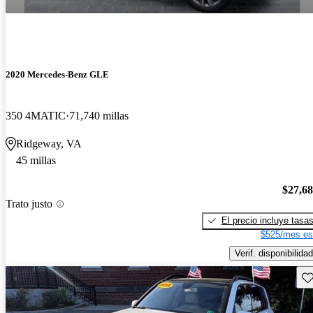
2020 Mercedes-Benz GLE
350 4MATIC
71,740 millas
Ridgeway, VA
45 millas
$27,6
Trato justo
El precio incluye tasa
$525/mes es
Verif. disponibilidad
Gu