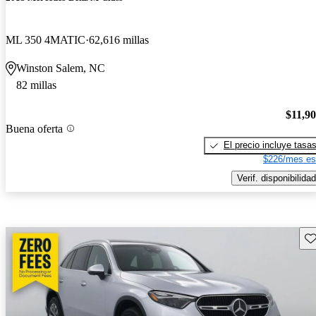
ML 350 4MATIC
62,616 millas
Winston Salem, NC
82 millas
$11,9
Buena oferta
El precio incluye tasa
$226/mes es
Verif. disponibilidad
Gu