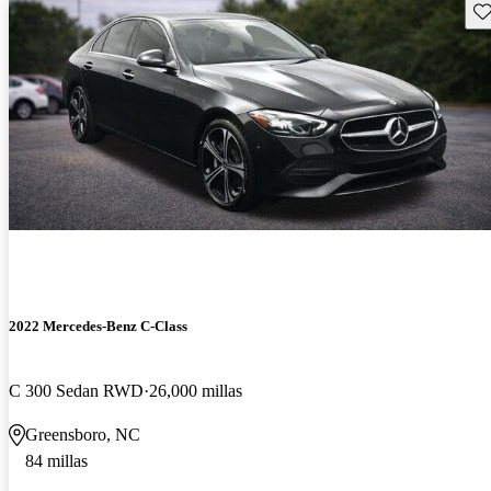
Gu
2022 Mercedes-Benz C-Class
C 300 Sedan RWD
26,000 millas
Greensboro, NC
84 millas