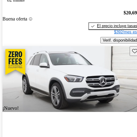
$20,6
Buena oferta
El precio incluye tasa
$392/mes es
Verif. disponibilidad
Gu
¡Nuevo!