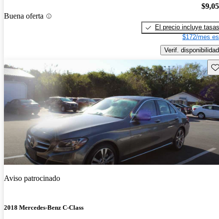
$9,0
Buena oferta
El precio incluye tasa
$172/mes es
Verif. disponibilidad
Gu
Aviso patrocinado
2018 Mercedes-Benz C-Class