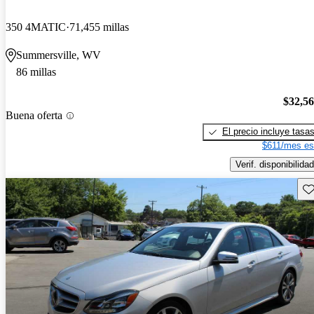
350 4MATIC
71,455 millas
Summersville, WV
86 millas
$32,5
Buena oferta
El precio incluye tasa
$611/mes es
Verif. disponibilidad
Gu