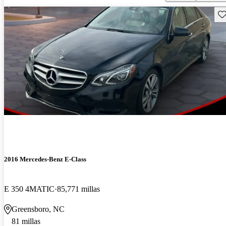
Gu
2016 Mercedes-Benz E-Class
E 350 4MATIC
85,771 millas
Greensboro, NC
81 millas