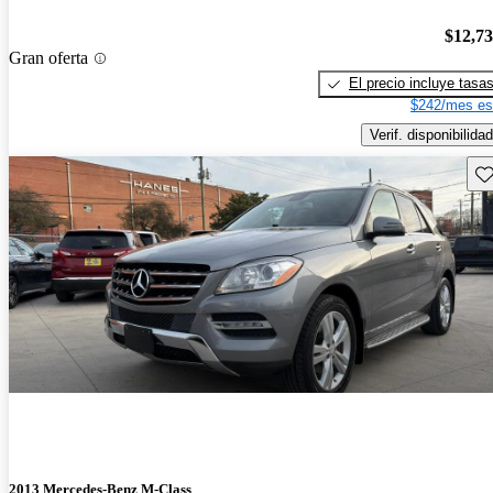
$12,7
Gran oferta
El precio incluye tasa
$242/mes es
Verif. disponibilidad
Gu
2013 Mercedes-Benz M-Class