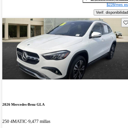
$228/mes es
Verif. disponibilidad
Gu
2026 Mercedes-Benz GLA
250 4MATIC
9,477 millas