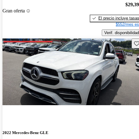
$29,3
Gran oferta
El precio incluye tasa
$552/mes es
Verif. disponibilidad
Gu
2022 Mercedes-Benz GLE