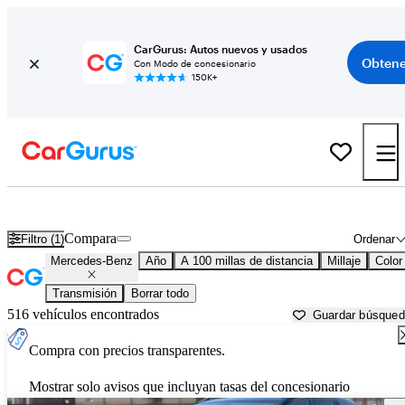
CarGurus: Autos nuevos y usados
Obtene
Con Modo de concesionario
150K+
Autos Mercedes-Benz usados en venta cerca de
Roanoke, VA
Compara
Filtro (1)
Ordenar
Mercedes-Benz
Año
A 100 millas de distancia
Millaje
Color
Transmisión
Borrar todo
516 vehículos encontrados
Guardar búsque
Compra con precios transparentes.
Mostrar solo avisos que incluyan tasas del concesionario