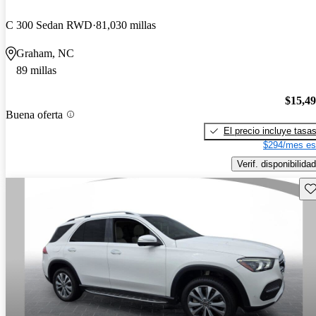
C 300 Sedan RWD
81,030 millas
Graham, NC
89 millas
$15,4
Buena oferta
El precio incluye tasa
$294/mes es
Verif. disponibilidad
Gu