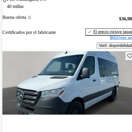
40 millas
Buena oferta
$36,9
El precio incluye tasa
Certificados por el fabricante
$652/mes es
Verif. disponibilidad
Gu