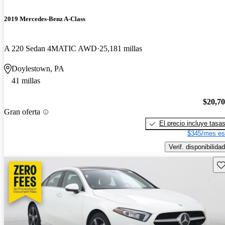
2019 Mercedes-Benz A-Class
A 220 Sedan 4MATIC AWD
25,181 millas
Doylestown, PA
41 millas
$20,7
Gran oferta
El precio incluye tasa
$345/mes es
Verif. disponibilidad
Gu