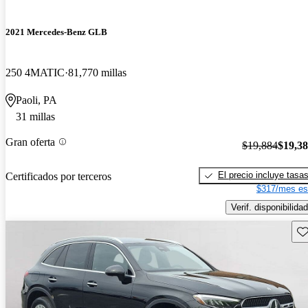
2021 Mercedes-Benz GLB
250 4MATIC
81,770 millas
Paoli, PA
31 millas
Gran oferta
$19,884
$19,3
El precio incluye tasa
Certificados por terceros
$317/mes es
Verif. disponibilidad
Gu