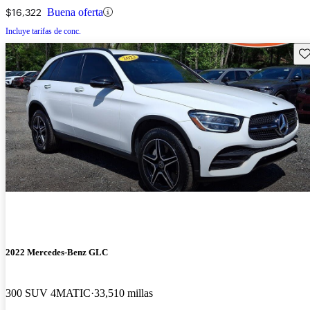
$16,322
Buena oferta
Incluye tarifas de conc.
Gu
2022 Mercedes-Benz GLC
300 SUV 4MATIC
33,510 millas