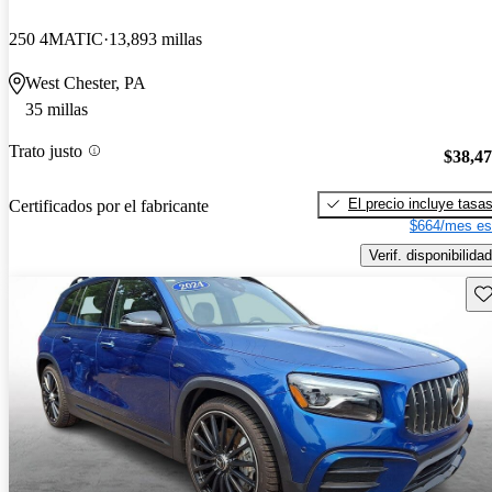
250 4MATIC
13,893 millas
West Chester, PA
35 millas
Trato justo
$38,4
El precio incluye tasa
Certificados por el fabricante
$664/mes es
Verif. disponibilidad
Gu