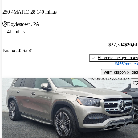
250 4MATIC
28,140 millas
Doylestown, PA
41 millas
$27,304
$26,6
Buena oferta
El precio incluye tasa
$455/mes es
Verif. disponibilidad
Gu