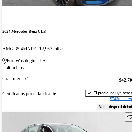
2024 Mercedes-Benz GLB
AMG 35 4MATIC
12,967 millas
Fort Washington, PA
40 millas
Gran oferta
$42,7
El precio incluye tasa
Certificados por el fabricante
$742/mes es
Verif. disponibilidad
Gu