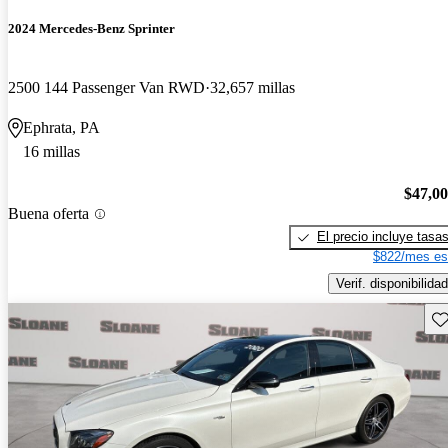
2024 Mercedes-Benz Sprinter
2500 144 Passenger Van RWD
32,657 millas
Ephrata, PA
16 millas
$47,0
Buena oferta
El precio incluye tasa
$822/mes es
Verif. disponibilidad
Gu