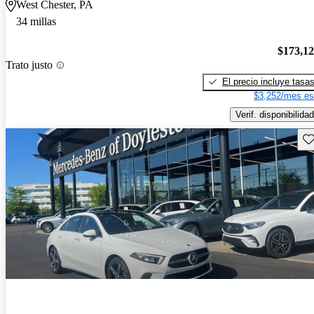
West Chester, PA
34 millas
$173,1
Trato justo
El precio incluye tasa
$3,252/mes es
Verif. disponibilidad
Gu