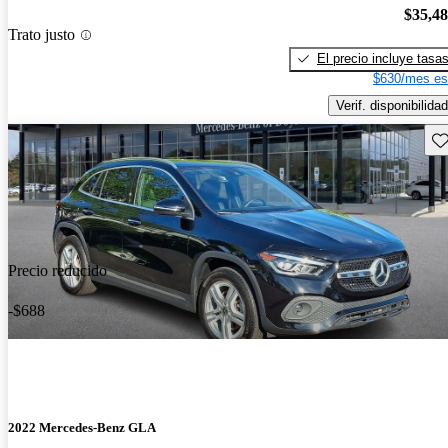
$35,4
Trato justo
El precio incluye tasa
$630/mes es
Verif. disponibilidad
Gu
Precio reducido
-$688
2022 Mercedes-Benz GLA