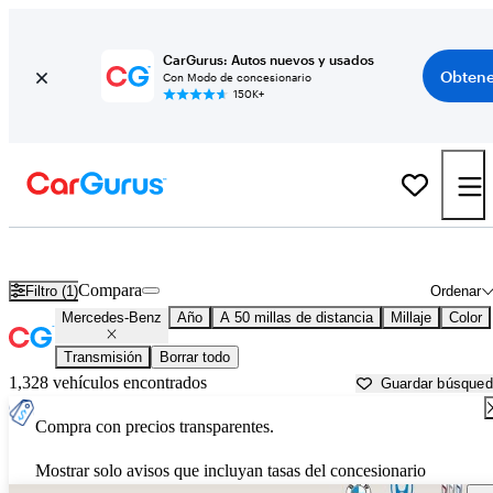
CarGurus: Autos nuevos y usados
Obtene
Con Modo de concesionario
150K+
Autos Mercedes-Benz usados en venta cerca de
Reading, PA
Compara
Filtro (1)
Ordenar
Mercedes-Benz
Año
A 50 millas de distancia
Millaje
Color
Transmisión
Borrar todo
1,328 vehículos encontrados
Guardar búsque
Compra con precios transparentes.
Mostrar solo avisos que incluyan tasas del concesionario