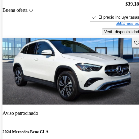
$39,1
Buena oferta
El precio incluye tasa
$683/mes es
Verif. disponibilidad
Gu
Aviso patrocinado
2024 Mercedes-Benz GLA