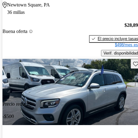
Newtown Square, PA
36 millas
$28,8
Buena oferta
El precio incluye tasa
$498/mes es
Verif. disponibilidad
Gu
Precio reducido
-$500