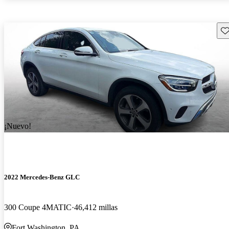
Gu
¡Nuevo!
2022 Mercedes-Benz GLC
300 Coupe 4MATIC
46,412 millas
Fort Washington, PA