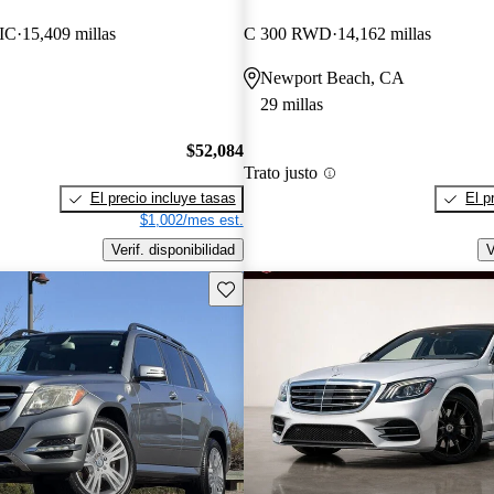
IC
15,409 millas
C 300 RWD
14,162 millas
Newport Beach, CA
29 millas
$52,084
Trato justo
El precio incluye tasas
El p
$1,002/mes est.
Verif. disponibilidad
V
Guarda este Aviso