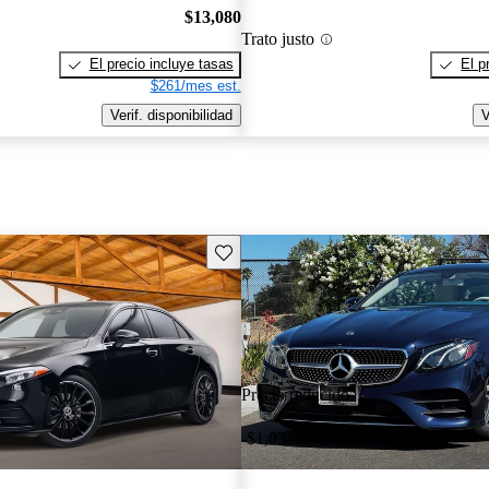
$13,080
Trato justo
El precio incluye tasas
El p
$261/mes est.
Verif. disponibilidad
V
Guarda este Aviso
Precio reducido
-$1,032