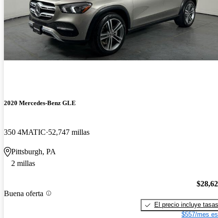
2020 Mercedes-Benz GLE
350 4MATIC
52,747 millas
Pittsburgh, PA
2 millas
$28,6
Buena oferta
El precio incluye tasa
$557/mes es