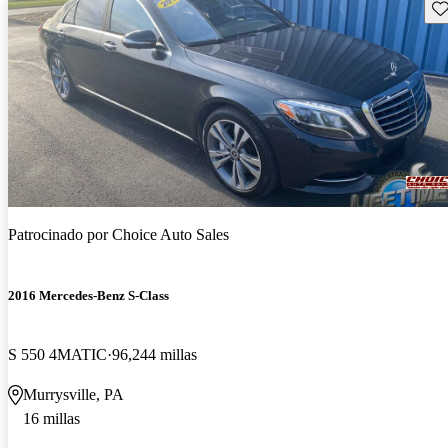
Gu
Patrocinado por
Choice Auto Sales
2016 Mercedes-Benz S-Class
S 550 4MATIC
96,244 millas
Murrysville, PA
16 millas