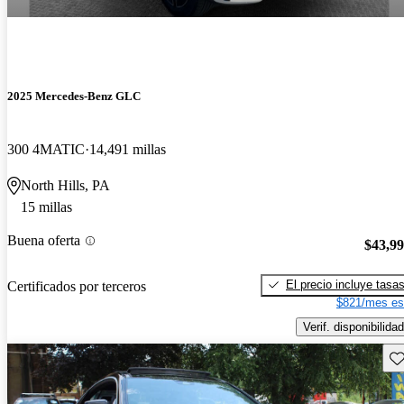
2025 Mercedes-Benz GLC
300 4MATIC
14,491 millas
North Hills, PA
15 millas
Buena oferta
$43,9
El precio incluye tasa
Certificados por terceros
$821/mes es
Verif. disponibilidad
Gu