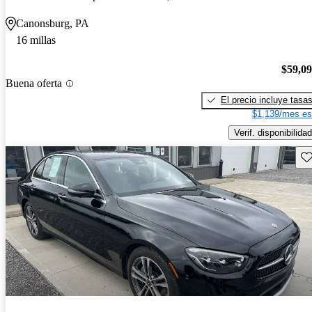
Canonsburg, PA
16 millas
$59,0
Buena oferta
El precio incluye tasa
$1,139/mes es
Verif. disponibilidad
Gu