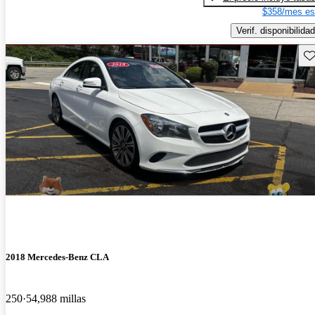
$358/mes es
Verif. disponibilidad
Gu
2018 Mercedes-Benz CLA
250
54,988 millas