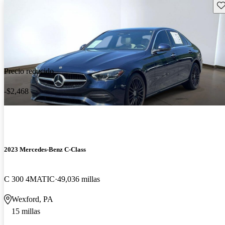
Gu
Precio reducido
-$2,468
2023 Mercedes-Benz C-Class
C 300 4MATIC
49,036 millas
Wexford, PA
15 millas