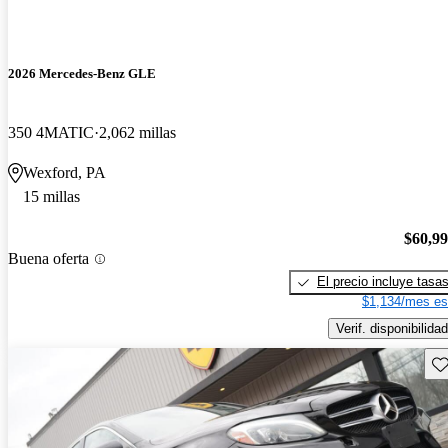
2026 Mercedes-Benz GLE
350 4MATIC
2,062 millas
Wexford, PA
15 millas
$60,9
Buena oferta
El precio incluye tasa
$1,134/mes es
Verif. disponibilidad
Gu