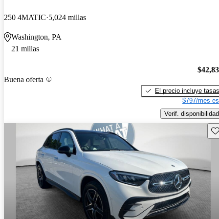
250 4MATIC
5,024 millas
Washington, PA
21 millas
$42,8
Buena oferta
El precio incluye tasa
$797/mes es
Verif. disponibilidad
Gu