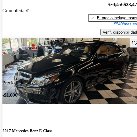
$30,456
$28,4
Gran oferta
El precio incluye tasa
$540/mes es
Verif. disponibilidad
Gu
Precio reducido
-$1,000
2017 Mercedes-Benz E-Class