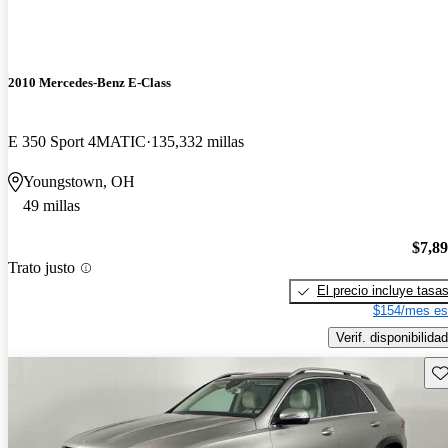
2010 Mercedes-Benz E-Class
E 350 Sport 4MATIC
135,332 millas
Youngstown, OH
49 millas
$7,8
Trato justo
El precio incluye tasa
$154/mes es
Verif. disponibilidad
Gu