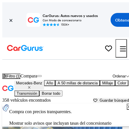
CarGurus: Autos nuevos y usados
Obtene
Con Modo de concesionario
150K+
Autos Mercedes-Benz usados en venta cerca de
Pittsburgh, PA
Compara
Filtro (1)
Ordenar
Mercedes-Benz
Año
A 50 millas de distancia
Millaje
Color
Transmisión
Borrar todo
358 vehículos encontrados
Guardar búsque
Compra con precios transparentes.
Mostrar solo avisos que incluyan tasas del concesionario