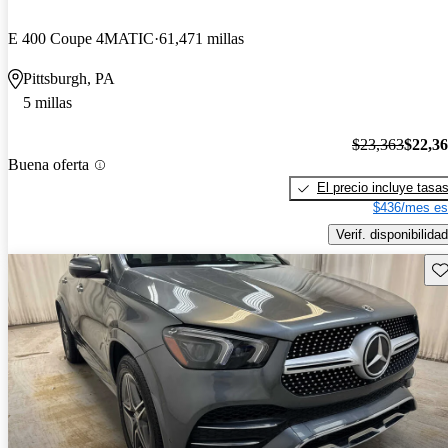
E 400 Coupe 4MATIC
61,471 millas
Pittsburgh, PA
5 millas
$23,363
$22,3
Buena oferta
El precio incluye tasa
$436/mes es
Verif. disponibilidad
Gu