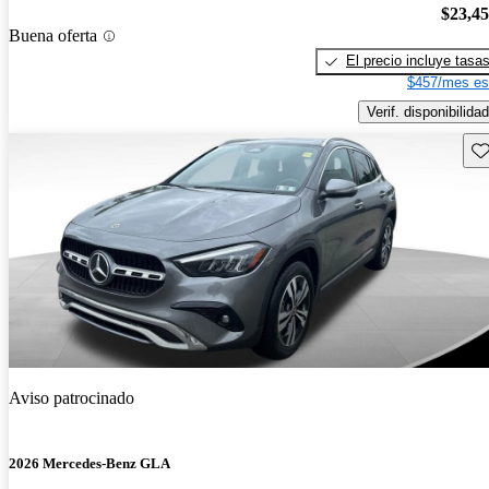
$23,4
Buena oferta
El precio incluye tasa
$457/mes es
Verif. disponibilidad
Gu
Aviso patrocinado
2026 Mercedes-Benz GLA