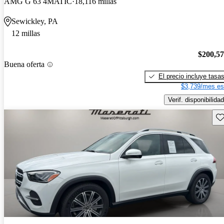
AMG G 63 4MATIC
18,116 millas
Sewickley, PA
12 millas
$200,5
Buena oferta
El precio incluye tasa
$3,739/mes es
Verif. disponibilidad
Gu