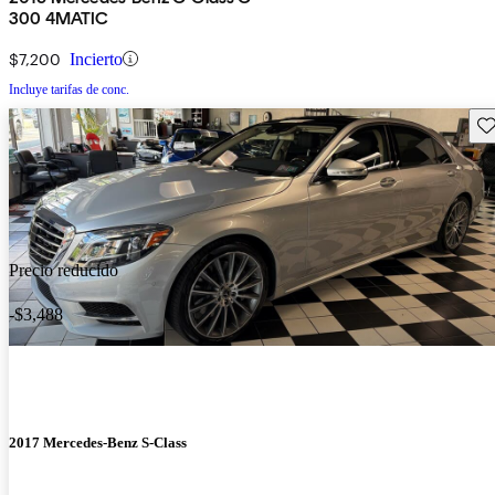
300 4MATIC
$7,200
Incierto
Incluye tarifas de conc.
Gu
Precio reducido
-$3,488
2017 Mercedes-Benz S-Class