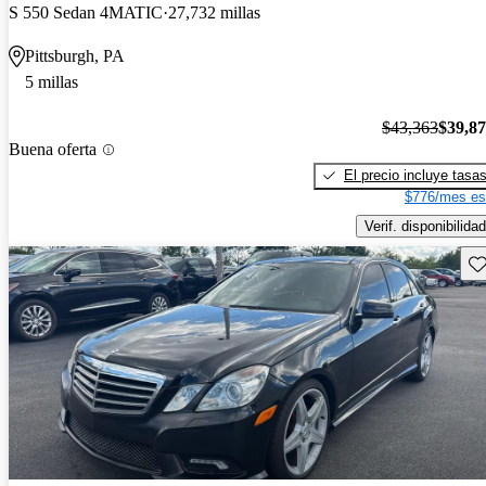
S 550 Sedan 4MATIC
27,732 millas
Pittsburgh, PA
5 millas
$43,363
$39,8
Buena oferta
El precio incluye tasa
$776/mes es
Verif. disponibilidad
Gu