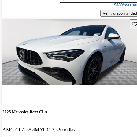
$480/mes es
Verif. disponibilidad
Gu
2025 Mercedes-Benz CLA
AMG CLA 35 4MATIC
7,320 millas