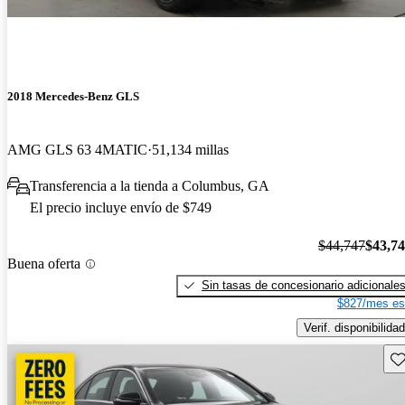
2018 Mercedes-Benz GLS
AMG GLS 63 4MATIC
51,134 millas
Transferencia a la tienda a Columbus, GA
El precio incluye envío de $749
$44,747
$43,7
Buena oferta
Sin tasas de concesionario adicionale
$827/mes es
Verif. disponibilidad
Gu