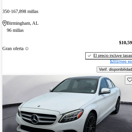
350
167,898 millas
Birmingham, AL
96 millas
$10,5
Gran oferta
El precio incluye tasa
$201/mes es
Verif. disponibilidad
Gu