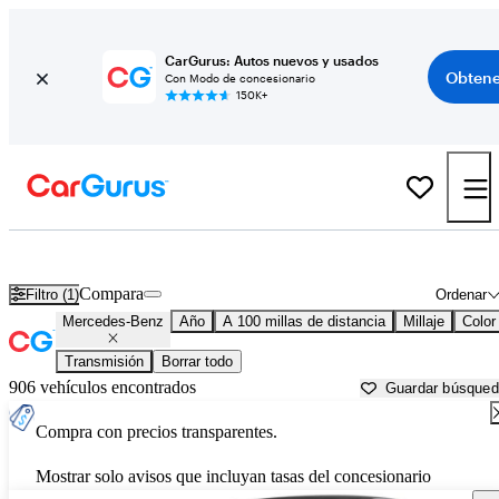
CarGurus: Autos nuevos y usados
Obtene
Con Modo de concesionario
150K+
Autos Mercedes-Benz usados en venta cerca de
Opelika, AL
Compara
Filtro (1)
Ordenar
Mercedes-Benz
Año
A 100 millas de distancia
Millaje
Color
Transmisión
Borrar todo
906 vehículos encontrados
Guardar búsque
Compra con precios transparentes.
Mostrar solo avisos que incluyan tasas del concesionario