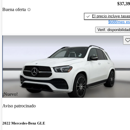
$37,3
Buena oferta
El precio incluye tasa
$688/mes es
Verif. disponibilidad
Gu
¡Nuevo!
Aviso patrocinado
2022 Mercedes-Benz GLE