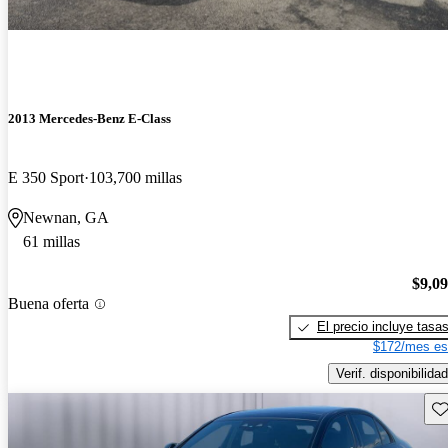
2013 Mercedes-Benz E-Class
E 350 Sport
103,700 millas
Newnan, GA
61 millas
$9,0
Buena oferta
El precio incluye tasa
$172/mes es
Verif. disponibilidad
Gu