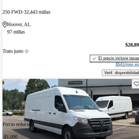
250 FWD
32,443 millas
Hoover, AL
97 millas
$28,8
Trato justo
El precio incluye tasa
$541/mes es
Verif. disponibilidad
Gu
Precio reducido
-$1,000