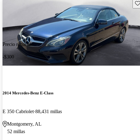
Gu
Precio reducido
-$300
2014 Mercedes-Benz E-Class
E 350 Cabriolet
88,431 millas
Montgomery, AL
52 millas