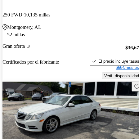
250 FWD
10,135 millas
Montgomery, AL
52 millas
Gran oferta
$36,6
El precio incluye tasa
Certificados por el fabricante
$664/mes es
Verif. disponibilidad
Gu