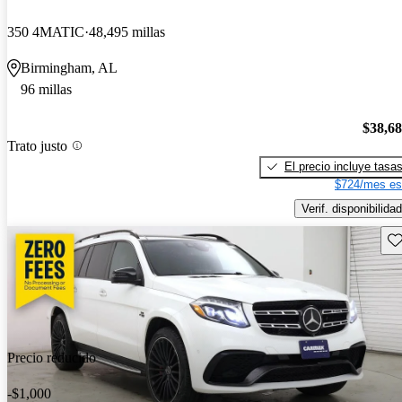
350 4MATIC
48,495 millas
Birmingham, AL
96 millas
$38,6
Trato justo
El precio incluye tasa
$724/mes es
Verif. disponibilidad
Gu
Precio reducido
-$1,000