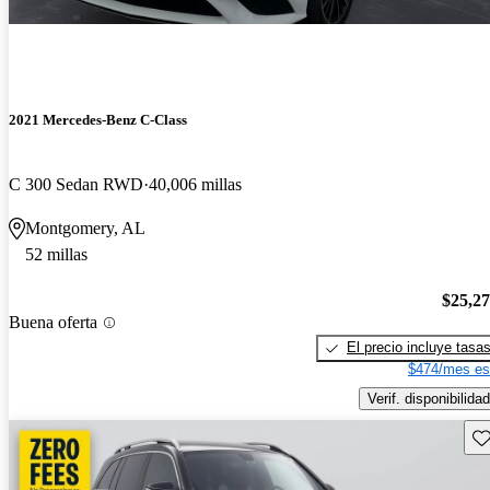
2021 Mercedes-Benz C-Class
C 300 Sedan RWD
40,006 millas
Montgomery, AL
52 millas
$25,2
Buena oferta
El precio incluye tasa
$474/mes es
Verif. disponibilidad
Gu