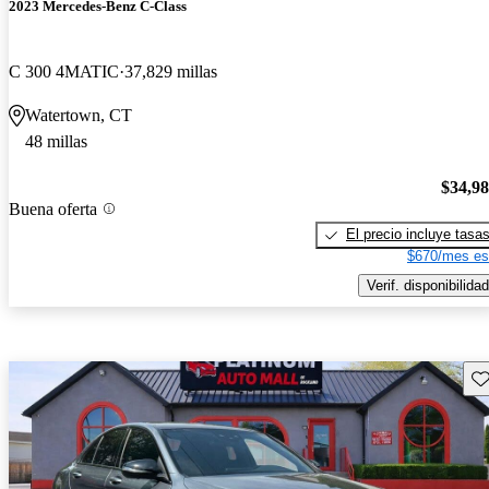
2023 Mercedes-Benz C-Class
C 300 4MATIC
37,829 millas
Watertown, CT
48 millas
$34,9
Buena oferta
El precio incluye tasa
$670/mes es
Verif. disponibilidad
Gu