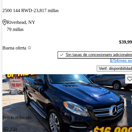
2500 144 RWD
23,817 millas
Riverhead, NY
79 millas
$39,9
Buena oferta
Sin tasas de concesionario adicionale
$754/mes es
Verif. disponibilidad
Gu
Precio reducido
-$2,250