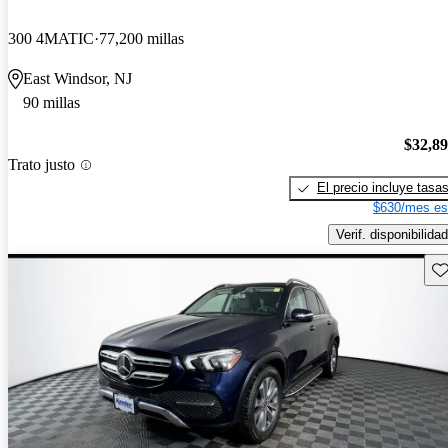
300 4MATIC
77,200 millas
East Windsor, NJ
90 millas
$32,8
Trato justo
El precio incluye tasa
$630/mes es
Verif. disponibilidad
Gu