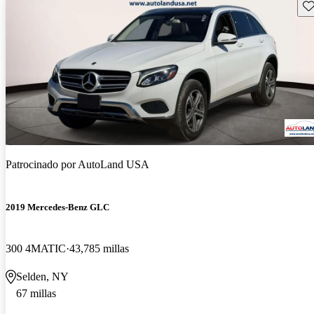
Gu
Patrocinado por
AutoLand USA
2019 Mercedes-Benz GLC
300 4MATIC
43,785 millas
Selden, NY
67 millas