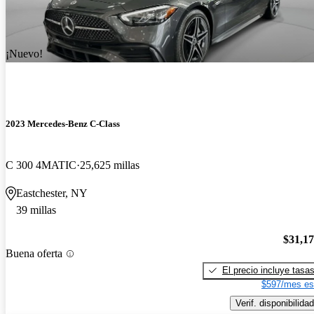
¡Nuevo!
2023 Mercedes-Benz C-Class
C 300 4MATIC
25,625 millas
Eastchester, NY
39 millas
$31,1
Buena oferta
El precio incluye tasa
$597/mes es
Verif. disponibilidad