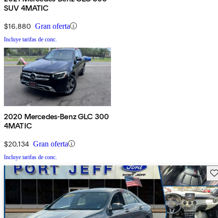
SUV 4MATIC
$16,880
Gran oferta
Incluye tarifas de conc.
2020 Mercedes-Benz GLC 300
4MATIC
$20,134
Gran oferta
Incluye tarifas de conc.
Gu