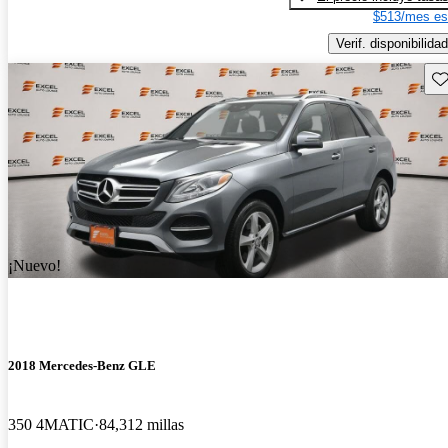
$513/mes es
Verif. disponibilidad
Gu
¡Nuevo!
2018 Mercedes-Benz GLE
350 4MATIC
84,312 millas