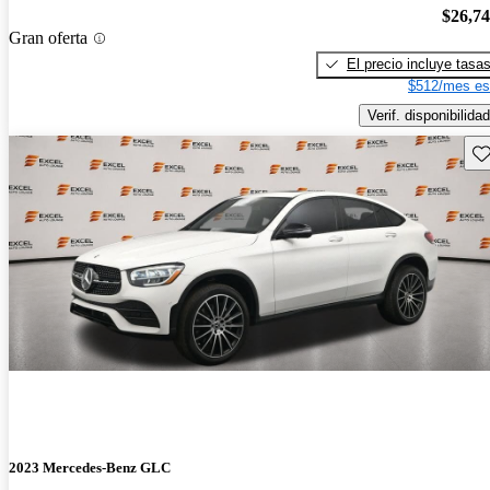
$26,7
Gran oferta
El precio incluye tasa
$512/mes es
Verif. disponibilidad
Gu
2023 Mercedes-Benz GLC