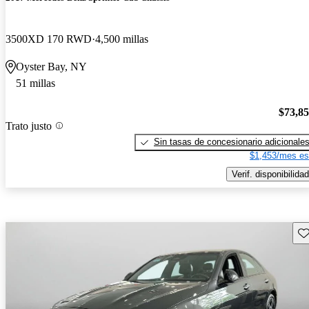
3500XD 170 RWD
4,500 millas
Oyster Bay, NY
51 millas
$73,8
Trato justo
Sin tasas de concesionario adicionale
$1,453/mes es
Verif. disponibilidad
Gu