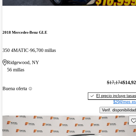
2018 Mercedes-Benz GLE
350 4MATIC
96,700 millas
Ridgewood, NY
56 millas
$17,174
$14,9
Buena oferta
El precio incluye tasa
$294/mes es
Verif. disponibilidad
Gu