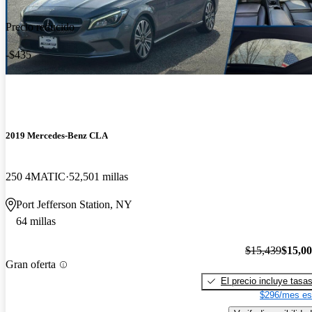
Precio reducido
-$435
2019 Mercedes-Benz CLA
250 4MATIC
52,501 millas
Port Jefferson Station, NY
64 millas
$15,439
$15,0
Gran oferta
El precio incluye tasa
$296/mes es