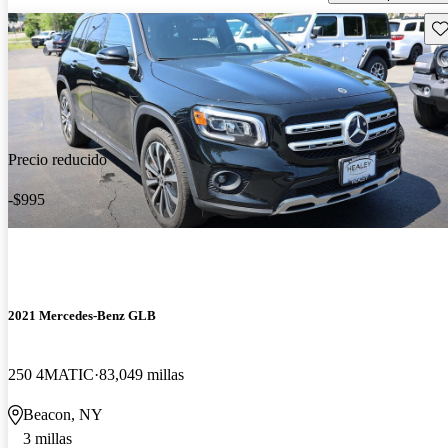
Gu
Precio reducido
-$995
2021 Mercedes-Benz GLB
250 4MATIC
83,049 millas
Beacon, NY
3 millas