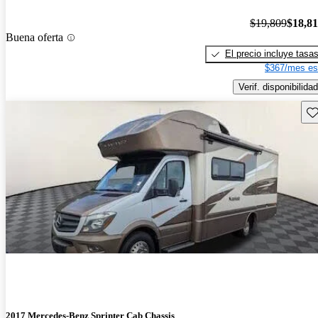
$19,809
$18,8
Buena oferta
El precio incluye tasa
$367/mes es
Verif. disponibilidad
Gu
2017 Mercedes-Benz Sprinter Cab Chassis