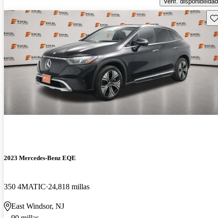
Verif. disponibilidad
Gu
2023 Mercedes-Benz EQE
350 4MATIC
24,818 millas
East Windsor, NJ
90 millas