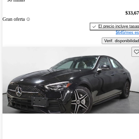
$33,6
Gran oferta
El precio incluye tasa
$645/mes es
Verif. disponibilidad
Gu