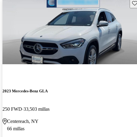
Gu
2023 Mercedes-Benz GLA
250 FWD
33,503 millas
Centereach, NY
66 millas