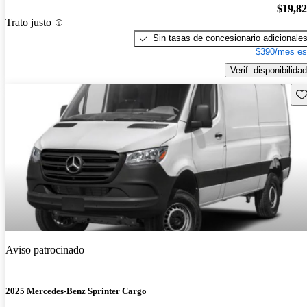
$19,8
Trato justo
Sin tasas de concesionario adicionale
$390/mes es
Verif. disponibilidad
Gu
Aviso patrocinado
2025 Mercedes-Benz Sprinter Cargo