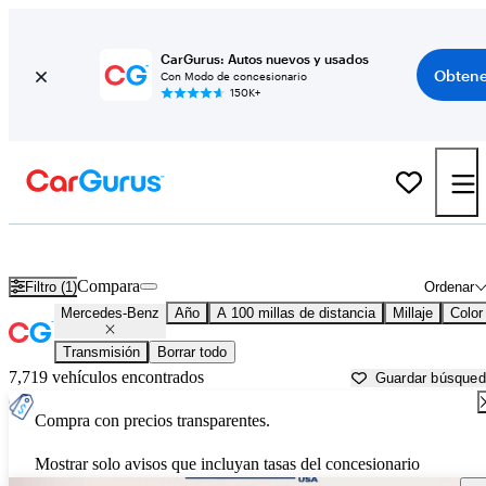
CarGurus: Autos nuevos y usados
Obtene
Con Modo de concesionario
150K+
Autos Mercedes-Benz usados en venta cerca de
Newburgh, NY
Compara
Filtro (1)
Ordenar
Mercedes-Benz
Año
A 100 millas de distancia
Millaje
Color
Transmisión
Borrar todo
7,719 vehículos encontrados
Guardar búsque
Compra con precios transparentes.
Mostrar solo avisos que incluyan tasas del concesionario