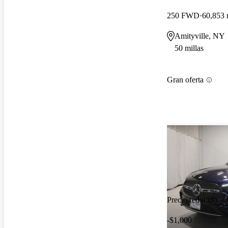
250 FWD
60,853 
Amityville, NY
50 millas
Gran oferta
Precio reducido
-$1,000