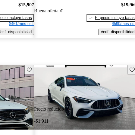
$15,907
$19,96
Buena oferta
recio incluye tasas
El precio incluye tasas
$461/mes est.
$590/mes est
erif. disponibilidad
Verif. disponibilidad
Guarda este Aviso
Gu
Precio reducido
-$1,911