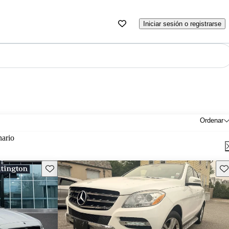
Iniciar sesión o registrarse
Ordenar
nario
Guarda este Aviso
Gu