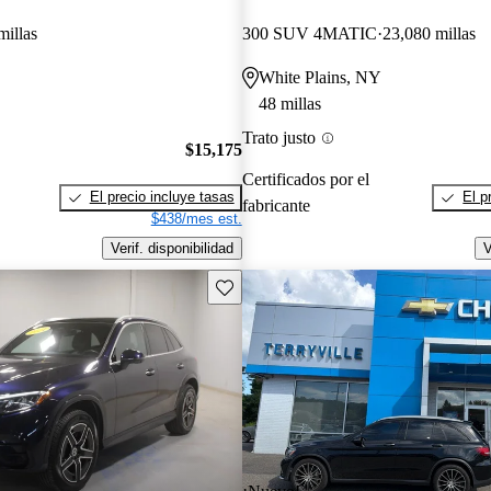
millas
300 SUV 4MATIC
23,080 millas
White Plains, NY
48 millas
Trato justo
$15,175
Certificados por el
El precio incluye tasas
El p
fabricante
$438/mes est.
Verif. disponibilidad
V
Guarda este Aviso