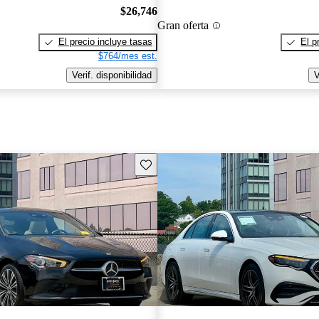
$26,746
Gran oferta
El precio incluye tasas
El p
$764/mes est.
Verif. disponibilidad
V
Guarda este Aviso