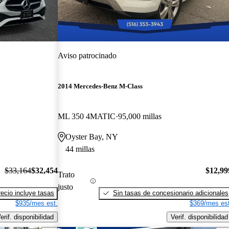
Aviso patrocinado
2014 Mercedes-Benz M-Class
ML 350 4MATIC
95,000 millas
Oyster Bay, NY
44 millas
$33,164
$32,454
$12,99
Trato
justo
recio incluye tasas
Sin tasas de concesionario adicionales
$935/mes est.
$369/mes est
erif. disponibilidad
Verif. disponibilidad