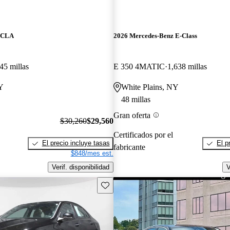
z CLA
2026 Mercedes-Benz E-Class
45 millas
E 350 4MATIC
1,638 millas
Y
White Plains, NY
48 millas
Gran oferta
$30,260
$29,560
Certificados por el
El precio incluye tasas
El p
fabricante
$848/mes est.
Verif. disponibilidad
V
Guarda este Aviso