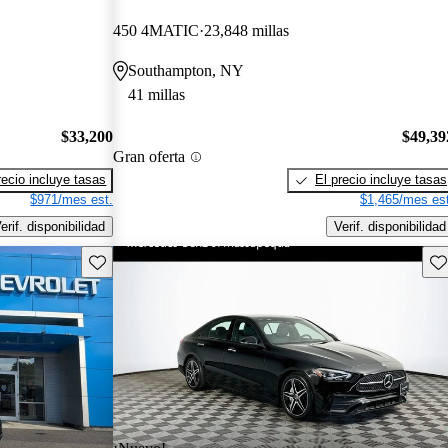
450 4MATIC
23,848 millas
Southampton, NY
41 millas
$33,200
$49,39
Gran oferta
recio incluye tasas
El precio incluye tasas
$971/mes est.
$1,465/mes est
erif. disponibilidad
Verif. disponibilidad
Guarda este Aviso
Gu