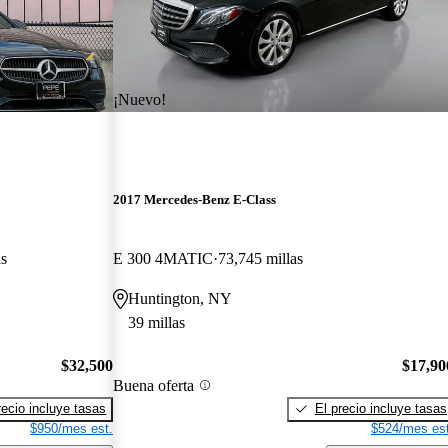
¡Nuevo!
2017 Mercedes-Benz E-Class
as
E 300 4MATIC
73,745 millas
Huntington, NY
39 millas
$32,500
$17,90
Buena oferta
recio incluye tasas
El precio incluye tasas
$950/mes est.
$524/mes est