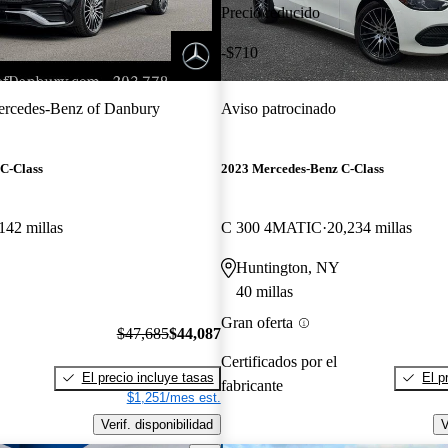
Precio reducido
-$710
rcedes-Benz of Danbury
Aviso patrocinado
C-Class
2023 Mercedes-Benz C-Class
142 millas
C 300 4MATIC
20,234 millas
Huntington, NY
40 millas
Gran oferta
$47,685
$44,087
Certificados por el
El precio incluye tasas
El p
fabricante
$1,251/mes est.
Verif. disponibilidad
V