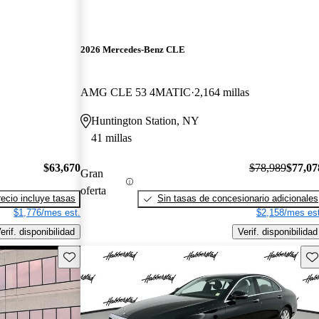
2026 Mercedes-Benz CLE
AMG CLE 53 4MATIC
2,164 millas
Huntington Station, NY
41 millas
$63,670
$78,989
$77,07
Gran
oferta
recio incluye tasas
Sin tasas de concesionario adicionales
$1,776/mes est.
$2,158/mes est
erif. disponibilidad
Verif. disponibilidad
Guarda este Aviso
Gu