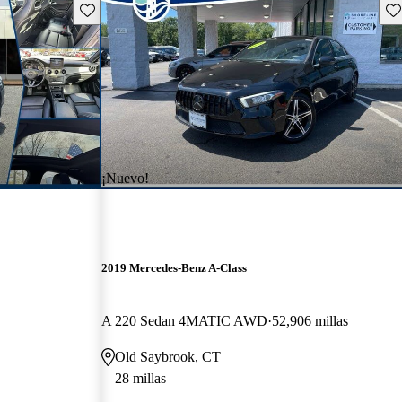
Guarda este Aviso
Gu
¡Nuevo!
2019 Mercedes-Benz A-Class
A 220 Sedan 4MATIC AWD
52,906 millas
Old Saybrook, CT
28 millas