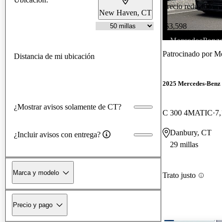
Precio reducido
New Haven, CT
-$3,598
Patrocinado por
Me
Distancia de mi ubicación
2025 Mercedes-Benz 
¿Mostrar avisos solamente de CT?
C 300 4MATIC
7,
Danbury, CT
¿Incluir avisos con entrega?
29 millas
Marca y modelo
Trato justo
Precio y pago