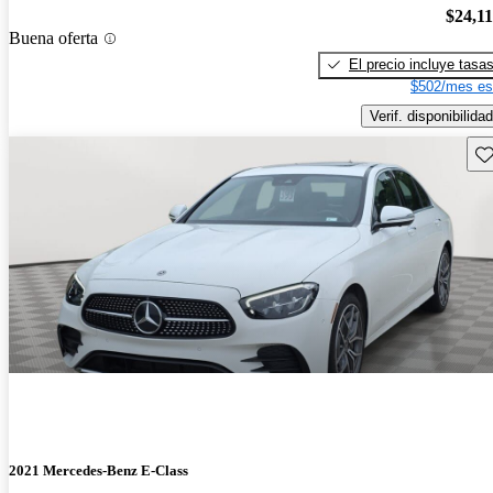
$24,1
Buena oferta
El precio incluye tasa
$502/mes es
Verif. disponibilidad
Gu
2021 Mercedes-Benz E-Class