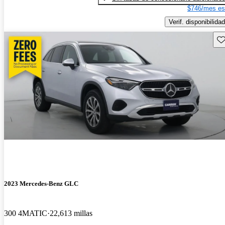
$746/mes es
Verif. disponibilidad
Gu
2023 Mercedes-Benz GLC
300 4MATIC
22,613 millas