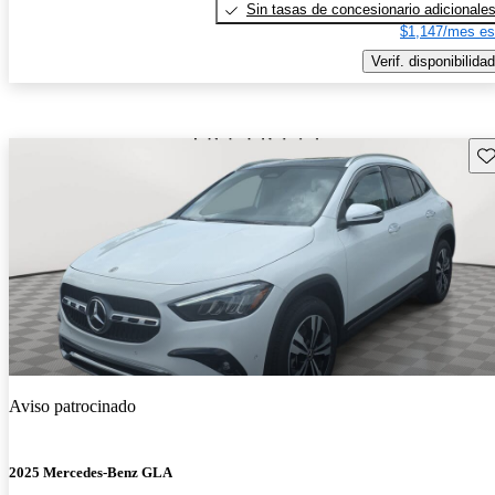
Sin tasas de concesionario adicionale
$1,147/mes es
Verif. disponibilidad
Gu
Aviso patrocinado
2025 Mercedes-Benz GLA