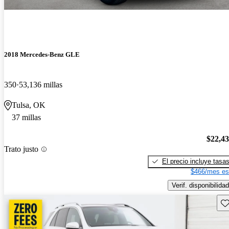
2018 Mercedes-Benz GLE
350
53,136 millas
Tulsa, OK
37 millas
$22,4
Trato justo
El precio incluye tasa
$466/mes es
Verif. disponibilidad
Gu