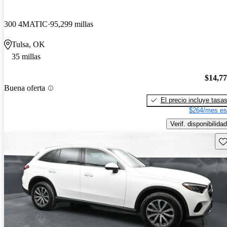
300 4MATIC
95,299 millas
Tulsa, OK
35 millas
$14,7
Buena oferta
El precio incluye tasa
$264/mes es
Verif. disponibilidad
Gu