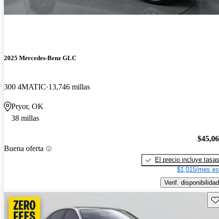
2025 Mercedes-Benz GLC
300 4MATIC
13,746 millas
Pryor, OK
38 millas
$45,0
Buena oferta
El precio incluye tasa
$1,015/mes es
Verif. disponibilidad
Gu