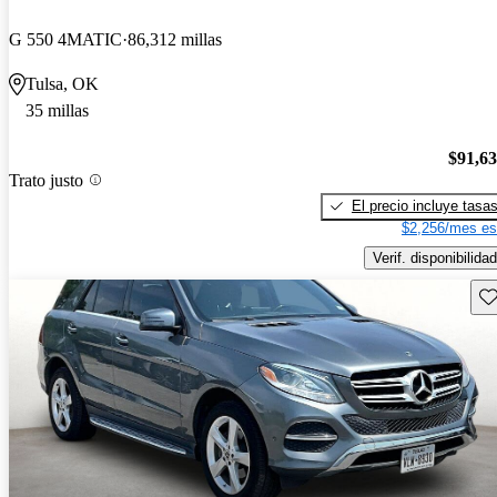
G 550 4MATIC
86,312 millas
Tulsa, OK
35 millas
$91,6
Trato justo
El precio incluye tasa
$2,256/mes es
Verif. disponibilidad
Gu