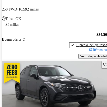
250 FWD
16,592 millas
Tulsa, OK
35 millas
$34,5
Buena oferta
El precio incluye tasa
$749/mes es
Verif. disponibilidad
Gu