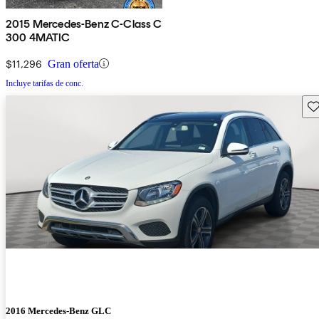
2015 Mercedes-Benz C-Class C
300 4MATIC
$11,296
Gran oferta
Incluye tarifas de conc.
Gu
2016 Mercedes-Benz GLC