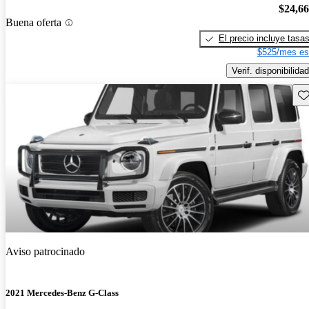
$24,6
Buena oferta
El precio incluye tasa
$525/mes es
Verif. disponibilidad
Gu
Aviso patrocinado
2021 Mercedes-Benz G-Class