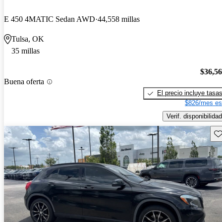
E 450 4MATIC Sedan AWD
44,558 millas
Tulsa, OK
35 millas
$36,5
Buena oferta
El precio incluye tasa
$826/mes es
Verif. disponibilidad
Gu