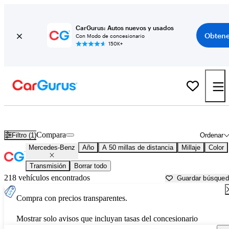
CarGurus: Autos nuevos y usados
Obtene
Con Modo de concesionario
150K+
Autos Mercedes-Benz usados en venta cerca de
Muskogee, OK
Compara
Filtro (1)
Ordenar
Mercedes-Benz
Año
A 50 millas de distancia
Millaje
Color
Transmisión
Borrar todo
218 vehículos encontrados
Guardar búsque
Compra con precios transparentes.
Mostrar solo avisos que incluyan tasas del concesionario