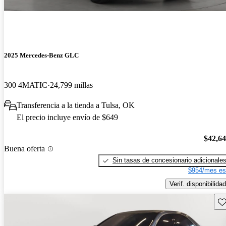
2025 Mercedes-Benz GLC
300 4MATIC
24,799 millas
Transferencia a la tienda a Tulsa, OK
El precio incluye envío de $649
$42,6
Buena oferta
Sin tasas de concesionario adicionale
$954/mes es
Verif. disponibilidad
Gu