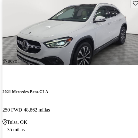
Gu
¡Nuevo!
2021 Mercedes-Benz GLA
250 FWD
48,862 millas
Tulsa, OK
35 millas