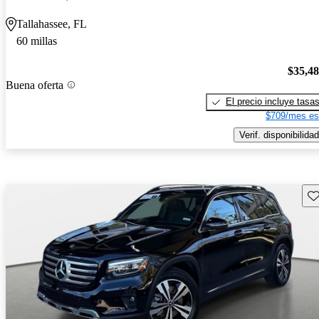
Tallahassee, FL
60 millas
$35,4
Buena oferta
El precio incluye tasa
$709/mes es
Verif. disponibilidad
Gu