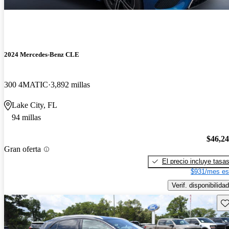
2024 Mercedes-Benz CLE
300 4MATIC
3,892 millas
Lake City, FL
94 millas
$46,2
Gran oferta
El precio incluye tasa
$931/mes es
Verif. disponibilidad
Gu