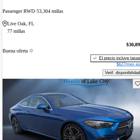
Passenger RWD
53,304 millas
Live Oak, FL
77 millas
$30,8
Buena oferta
El precio incluye tasa
$627/mes es
Verif. disponibilidad
Gu