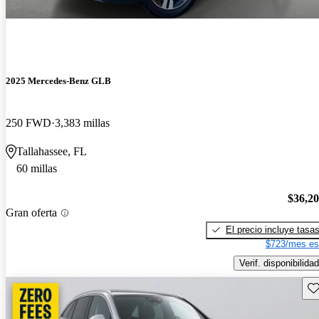
2025 Mercedes-Benz GLB
250 FWD
3,383 millas
Tallahassee, FL
60 millas
$36,2
Gran oferta
El precio incluye tasa
$723/mes es
Verif. disponibilidad
Gu