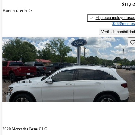
$11,6
Buena oferta
El precio incluye tasa
$243/mes es
Verif. disponibilidad
Gu
Precio reducido
-$1,000
2020 Mercedes-Benz GLC