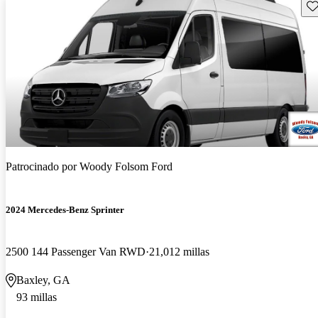
Gu
Patrocinado por
Woody Folsom Ford
2024 Mercedes-Benz Sprinter
2500 144 Passenger Van RWD
21,012 millas
Baxley, GA
93 millas