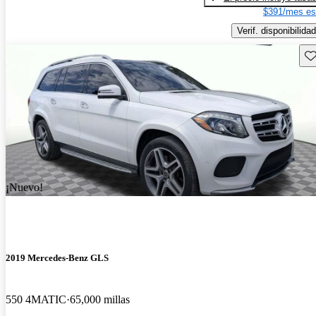
$391/mes es
Verif. disponibilidad
Gu
¡Nuevo!
2019 Mercedes-Benz GLS
550 4MATIC
65,000 millas