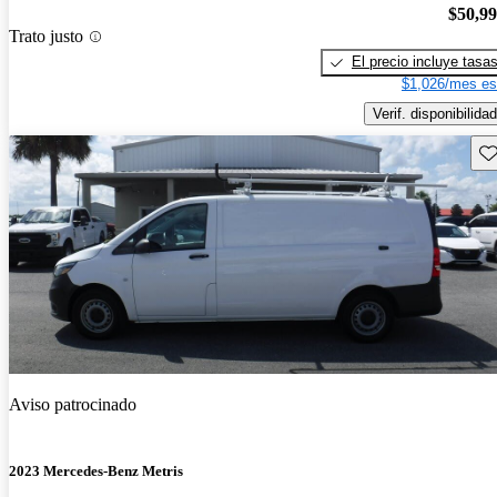
$50,9
Trato justo
El precio incluye tasa
$1,026/mes es
Verif. disponibilidad
Gu
Aviso patrocinado
2023 Mercedes-Benz Metris