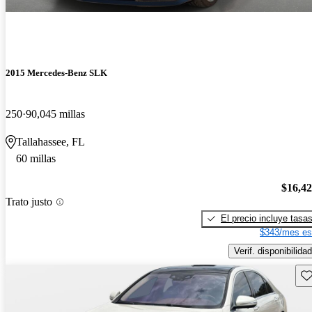
2015 Mercedes-Benz SLK
250
90,045 millas
Tallahassee, FL
60 millas
$16,4
Trato justo
El precio incluye tasa
$343/mes es
Verif. disponibilidad
Gu