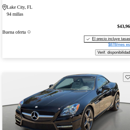
Lake City, FL
94 millas
$43,9
Buena oferta
El precio incluye tasa
$878/mes es
Verif. disponibilidad
Gu