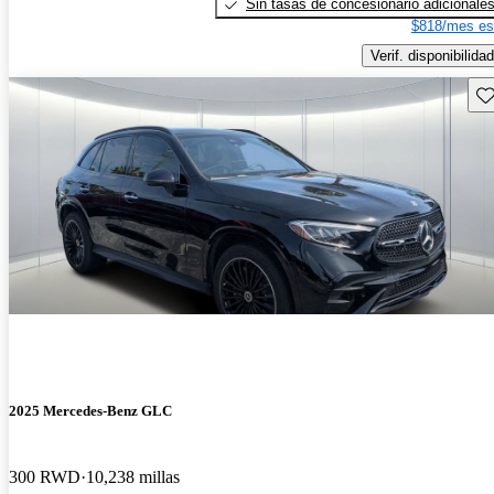
Sin tasas de concesionario adicionale
$818/mes es
Verif. disponibilidad
Gu
2025 Mercedes-Benz GLC
300 RWD
10,238 millas