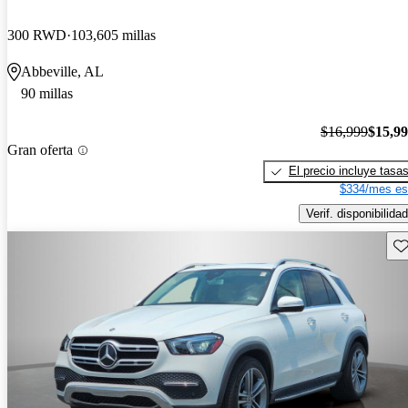
300 RWD
103,605 millas
Abbeville, AL
90 millas
$16,999
$15,9
Gran oferta
El precio incluye tasa
$334/mes es
Verif. disponibilidad
Gu