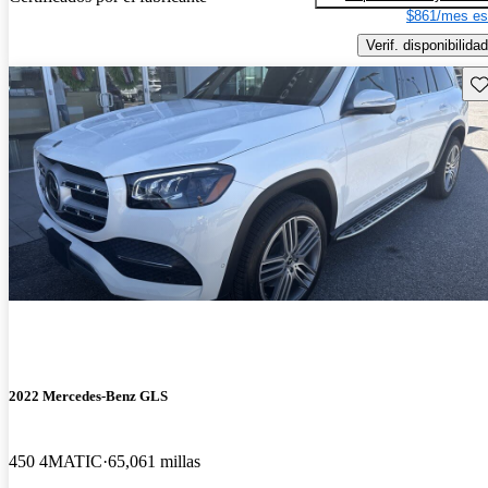
$861/mes es
Verif. disponibilidad
Gu
2022 Mercedes-Benz GLS
450 4MATIC
65,061 millas