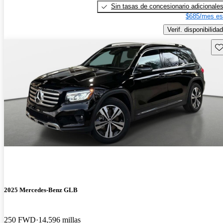
Sin tasas de concesionario adicionale
$685/mes es
Verif. disponibilidad
Gu
2025 Mercedes-Benz GLB
250 FWD
14,596 millas