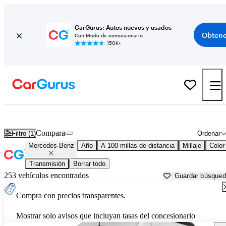
CarGurus: Autos nuevos y usados
Obtene
Con Modo de concesionario
150K+
Autos Mercedes-Benz usados en venta cerca de
Moultrie, GA
Compara
Filtro (1)
Ordenar
Mercedes-Benz
Año
A 100 millas de distancia
Millaje
Color
Transmisión
Borrar todo
253 vehículos encontrados
Guardar búsque
Compra con precios transparentes.
Mostrar solo avisos que incluyan tasas del concesionario