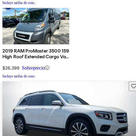
Incluye tarifas de conc.
2019 RAM ProMaster 3500 159
High Roof Extended Cargo Van
FWD
$26,399
Sobreprecio
Incluye tarifas de conc.
Gu