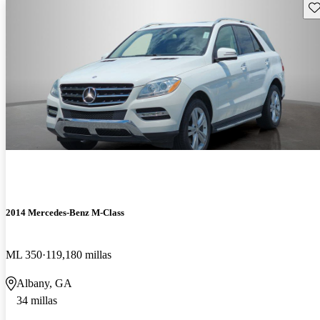
Gu
2014 Mercedes-Benz M-Class
ML 350
119,180 millas
Albany, GA
34 millas