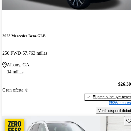
2023 Mercedes-Benz GLB
250 FWD
57,763 millas
Albany, GA
34 millas
$26,3
Gran oferta
El precio incluye tasa
$536/mes es
Verif. disponibilidad
Gu