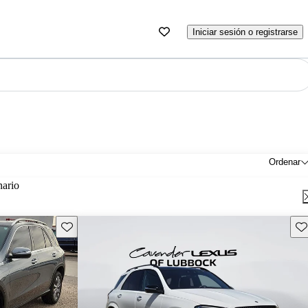
Iniciar sesión o registrarse
Ordenar
nario
Guarda este Aviso
Gu