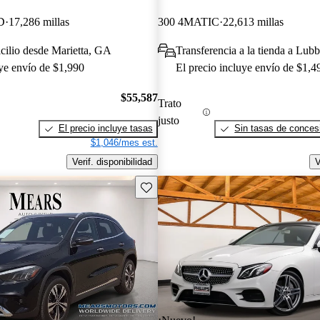
D
17,286 millas
300 4MATIC
22,613 millas
cilio desde Marietta, GA
Transferencia a la tienda a Lu
uye envío de $1,990
El precio incluye envío de $1,4
$55,587
Trato
justo
El precio incluye tasas
Sin tasas de concesi
$1,046/mes est.
Verif. disponibilidad
V
Guarda este Aviso