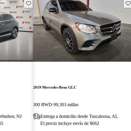
Guarda este Aviso
Gu
2019 Mercedes-Benz GLC
300 RWD
99,303 millas
 Windsor, NJ
Entrega a domicilio desde Tuscaloosa, AL
65
El precio incluye envío de $662