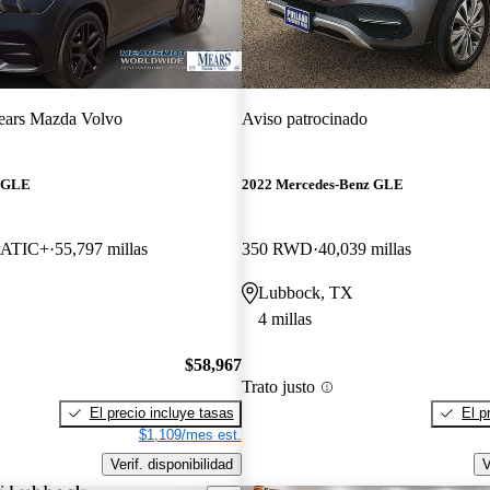
ars Mazda Volvo
Aviso patrocinado
z GLE
2022 Mercedes-Benz GLE
ATIC+
55,797 millas
350 RWD
40,039 millas
Lubbock, TX
4 millas
$58,967
Trato justo
El precio incluye tasas
El p
$1,109/mes est.
Verif. disponibilidad
V