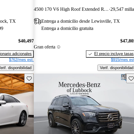
4500 170 V6 High Roof Extended RWD
29,547 milla
bbock, TX
Entrega a domicilio desde Lewisville, TX
99
Entrega a domicilio gratuita
$40,497
$47,80
Gran oferta
onario adicionales
El precio incluye tasas
$762/mes est.
$915/mes est
erif. disponibilidad
Verif. disponibilidad
Guarda este Aviso
Gu