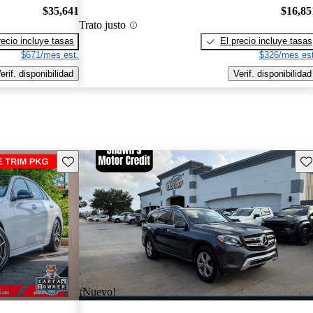
$35,641
$16,85
Trato justo
recio incluye tasas
El precio incluye tasas
$671/mes est.
$326/mes est
erif. disponibilidad
Verif. disponibilidad
Guarda este Aviso
Gu
¡Nuevo!