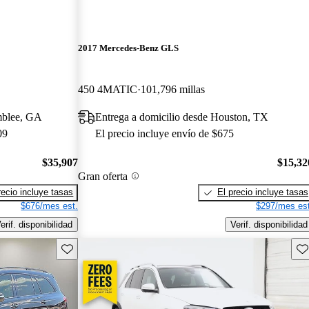
2017 Mercedes-Benz GLS
450 4MATIC
101,796 millas
mblee, GA
Entrega a domicilio desde Houston, TX
09
El precio incluye envío de $675
$35,907
$15,32
Gran oferta
recio incluye tasas
El precio incluye tasas
$676/mes est.
$297/mes est
erif. disponibilidad
Verif. disponibilidad
Guarda este Aviso
Gu