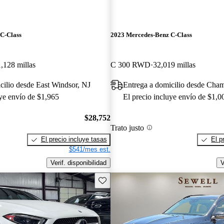
C-Class
2023 Mercedes-Benz C-Class
,128 millas
C 300 RWD
32,019 millas
cilio desde East Windsor, NJ
Entrega a domicilio desde Cha
uye envío de $1,965
El precio incluye envío de $1,0
$28,752
Trato justo
El precio incluye tasas
El p
$541/mes est.
Verif. disponibilidad
V
Guarda este Aviso