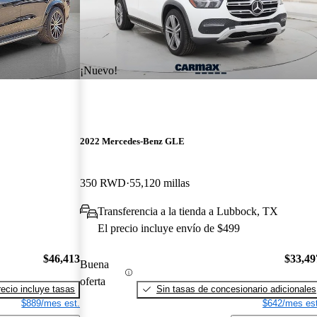
¡Nuevo!
2022 Mercedes-Benz GLE
350 RWD
55,120 millas
Transferencia a la tienda a Lubbock, TX
El precio incluye envío de $499
$46,413
$33,49
Buena
oferta
recio incluye tasas
Sin tasas de concesionario adicionales
$889/mes est.
$642/mes est