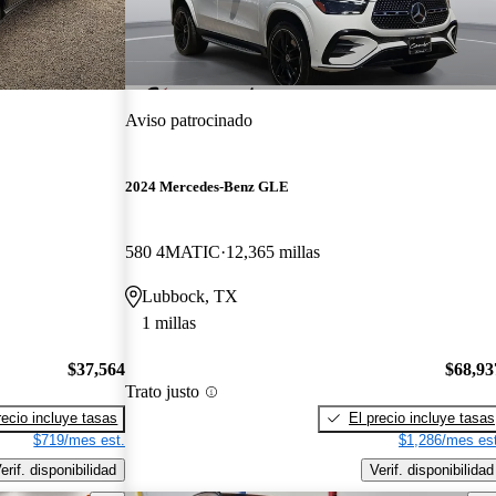
Aviso patrocinado
2024 Mercedes-Benz GLE
580 4MATIC
12,365 millas
Lubbock, TX
1 millas
$37,564
$68,93
Trato justo
recio incluye tasas
El precio incluye tasas
$719/mes est.
$1,286/mes est
erif. disponibilidad
Verif. disponibilidad