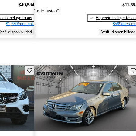
$49,584
$11,55
Trato justo
recio incluye tasas
El precio incluye tasas
$1,280/mes est.
$569/mes est
erif. disponibilidad
Verif. disponibilidad
Guarda este Aviso
Gu