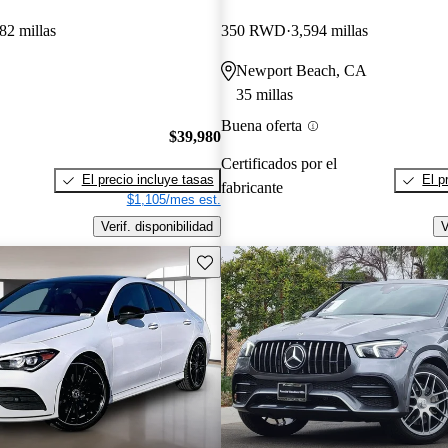
82 millas
350 RWD
3,594 millas
Newport Beach, CA
35 millas
Buena oferta
$39,980
Certificados por el
El precio incluye tasas
El p
fabricante
$1,105/mes est.
Verif. disponibilidad
V
Guarda este Aviso