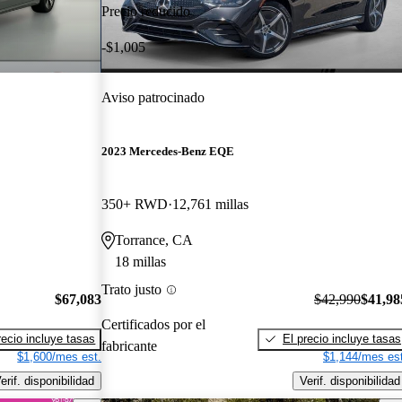
Precio reducido
-$1,005
Aviso patrocinado
2023 Mercedes-Benz EQE
350+ RWD
12,761 millas
Torrance, CA
18 millas
Trato justo
$67,083
$42,990
$41,98
Certificados por el
recio incluye tasas
El precio incluye tasas
fabricante
$1,600/mes est.
$1,144/mes est
erif. disponibilidad
Verif. disponibilidad