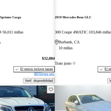
Sprinter Cargo
2019 Mercedes-Benz GLC
D
56,011 millas
300 Coupe 4MATIC
103,846 milla
A
Burbank, CA
10 millas
$32,084
Trato justo
El precio incluye tasas
El p
$970/mes est.
Verif. disponibilidad
V
Guarda este Aviso