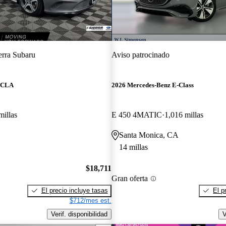
erra Subaru
Aviso patrocinado
z CLA
2026 Mercedes-Benz E-Class
millas
E 450 4MATIC
1,016 millas
Santa Monica, CA
14 millas
$18,711
Gran oferta
El precio incluye tasas
El p
$712/mes est.
Verif. disponibilidad
V