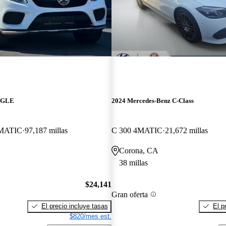
z GLE
2024 Mercedes-Benz C-Class
MATIC
97,187 millas
C 300 4MATIC
21,672 millas
Corona, CA
38 millas
$24,141
Gran oferta
El precio incluye tasas
El p
$820/mes est.