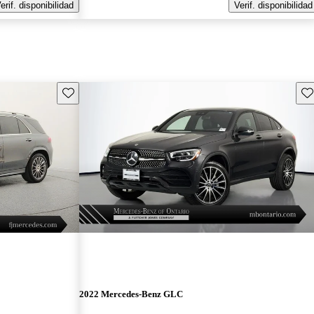
erif. disponibilidad
Verif. disponibilidad
Guarda este Aviso
Gu
2022 Mercedes-Benz GLC