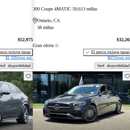
300 Coupe 4MATIC
50,613 millas
Ontario, CA
38 millas
$52,975
$32,26
Gran oferta
recio incluye tasas
El precio incluye tasas
$1,335/mes est.
$972/mes est
erif. disponibilidad
Verif. disponibilidad
Guarda este Aviso
Gu