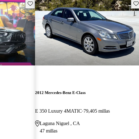
Guarda este Aviso
Gu
2012 Mercedes-Benz E-Class
E 350 Luxury 4MATIC
79,405 millas
Laguna Niguel , CA
47 millas