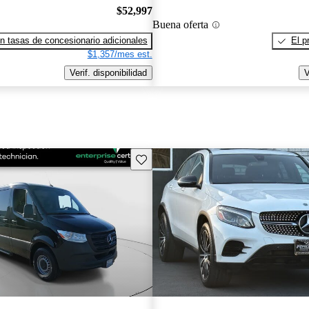
$52,997
Buena oferta
n tasas de concesionario adicionales
El p
$1,357/mes est.
Verif. disponibilidad
V
Guarda este Aviso