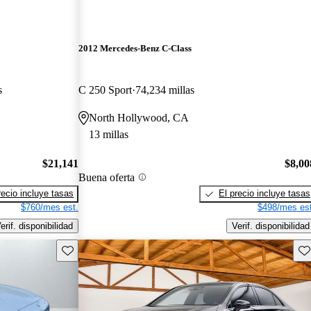
2012 Mercedes-Benz C-Class
s
C 250 Sport
74,234 millas
North Hollywood, CA
13 millas
$21,141
$8,00
Buena oferta
recio incluye tasas
El precio incluye tasas
$760/mes est.
$498/mes est
erif. disponibilidad
Verif. disponibilidad
Guarda este Aviso
Gu