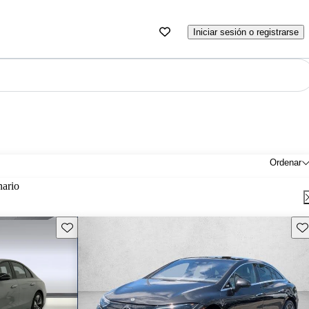
Iniciar sesión o registrarse
Ordenar
nario
Guarda este Aviso
Gu