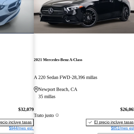
2021 Mercedes-Benz A-Class
A 220 Sedan FWD
28,396 millas
Newport Beach, CA
35 millas
$32,079
$26,06
Trato justo
recio incluye tasas
El precio incluye tasas
$944/mes est.
$851/mes est