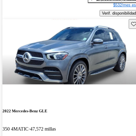
$532/mes es
Verif. disponibilidad
Gu
2022 Mercedes-Benz GLE
350 4MATIC
47,572 millas