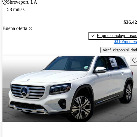
Shreveport, LA
58 millas
$36,4
Buena oferta
El precio incluye tasa
$110/mes es
Verif. disponibilidad
Gu