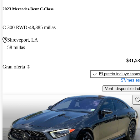
2023 Mercedes-Benz C-Class
C 300 RWD
48,385 millas
Shreveport, LA
58 millas
$31,5
Gran oferta
El precio incluye tasa
$7/mes es
Verif. disponibilidad
Gu