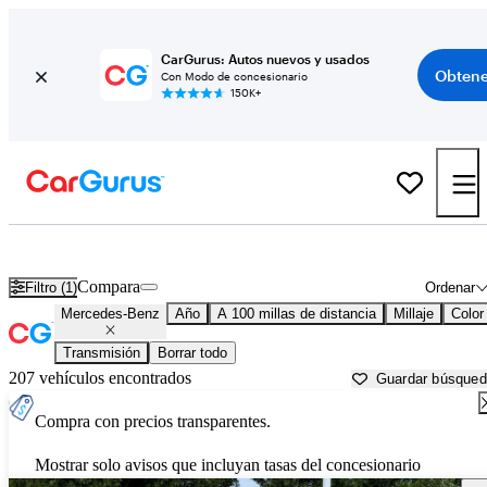
CarGurus: Autos nuevos y usados
Obtene
Con Modo de concesionario
150K+
Autos Mercedes-Benz usados en venta cerca de
Longview, TX
Compara
Filtro (1)
Ordenar
Mercedes-Benz
Año
A 100 millas de distancia
Millaje
Color
Transmisión
Borrar todo
207 vehículos encontrados
Guardar búsque
Compra con precios transparentes.
Mostrar solo avisos que incluyan tasas del concesionario