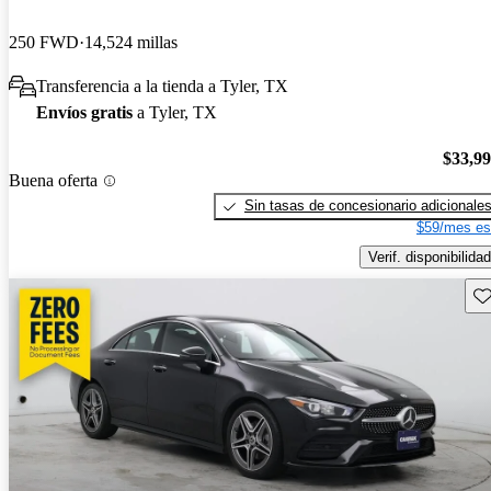
250 FWD
14,524 millas
Transferencia a la tienda a Tyler, TX
Envíos gratis
a Tyler, TX
$33,9
Buena oferta
Sin tasas de concesionario adicionale
$59/mes es
Verif. disponibilidad
Gu