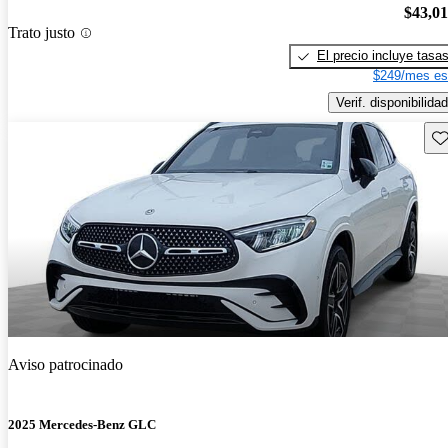
$43,0
Trato justo
El precio incluye tasa
$249/mes es
Verif. disponibilidad
Gu
Aviso patrocinado
2025 Mercedes-Benz GLC