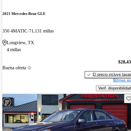
2021 Mercedes-Benz GLE
350 4MATIC
71,131 millas
Longview, TX
4 millas
$28,4
Buena oferta
El precio incluye tasa
$0/mes es
Verif. disponibilidad
Gu