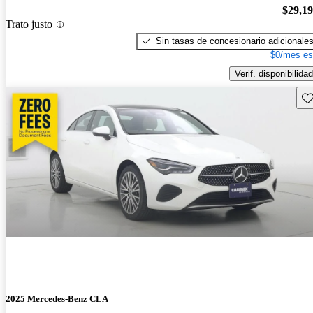
$29,1
Trato justo
Sin tasas de concesionario adicionale
$0/mes es
Verif. disponibilidad
Gu
2025 Mercedes-Benz CLA