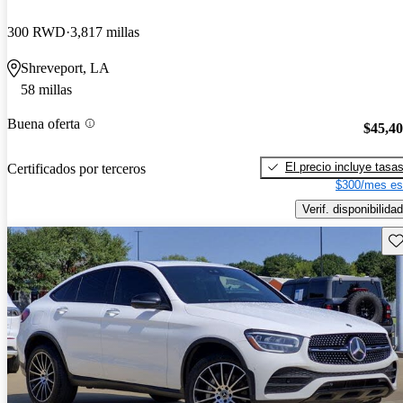
300 RWD
3,817 millas
Shreveport, LA
58 millas
Buena oferta
$45,4
El precio incluye tasa
Certificados por terceros
$300/mes es
Verif. disponibilidad
Gu