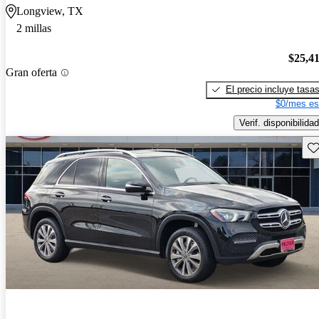
Longview, TX
2 millas
$25,4
Gran oferta
El precio incluye tasa
$0/mes es
Verif. disponibilidad
Gu