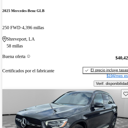
2025 Mercedes-Benz GLB
250 FWD
4,396 millas
Shreveport, LA
58 millas
Buena oferta
$40,4
El precio incluye tasa
Certificados por el fabricante
$194/mes es
Verif. disponibilidad
Gu