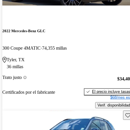
2022 Mercedes-Benz GLC
300 Coupe 4MATIC
74,355 millas
Tyler, TX
36 millas
Trato justo
$34,4
El precio incluye tasa
Certificados por el fabricante
$68/mes es
Verif. disponibilidad
Gu