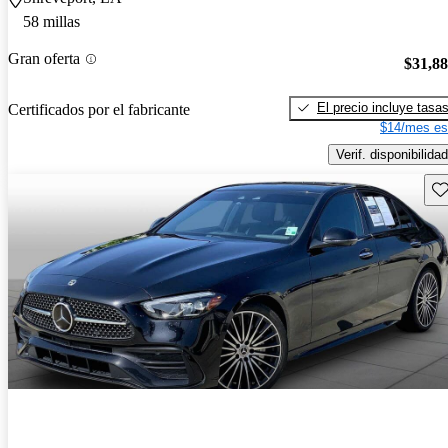
58 millas
Gran oferta
$31,8
El precio incluye tasa
Certificados por el fabricante
$14/mes es
Verif. disponibilidad
Gu