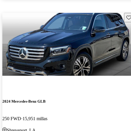
Gu
2024 Mercedes-Benz GLB
250 FWD
15,951 millas
Shreveport, LA