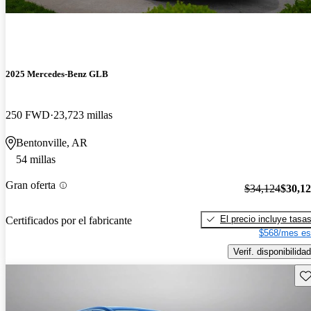
2025 Mercedes-Benz GLB
250 FWD
23,723 millas
Bentonville, AR
54 millas
Gran oferta
$34,124
$30,1
El precio incluye tasa
Certificados por el fabricante
$568/mes es
Verif. disponibilidad
Gu