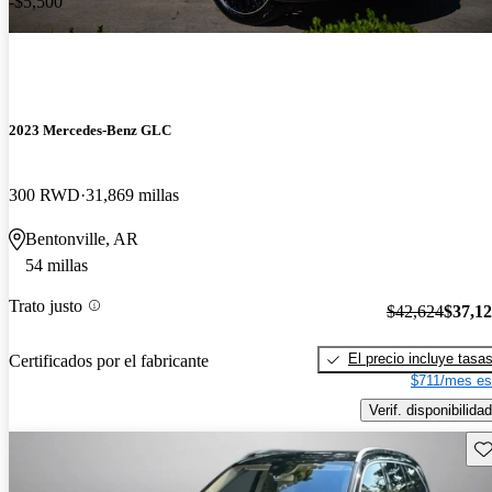
-$5,500
2023 Mercedes-Benz GLC
300 RWD
31,869 millas
Bentonville, AR
54 millas
Trato justo
$42,624
$37,1
El precio incluye tasa
Certificados por el fabricante
$711/mes es
Verif. disponibilidad
Gu