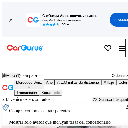
CarGurus: Autos nuevos y usados
Obtene
Con Modo de concesionario
150K+
Autos Mercedes-Benz usados en venta cerca de
Joplin, MO
Compara
Filtro (1)
Ordenar
Mercedes-Benz
Año
A 100 millas de distancia
Millaje
Color
Transmisión
Borrar todo
237 vehículos encontrados
Guardar búsque
Compra con precios transparentes.
Mostrar solo avisos que incluyan tasas del concesionario