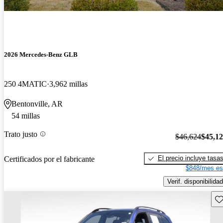
2026 Mercedes-Benz GLB
250 4MATIC
3,962 millas
Bentonville, AR
54 millas
Trato justo
$46,624
$45,1
El precio incluye tasa
Certificados por el fabricante
$848/mes es
Verif. disponibilidad
Gu