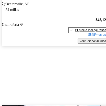
Bentonville, AR
54 millas
$45,1
Gran oferta
El precio incluye tasa
$848/mes es
Verif. disponibilidad