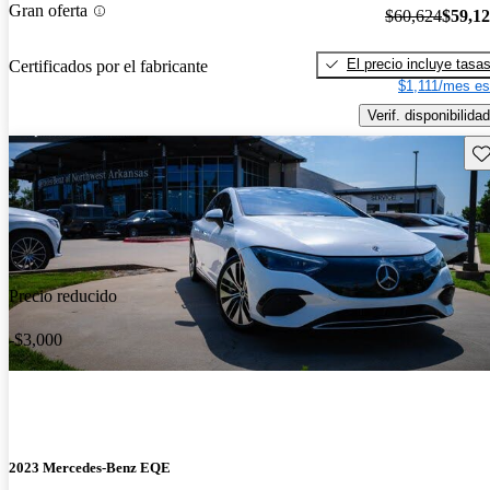
Gran oferta
$60,624
$59,1
El precio incluye tasa
Certificados por el fabricante
$1,111/mes es
Verif. disponibilidad
Gu
Precio reducido
-$3,000
2023 Mercedes-Benz EQE