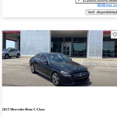
$548/mes es
Verif. disponibilidad
Gu
2015 Mercedes-Benz C-Class