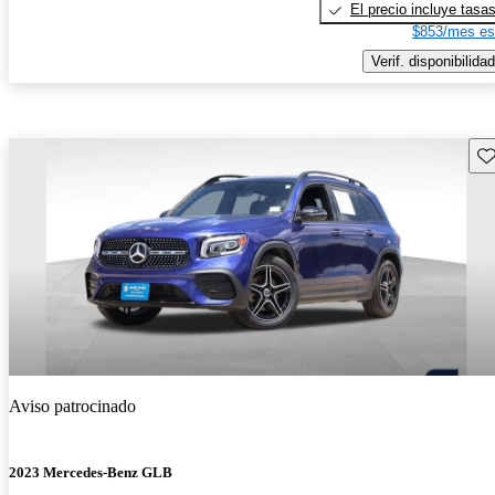
El precio incluye tasa
$853/mes es
Verif. disponibilidad
Gu
Aviso patrocinado
2023 Mercedes-Benz GLB