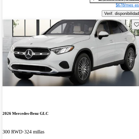
$678/mes es
Verif. disponibilidad
Gu
2026 Mercedes-Benz GLC
300 RWD
324 millas