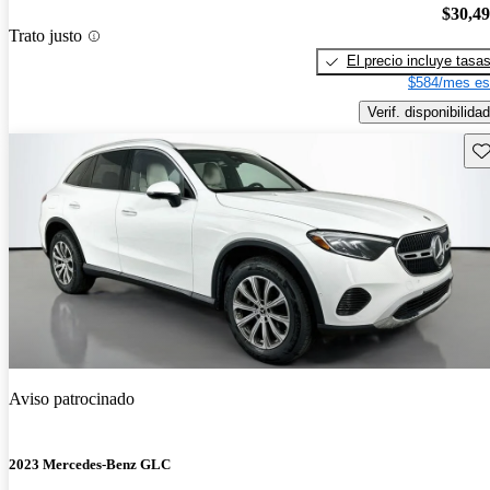
$30,4
Trato justo
El precio incluye tasa
$584/mes es
Verif. disponibilidad
Gu
Aviso patrocinado
2023 Mercedes-Benz GLC