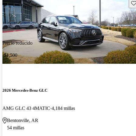
Gu
Precio reducido
-$1,500
2026 Mercedes-Benz GLC
AMG GLC 43 4MATIC
4,184 millas
Bentonville, AR
54 millas