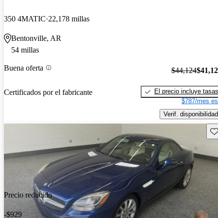
350 4MATIC
22,178 millas
Bentonville, AR
54 millas
Buena oferta
$44,124
$41,1
El precio incluye tasa
Certificados por el fabricante
$787/mes es
Verif. disponibilidad
Gu
Precio reducido
-$929