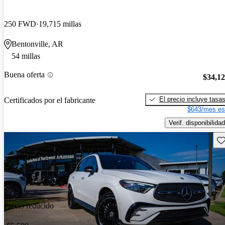
250 FWD
19,715 millas
Bentonville, AR
54 millas
Buena oferta
$34,1
El precio incluye tasa
Certificados por el fabricante
$643/mes es
Verif. disponibilidad
Gu
Precio reducido