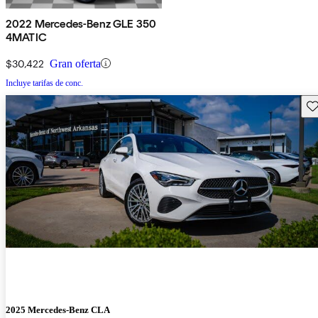
2022 Mercedes-Benz GLE 350
4MATIC
$30,422
Gran oferta
Incluye tarifas de conc.
Gu
2025 Mercedes-Benz CLA