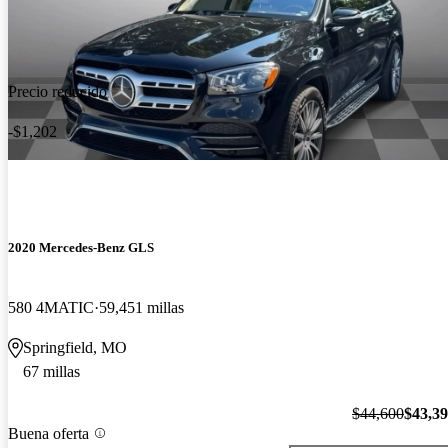
Precio reducido
-$1,202
2020 Mercedes-Benz GLS
580 4MATIC
59,451 millas
Springfield, MO
67 millas
$44,600
$43,3
Buena oferta