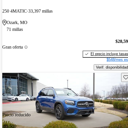
250 4MATIC
33,397 millas
Ozark, MO
71 millas
$28,5
Gran oferta
El precio incluye tasa
$548/mes es
Verif. disponibilidad
Gu
Precio reducido
-$1,500