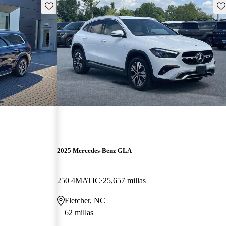
Guarda este Aviso
Gu
2025 Mercedes-Benz GLA
250 4MATIC
25,657 millas
Fletcher, NC
62 millas