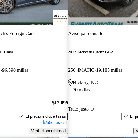
ch's Foreign Cars
Aviso patrocinado
E-Class
2025 Mercedes-Benz GLA
D
96,590 millas
250 4MATIC
19,185 millas
Hickory, NC
70 millas
$13,099
Trato justo
El precio incluye tasas
El p
$255/mes est.
Verif. disponibilidad
V