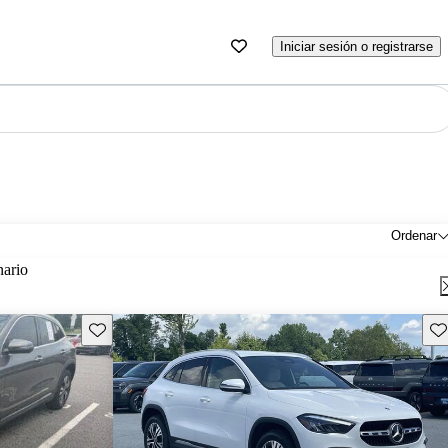
Iniciar sesión o registrarse
Ordenar
nario
Guarda este Aviso
Gu