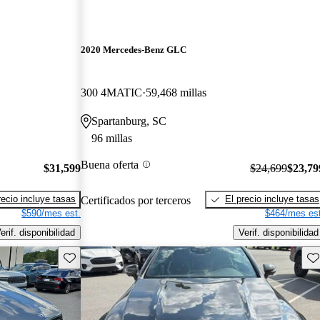
2020 Mercedes-Benz GLC
300 4MATIC
59,468 millas
Spartanburg, SC
96 millas
Buena oferta
$31,599
$24,699
$23,79
recio incluye tasas
El precio incluye tasas
Certificados por terceros
$590/mes est.
$464/mes est
erif. disponibilidad
Verif. disponibilidad
Guarda este Aviso
Gu