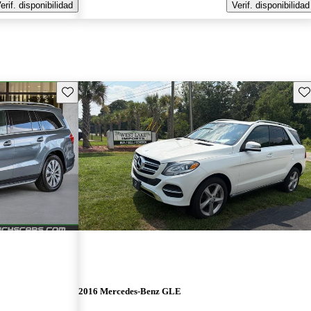
erif. disponibilidad
Verif. disponibilidad
Guarda este Aviso
Gu
2016 Mercedes-Benz GLE