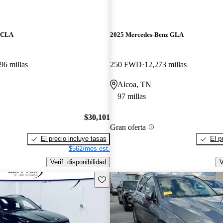
z CLA
2025 Mercedes-Benz GLA
96 millas
250 FWD
12,273 millas
Alcoa, TN
97 millas
$30,101
Gran oferta
El precio incluye tasas
El p
$562/mes est.
Verif. disponibilidad
V
Guarda este Aviso