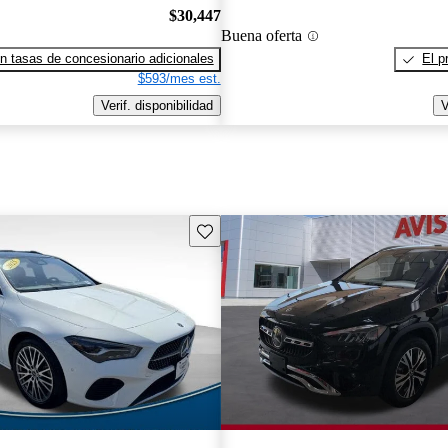
$30,447
Buena oferta
n tasas de concesionario adicionales
El p
$593/mes est.
Verif. disponibilidad
V
Guarda este Aviso