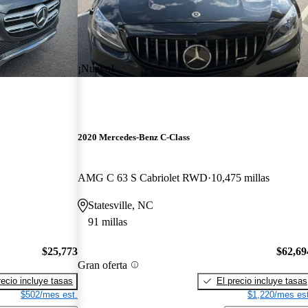
¡Nuevo!
2020 Mercedes-Benz C-Class
AMG C 63 S Cabriolet RWD
10,475 millas
Statesville, NC
91 millas
$25,773
$62,69
Gran oferta
recio incluye tasas
El precio incluye tasas
$502/mes est.
$1,220/mes est