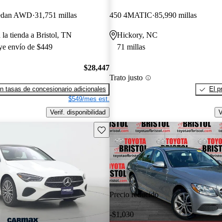
edan AWD
31,751 millas
450 4MATIC
85,990 millas
 la tienda a Bristol, TN
Hickory, NC
uye envío de $449
71 millas
$28,447
Trato justo
n tasas de concesionario adicionales
El p
$549/mes est.
Verif. disponibilidad
V
Guarda este Aviso
Precio reducido
-$1,030