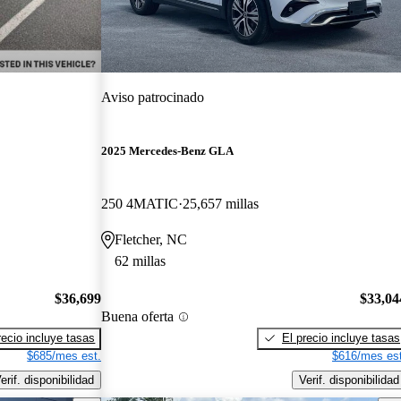
Aviso patrocinado
2025 Mercedes-Benz GLA
250 4MATIC
25,657 millas
Fletcher, NC
62 millas
$36,699
$33,04
Buena oferta
recio incluye tasas
El precio incluye tasas
$685/mes est.
$616/mes est
erif. disponibilidad
Verif. disponibilidad