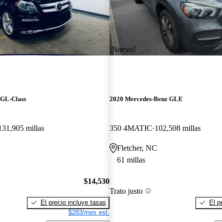
¡Nuevo!
 GL-Class
2020 Mercedes-Benz GLE
131,905 millas
350 4MATIC
102,508 millas
C
Fletcher, NC
61 millas
$14,530
Trato justo
El precio incluye tasas
El p
$283/mes est.