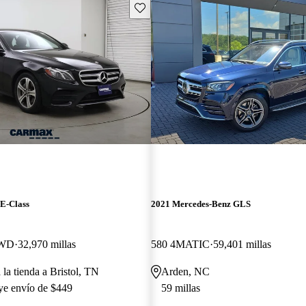
Guarda este Aviso
E-Class
2021 Mercedes-Benz GLS
AWD
32,970 millas
580 4MATIC
59,401 millas
 la tienda a Bristol, TN
Arden, NC
uye envío de $449
59 millas