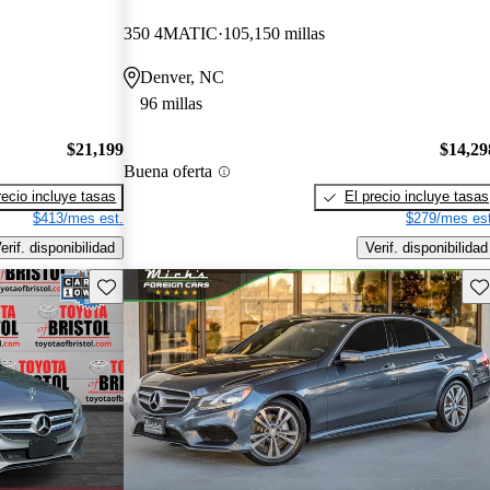
350 4MATIC
105,150 millas
Denver, NC
96 millas
$21,199
$14,29
Buena oferta
recio incluye tasas
El precio incluye tasas
$413/mes est.
$279/mes est
erif. disponibilidad
Verif. disponibilidad
Guarda este Aviso
Gu