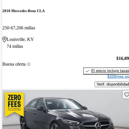
2018 Mercedes-Benz CLA
250
67,206 millas
Louisville, KY
74 millas
$16,8
Buena oferta
El precio incluye tasa
$329/mes es
Verif. disponibilidad
Gu