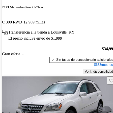
2023 Mercedes-Benz C-Class
C 300 RWD
12,989 millas
Transferencia a la tienda a Louisville, KY
El precio incluye envío de $1,999
$34,9
Gran oferta
Sin tasas de concesionario adicionale
$663/mes es
Verif. disponibilidad
Gu