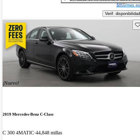
$855/mes es
Verif. disponibilidad
Gu
¡Nuevo!
2019 Mercedes-Benz C-Class
C 300 4MATIC
44,848 millas