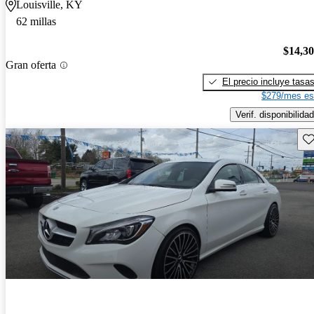
Louisville, KY
62 millas
$14,3
Gran oferta
El precio incluye tasa
$279/mes es
Verif. disponibilidad
Gu