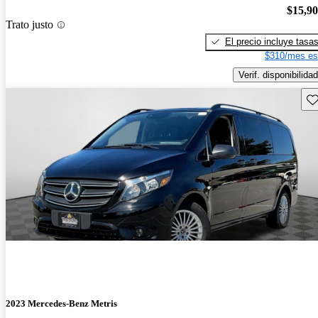
$15,9
Trato justo
El precio incluye tasa
$310/mes es
Verif. disponibilidad
Gu
2023 Mercedes-Benz Metris