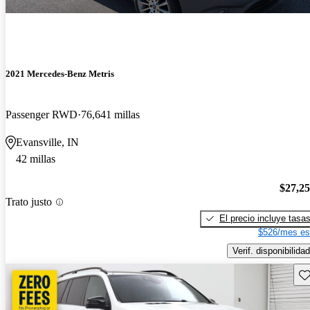
2021 Mercedes-Benz Metris
Passenger RWD
76,641 millas
Evansville, IN
42 millas
$27,2
Trato justo
El precio incluye tasa
$526/mes es
Verif. disponibilidad
Gu