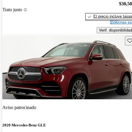
$30,5
Trato justo
El precio incluye tasa
$596/mes es
Verif. disponibilidad
Gu
Aviso patrocinado
2020 Mercedes-Benz GLE