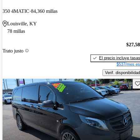
350 4MATIC
84,360 millas
Louisville, KY
78 millas
$27,5
Trato justo
El precio incluye tasa
$537/mes es
Verif. disponibilidad
Gu