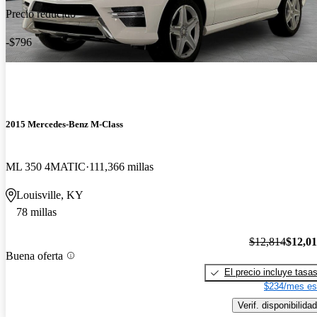
Precio reducido
-$796
2015 Mercedes-Benz M-Class
ML 350 4MATIC
111,366 millas
Louisville, KY
78 millas
$12,814
$12,0
Buena oferta
El precio incluye tasa
$234/mes es
Verif. disponibilidad