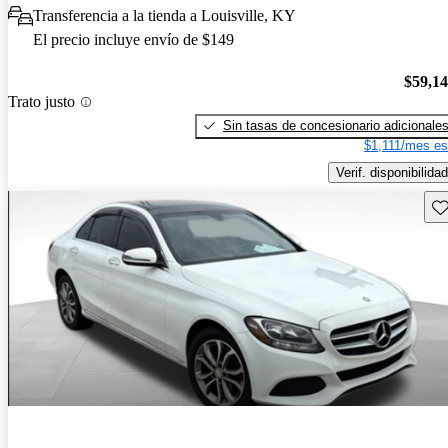
Transferencia a la tienda a Louisville, KY
El precio incluye envío de $149
$59,1
Trato justo
Sin tasas de concesionario adicionale
$1,111/mes es
Verif. disponibilidad
Gu