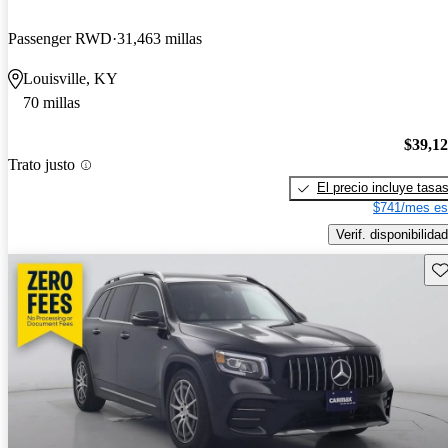
Passenger RWD
31,463 millas
Louisville, KY
70 millas
$39,1
Trato justo
El precio incluye tasa
$741/mes es
Verif. disponibilidad
Gu