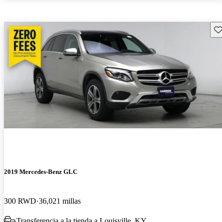
Gu
2019 Mercedes-Benz GLC
300 RWD
36,021 millas
Transferencia a la tienda a Louisville, KY