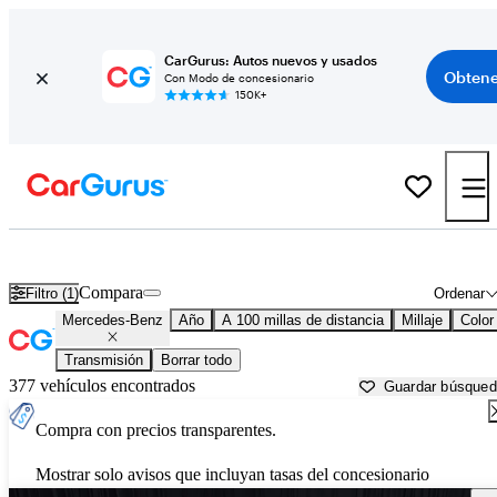
CarGurus: Autos nuevos y usados
Obtene
Con Modo de concesionario
150K+
Autos Mercedes-Benz usados en venta cerca de
Jasper, IN
Compara
Filtro (1)
Ordenar
Mercedes-Benz
Año
A 100 millas de distancia
Millaje
Color
Transmisión
Borrar todo
377 vehículos encontrados
Guardar búsque
Compra con precios transparentes.
Mostrar solo avisos que incluyan tasas del concesionario