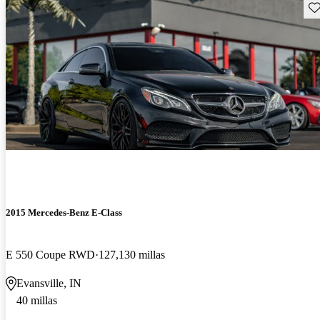
Gu
2015 Mercedes-Benz E-Class
E 550 Coupe RWD
127,130 millas
Evansville, IN
40 millas