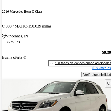
2016 Mercedes-Benz C-Class
C 300 4MATIC
158,039 millas
Vincennes, IN
36 millas
$9,3
Buena oferta
Sin tasas de concesionario adicionale
$183/mes es
Verif. disponibilidad
Gu