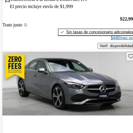
El precio incluye envío de $1,999
$22,9
Trato justo
Sin tasas de concesionario adicionale
$448/mes es
Verif. disponibilidad
Gu