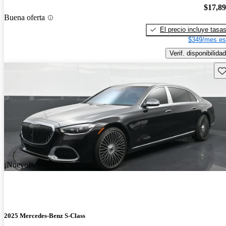
$17,8
Buena oferta
El precio incluye tasa
$349/mes es
Verif. disponibilidad
Gu
¡Nuevo!
2025 Mercedes-Benz S-Class