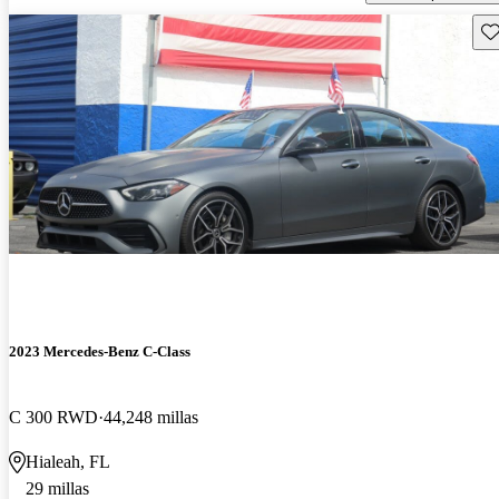
Gu
2023 Mercedes-Benz C-Class
C 300 RWD
44,248 millas
Hialeah, FL
29 millas