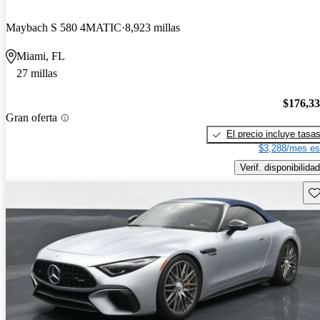
Maybach S 580 4MATIC
8,923 millas
Miami, FL
27 millas
$176,3
Gran oferta
El precio incluye tasa
$3,288/mes es
Verif. disponibilidad
Gu