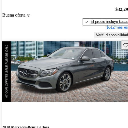
$32,2
Buena oferta
El precio incluye tasa
$612/mes es
Verif. disponibilidad
Gu
2018 Mercedes-Benz C-Class