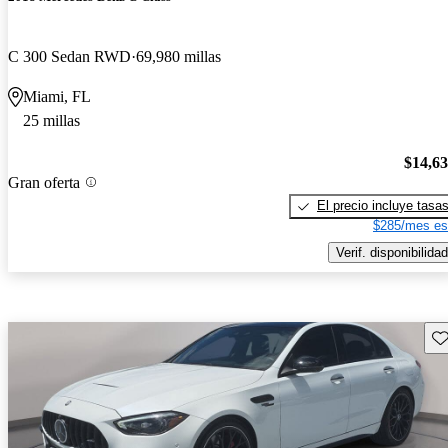
C 300 Sedan RWD
69,980 millas
Miami, FL
25 millas
$14,6
Gran oferta
El precio incluye tasa
$285/mes es
Verif. disponibilidad
Gu