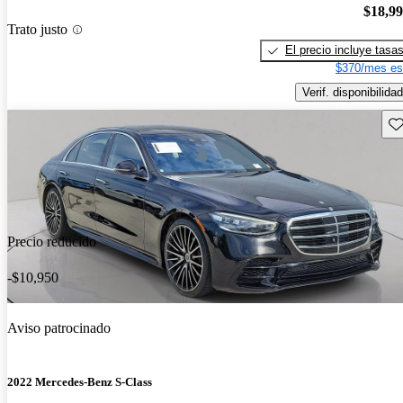
$18,9
Trato justo
El precio incluye tasa
$370/mes es
Verif. disponibilidad
Gu
Precio reducido
-$10,950
Aviso patrocinado
2022 Mercedes-Benz S-Class