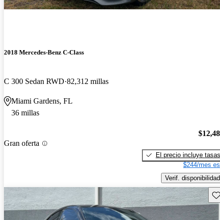
2018 Mercedes-Benz C-Class
C 300 Sedan RWD
82,312 millas
Miami Gardens, FL
36 millas
$12,4
Gran oferta
El precio incluye tasa
$244/mes es
Verif. disponibilidad
Gu