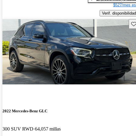
$527/mes es
Verif. disponibilidad
Gu
2022 Mercedes-Benz GLC
300 SUV RWD
64,057 millas