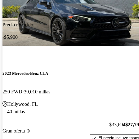
Precio reducido
-$5,900
2023 Mercedes-Benz CLA
250 FWD
39,010 millas
Hollywood, FL
40 millas
$33,694
$27,7
Gran oferta
El precio incluye tasa