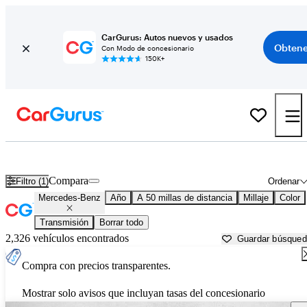
CarGurus: Autos nuevos y usados
Obtene
Con Modo de concesionario
150K+
Autos Mercedes-Benz usados en venta cerca de
Homestead, FL
Compara
Filtro (1)
Ordenar
Mercedes-Benz
Año
A 50 millas de distancia
Millaje
Color
Transmisión
Borrar todo
2,326 vehículos encontrados
Guardar búsque
Compra con precios transparentes.
Mostrar solo avisos que incluyan tasas del concesionario