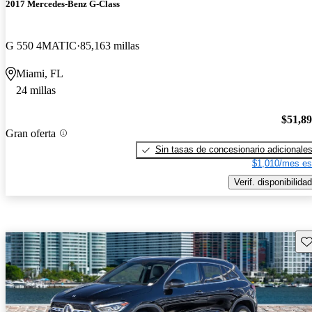
2017 Mercedes-Benz G-Class
G 550 4MATIC
85,163 millas
Miami, FL
24 millas
$51,8
Gran oferta
Sin tasas de concesionario adicionale
$1,010/mes es
Verif. disponibilidad
Gu