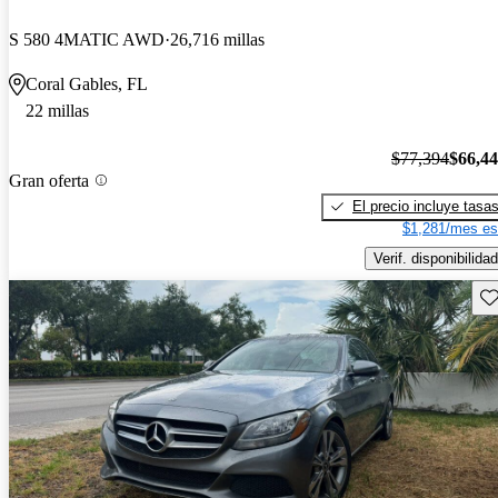
S 580 4MATIC AWD
26,716 millas
Coral Gables, FL
22 millas
$77,394
$66,4
Gran oferta
El precio incluye tasa
$1,281/mes es
Verif. disponibilidad
Gu