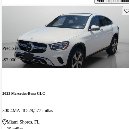
Verif. disponibilidad
Gu
Precio reducido
-$2,000
2023 Mercedes-Benz GLC
300 4MATIC
29,577 millas
Miami Shores, FL
30 millas