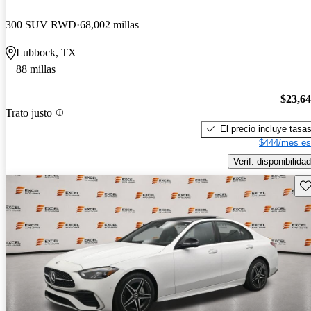
300 SUV RWD
68,002 millas
Lubbock, TX
88 millas
$23,6
Trato justo
El precio incluye tasa
$444/mes es
Verif. disponibilidad
Gu