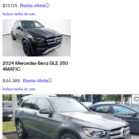
$13,125
Buena oferta
Incluye tarifas de conc.
2024 Mercedes-Benz GLE 350
4MATIC
$44,388
Buena oferta
Incluye tarifas de conc.
Gu