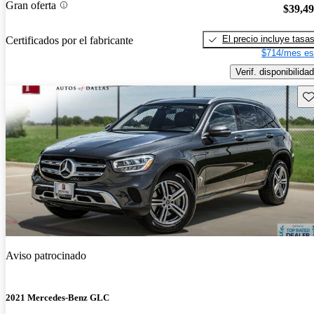
Gran oferta
$39,4
El precio incluye tasa
Certificados por el fabricante
$714/mes es
Verif. disponibilidad
Gu
Aviso patrocinado
2021 Mercedes-Benz GLC