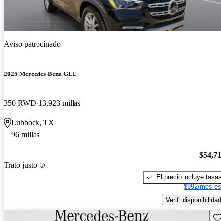
Aviso patrocinado
2025 Mercedes-Benz GLE
350 RWD
13,923 millas
Lubbock, TX
96 millas
$54,7
Trato justo
El precio incluye tasa
$992/mes es
Verif. disponibilidad
Gu