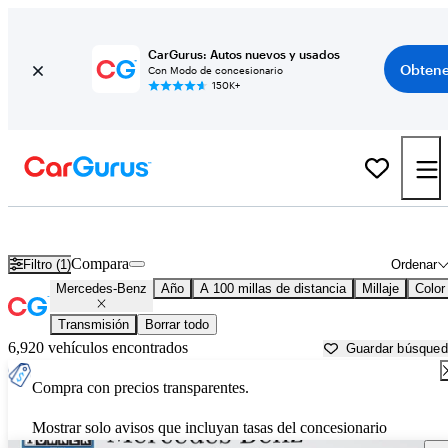
CarGurus: Autos nuevos y usados
Obtene
Con Modo de concesionario
150K+
Autos Mercedes-Benz usados en venta cerca de
Hobbs, NM
Compara
Filtro (1)
Ordenar
Mercedes-Benz
Año
A 100 millas de distancia
Millaje
Color
Transmisión
Borrar todo
6,920 vehículos encontrados
Guardar búsque
Compra con precios transparentes.
Mostrar solo avisos que incluyan tasas del concesionario