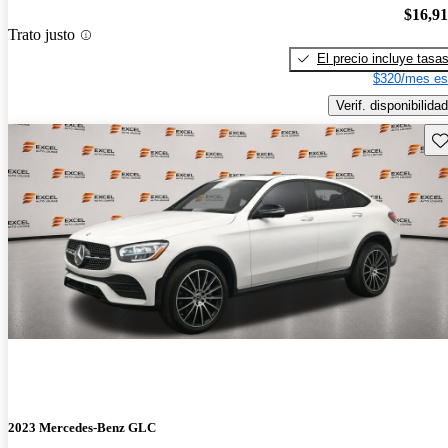
$16,9
Trato justo
El precio incluye tasa
$320/mes es
Verif. disponibilidad
Gu
2023 Mercedes-Benz GLC