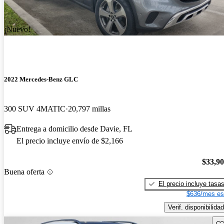
¡Nuevo!
2022 Mercedes-Benz GLC
300 SUV 4MATIC
20,797 millas
Entrega a domicilio desde Davie, FL
El precio incluye envío de $2,166
$33,9
Buena oferta
El precio incluye tasa
$636/mes es
Verif. disponibilidad
Gu