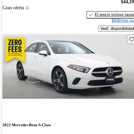
$44,1
Gran oferta
El precio incluye tasa
$836/mes es
Verif. disponibilidad
Gu
2022 Mercedes-Benz A-Class