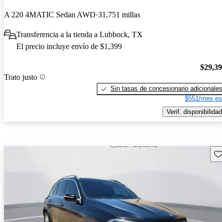
A 220 4MATIC Sedan AWD
31,751 millas
Transferencia a la tienda a Lubbock, TX
El precio incluye envío de $1,399
$29,3
Trato justo
Sin tasas de concesionario adicionale
$551/mes es
Verif. disponibilidad
Gu