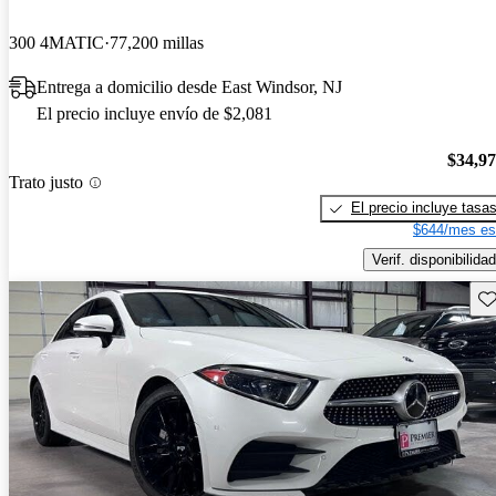
300 4MATIC
77,200 millas
Entrega a domicilio desde East Windsor, NJ
El precio incluye envío de $2,081
$34,9
Trato justo
El precio incluye tasa
$644/mes es
Verif. disponibilidad
Gu