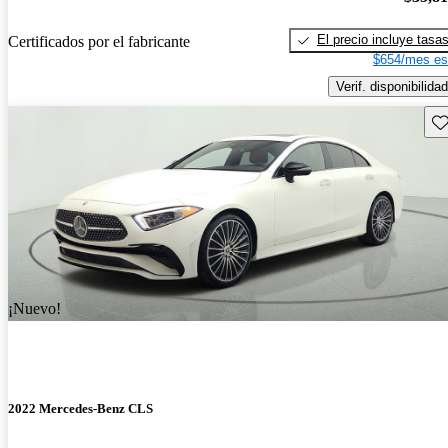
El precio incluye tasa
Certificados por el fabricante
$654/mes es
Verif. disponibilidad
Gu
¡Nuevo!
2022 Mercedes-Benz CLS