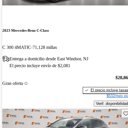
2023 Mercedes-Benz C-Class
C 300 4MATIC
71,128 millas
Entrega a domicilio desde East Windsor, NJ
El precio incluye envío de $2,081
$28,8
Gran oferta
El precio incluye tasa
$532/mes es
Verif. disponibilidad
Gu