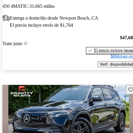
450 4MATIC
31,665 millas
Entrega a domicilio desde Newport Beach, CA
El precio incluye envío de $1,704
$47,6
Trato justo
El precio incluye tasa
$894/mes es
Verif. disponibilidad
Gu