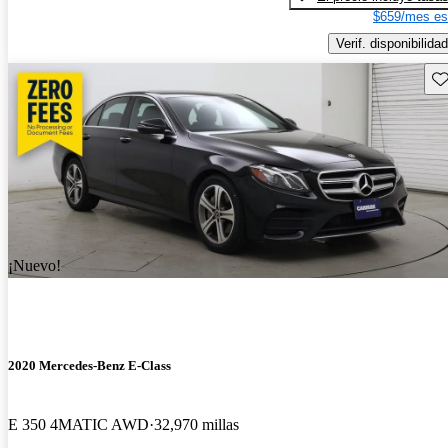
$659/mes es
Verif. disponibilidad
Gu
¡Nuevo!
2020 Mercedes-Benz E-Class
E 350 4MATIC AWD
32,970 millas