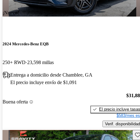
¡Nuevo!
2024 Mercedes-Benz EQB
250+ RWD
23,598 millas
Entrega a domicilio desde Chamblee, GA
El precio incluye envío de $1,091
$31,8
Buena oferta
El precio incluye tasa
$583/mes es
Verif. disponibilidad
Gu