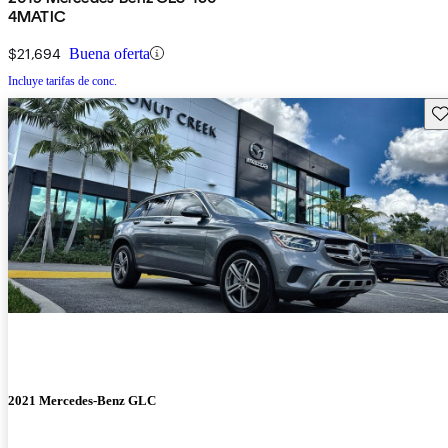
4MATIC
$21,694
Buena oferta
Incluye tarifas de conc.
Gu
2021 Mercedes-Benz GLC