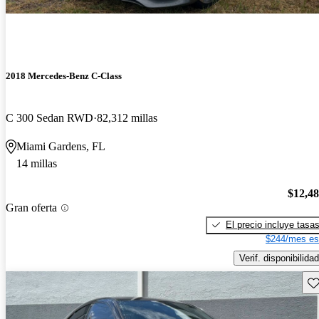
2018 Mercedes-Benz C-Class
C 300 Sedan RWD
82,312 millas
Miami Gardens, FL
14 millas
$12,4
Gran oferta
El precio incluye tasa
$244/mes es
Verif. disponibilidad
Gu