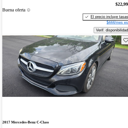
$22,9
Buena oferta
El precio incluye tasa
$444/mes es
Verif. disponibilidad
Gu
2017 Mercedes-Benz C-Class