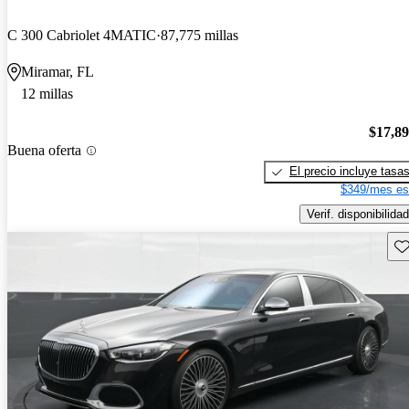
C 300 Cabriolet 4MATIC
87,775 millas
Miramar, FL
12 millas
$17,8
Buena oferta
El precio incluye tasa
$349/mes es
Verif. disponibilidad
Gu