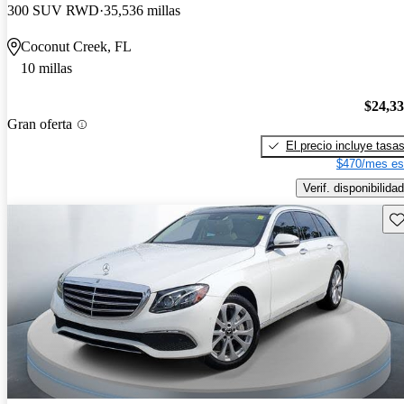
300 SUV RWD
35,536 millas
Coconut Creek, FL
10 millas
$24,3
Gran oferta
El precio incluye tasa
$470/mes es
Verif. disponibilidad
Gu