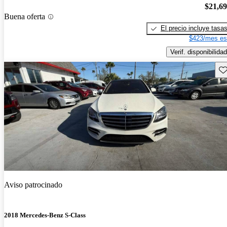
$21,6
Buena oferta
El precio incluye tasa
$423/mes es
Verif. disponibilidad
Gu
Aviso patrocinado
2018 Mercedes-Benz S-Class