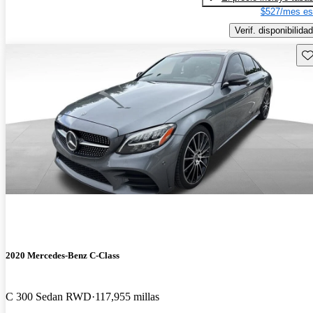
$527/mes es
Verif. disponibilidad
Gu
2020 Mercedes-Benz C-Class
C 300 Sedan RWD
117,955 millas