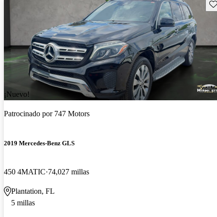
Gu
¡Nuevo!
Patrocinado por
747 Motors
2019 Mercedes-Benz GLS
450 4MATIC
74,027 millas
Plantation, FL
5 millas