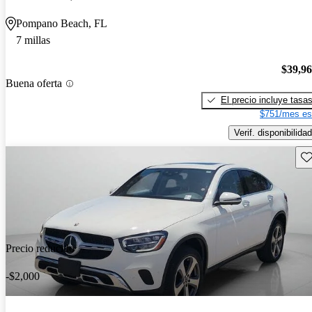
Pompano Beach, FL
7 millas
$39,9
Buena oferta
El precio incluye tasa
$751/mes es
Verif. disponibilidad
Gu
Precio reducido
-$2,000