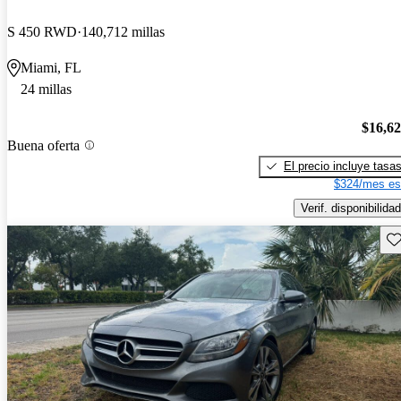
S 450 RWD
140,712 millas
Miami, FL
24 millas
$16,6
Buena oferta
El precio incluye tasa
$324/mes es
Verif. disponibilidad
Gu