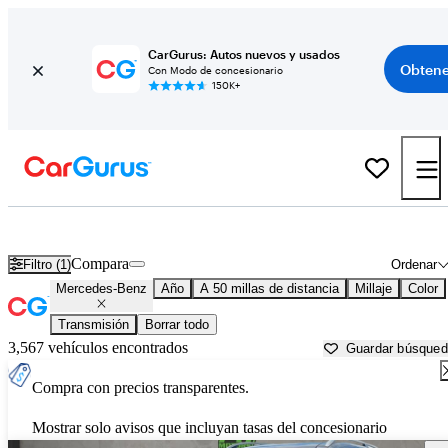
CarGurus: Autos nuevos y usados
Obtene
Con Modo de concesionario
150K+
Autos Mercedes-Benz usados en venta cerca de
Fort Lauderdale, FL
Compara
Filtro (1)
Ordenar
Mercedes-Benz
Año
A 50 millas de distancia
Millaje
Color
Transmisión
Borrar todo
3,567 vehículos encontrados
Guardar búsque
Compra con precios transparentes.
Mostrar solo avisos que incluyan tasas del concesionario