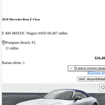
2018 Mercedes-Benz E-Class
E 400 4MATIC Wagon AWD
69,467 millas
Pompano Beach, FL
11 millas
$26,4
Buena oferta
El precio incluye tasa
$516/mes es
Verif. disponibilidad
Gu