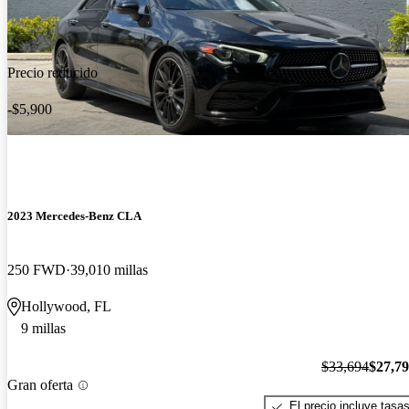
Precio reducido
-$5,900
2023 Mercedes-Benz CLA
250 FWD
39,010 millas
Hollywood, FL
9 millas
$33,694
$27,7
Gran oferta
El precio incluye tasa