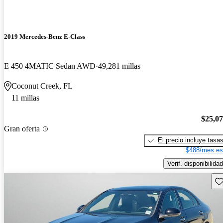
2019 Mercedes-Benz E-Class
E 450 4MATIC Sedan AWD
49,281 millas
Coconut Creek, FL
11 millas
$25,0
Gran oferta
El precio incluye tasa
$488/mes es
Verif. disponibilidad
Gu