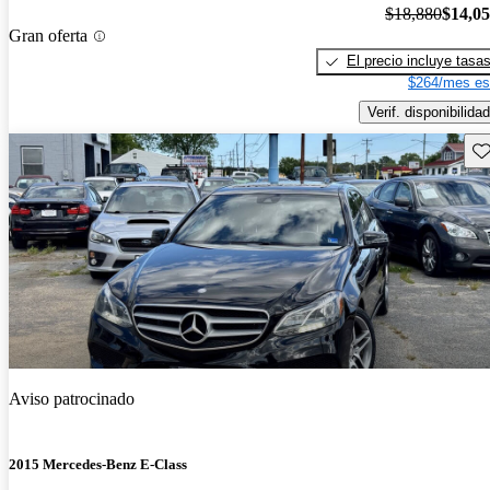
$18,880
$14,0
Gran oferta
El precio incluye tasa
$264/mes es
Verif. disponibilidad
Gu
Aviso patrocinado
2015 Mercedes-Benz E-Class