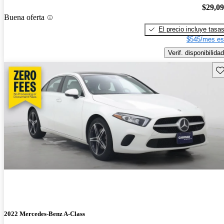
$29,0
Buena oferta
El precio incluye tasa
$545/mes es
Verif. disponibilidad
Gu
2022 Mercedes-Benz A-Class