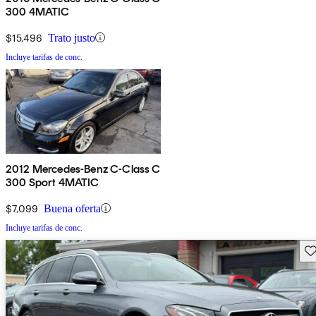
300 4MATIC
$15,496
Trato justo
Incluye tarifas de conc.
2012 Mercedes-Benz C-Class C
300 Sport 4MATIC
$7,099
Buena oferta
Incluye tarifas de conc.
Gu