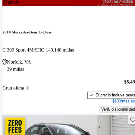
¡Nuevo!
2014 Mercedes-Benz C-Class
C 300 Sport 4MATIC
149,148 millas
Norfolk, VA
39 millas
$5,4
Gran oferta
El precio incluye tasa
$103/mes es
Verif. disponibilidad
Gu