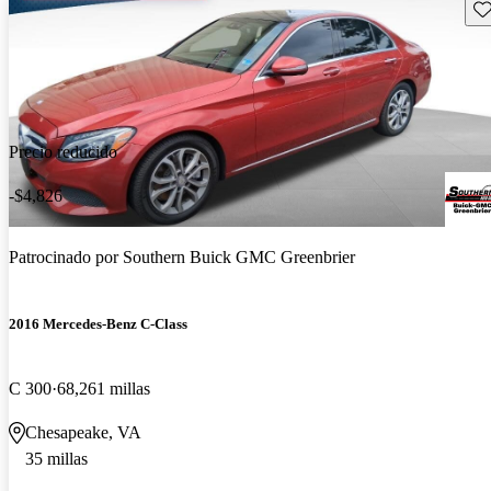
Gu
Precio reducido
-$4,826
Patrocinado por
Southern Buick GMC Greenbrier
2016 Mercedes-Benz C-Class
C 300
68,261 millas
Chesapeake, VA
35 millas