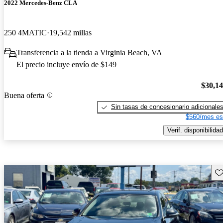
2022 Mercedes-Benz CLA
250 4MATIC
19,542 millas
Transferencia a la tienda a Virginia Beach, VA
El precio incluye envío de $149
$30,1
Buena oferta
Sin tasas de concesionario adicionale
$560/mes es
Verif. disponibilidad
Gu