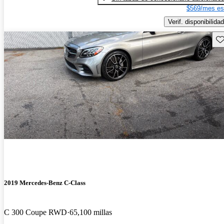
$569/mes es
Verif. disponibilidad
Gu
2019 Mercedes-Benz C-Class
C 300 Coupe RWD
65,100 millas