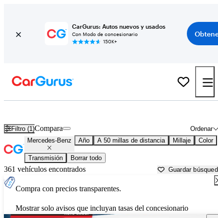
CarGurus: Autos nuevos y usados
Obtene
Con Modo de concesionario
150K+
Autos Mercedes-Benz usados en venta cerca de
Elizabeth City, NC
Compara
Filtro (1)
Ordenar
Mercedes-Benz
Año
A 50 millas de distancia
Millaje
Color
Transmisión
Borrar todo
361 vehículos encontrados
Guardar búsque
Compra con precios transparentes.
Mostrar solo avisos que incluyan tasas del concesionario