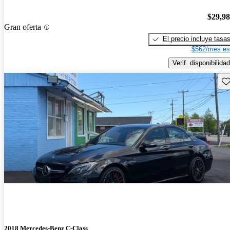
$29,9
Gran oferta
El precio incluye tasa
$562/mes es
Verif. disponibilidad
Gu
2018 Mercedes-Benz C-Class