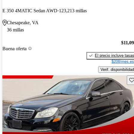
E 350 4MATIC Sedan AWD
123,213 millas
Chesapeake, VA
36 millas
$11,0
Buena oferta
El precio incluye tasa
$208/mes es
Verif. disponibilidad
Gu