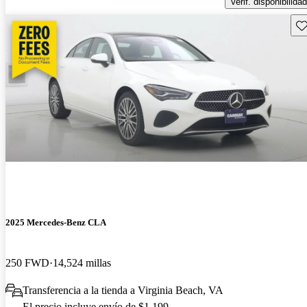
Verif. disponibilidad
Gu
2025 Mercedes-Benz CLA
250 FWD
14,524 millas
Transferencia a la tienda a Virginia Beach, VA
El precio incluye envío de $1,199