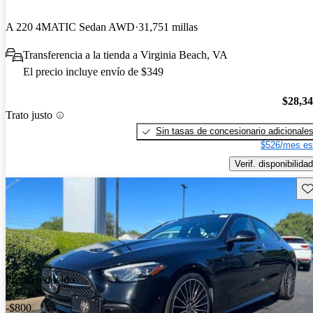
A 220 4MATIC Sedan AWD
31,751 millas
Transferencia a la tienda a Virginia Beach, VA
El precio incluye envío de $349
$28,3
Trato justo
Sin tasas de concesionario adicionale
$526/mes es
Verif. disponibilidad
Gu
Precio reducido
-$800