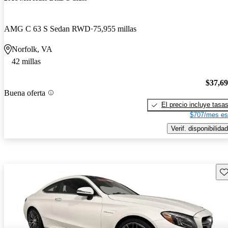
AMG C 63 S Sedan RWD
75,955 millas
Norfolk, VA
42 millas
$37,6
Buena oferta
El precio incluye tasa
$707/mes es
Verif. disponibilidad
Gu