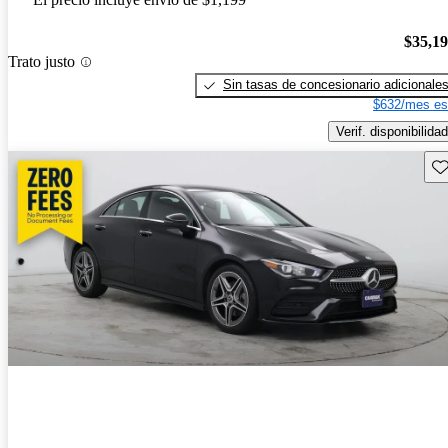
$35,1
Trato justo
Sin tasas de concesionario adicionale
$632/mes es
Verif. disponibilidad
Gu