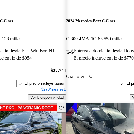
C-Class
2024 Mercedes-Benz C-Class
,128 millas
C 300 4MATIC
63,550 millas
cilio desde East Windsor, NJ
Entrega a domicilio desde Hou
uye envío de $954
El precio incluye envío de $770
$27,741
Gran oferta
El precio incluye tasas
El p
$278/mes est.
Verif. disponibilidad
V
Guarda este Aviso