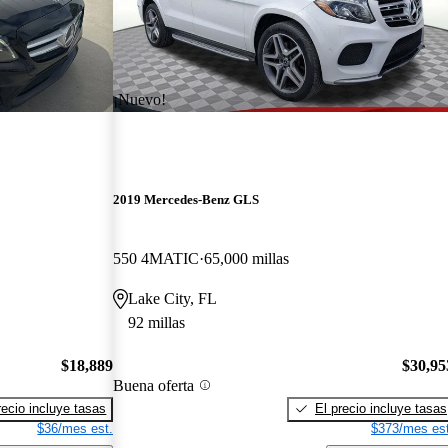
¡Nuevo!
2019 Mercedes-Benz GLS
550 4MATIC
65,000 millas
Lake City, FL
92 millas
$18,889
$30,95
Buena oferta
recio incluye tasas
El precio incluye tasas
$36/mes est.
$373/mes est