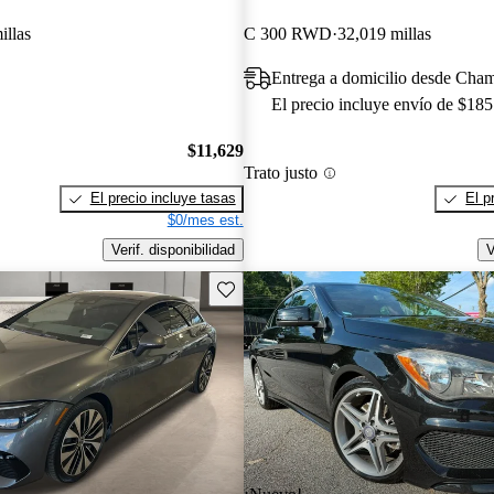
illas
C 300 RWD
32,019 millas
Entrega a domicilio desde Cha
El precio incluye envío de $185
$11,629
Trato justo
El precio incluye tasas
El p
$0/mes est.
Verif. disponibilidad
V
Guarda este Aviso