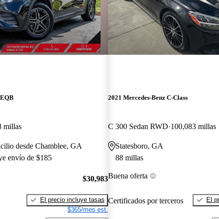
z EQB
2021 Mercedes-Benz C-Class
 millas
C 300 Sedan RWD
100,083 millas
icilio desde Chamblee, GA
Statesboro, GA
uye envío de $185
88 millas
Buena oferta
$30,983
El precio incluye tasas
El p
Certificados por terceros
$365/mes est.