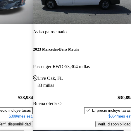
Aviso patrocinado
2023 Mercedes-Benz Metris
Passenger RWD
53,304 millas
Live Oak, FL
83 millas
$28,984
$30,89
Buena oferta
recio incluye tasas
El precio incluye tasas
$309/mes est.
$364/mes est
erif. disponibilidad
Verif. disponibilidad