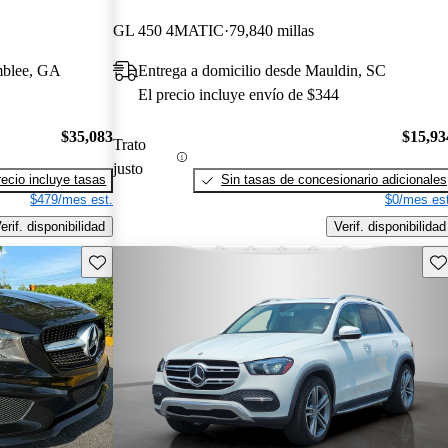
GL 450 4MATIC
79,840 millas
mblee, GA
Entrega a domicilio desde Mauldin, SC
El precio incluye envío de $344
$35,083
$15,93
Trato
justo
recio incluye tasas
Sin tasas de concesionario adicionales
$479/mes est.
$0/mes est
erif. disponibilidad
Verif. disponibilidad
Guarda este Aviso
Gu