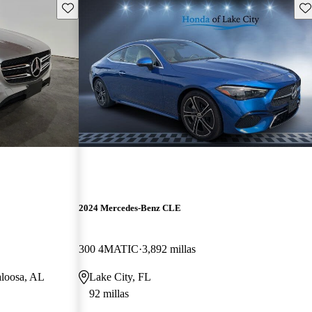
Guarda este Aviso
Gu
2024 Mercedes-Benz CLE
300 4MATIC
3,892 millas
aloosa, AL
Lake City, FL
92 millas