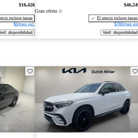
$16,426
$46,24
Gran oferta
recio incluye tasas
El precio incluye tasas
$0/mes est.
$780/mes est
erif. disponibilidad
Verif. disponibilidad
Guarda este Aviso
Gu