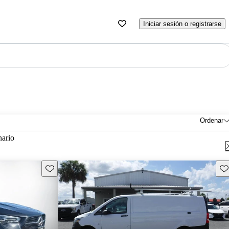
Iniciar sesión o registrarse
Ordenar
nario
Guarda este Aviso
Gu