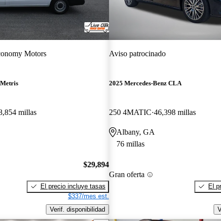
onomy Motors
Aviso patrocinado
Metris
2025 Mercedes-Benz CLA
8,854 millas
250 4MATIC
46,398 millas
Albany, GA
76 millas
$29,894
Gran oferta
El precio incluye tasas
El p
$337/mes est.
Verif. disponibilidad
V