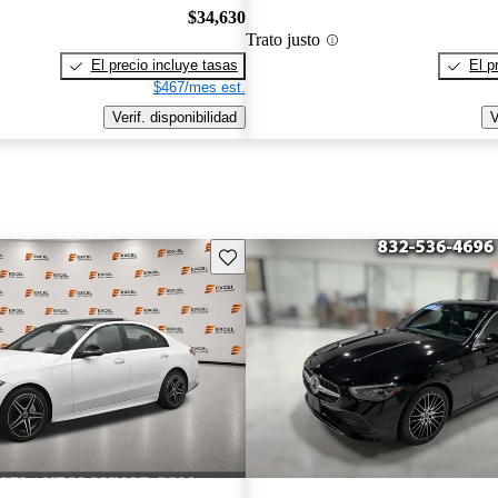
$34,630
Trato justo
El precio incluye tasas
El p
$467/mes est.
Verif. disponibilidad
V
Guarda este Aviso