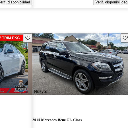
erif. disponibilidad
Verif. disponibilidad
Guarda este Aviso
Gu
¡Nuevo!
2015 Mercedes-Benz GL-Class