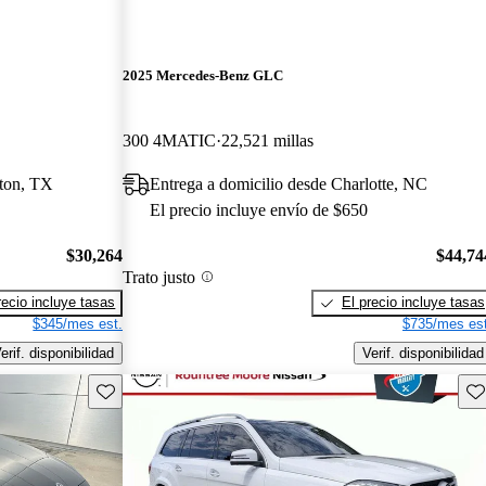
2025 Mercedes-Benz GLC
300 4MATIC
22,521 millas
ston, TX
Entrega a domicilio desde Charlotte, NC
El precio incluye envío de $650
$30,264
$44,74
Trato justo
recio incluye tasas
El precio incluye tasas
$345/mes est.
$735/mes est
erif. disponibilidad
Verif. disponibilidad
Guarda este Aviso
Gu