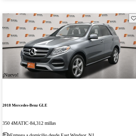
Gu
¡Nuevo!
2018 Mercedes-Benz GLE
350 4MATIC
84,312 millas
Entrega a domicilio desde East Windsor, NJ