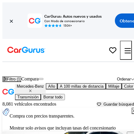
CarGurus: Autos nuevos y usados
Obtene
Con Modo de concesionario
150K+
Autos Mercedes-Benz usados en venta cerca de
Davenport, IA
Compara
Filtro (1)
Ordenar
Mercedes-Benz
Año
A 100 millas de distancia
Millaje
Color
Transmisión
Borrar todo
8,081 vehículos encontrados
Guardar búsque
Compra con precios transparentes.
Mostrar solo avisos que incluyan tasas del concesionario