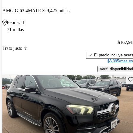
AMG G 63 4MATIC
29,425 millas
Peoria, IL
71 millas
$167,9
Trato justo
El precio incluye tasa
$3,095/mes es
Verif. disponibilidad
Gu