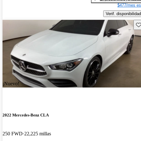
$477/mes es
Verif. disponibilidad
Gu
¡Nuevo!
2022 Mercedes-Benz CLA
250 FWD
22,225 millas