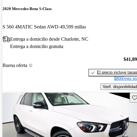
2020 Mercedes-Benz S-Class
S 560 4MATIC Sedan AWD
49,599 millas
Entrega a domicilio desde Charlotte, NC
Entrega a domicilio gratuita
$41,8
Buena oferta
El precio incluye tasa
$800/mes es
Verif. disponibilidad
Gu