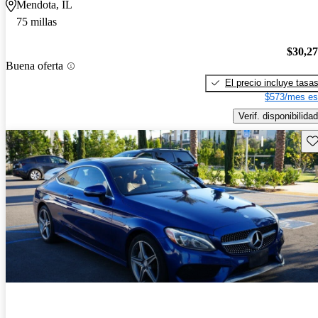
Mendota, IL
75 millas
$30,2
Buena oferta
El precio incluye tasa
$573/mes es
Verif. disponibilidad
Gu