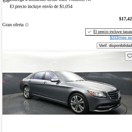
El precio incluye envío de $1,054
$17,4
Gran oferta
El precio incluye tasa
$333/mes es
Verif. disponibilidad
Gu