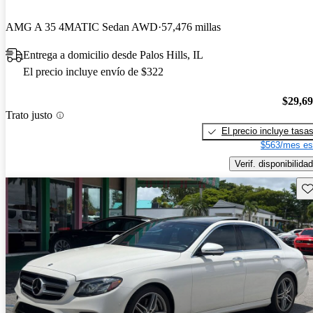
AMG A 35 4MATIC Sedan AWD
57,476 millas
Entrega a domicilio desde Palos Hills, IL
El precio incluye envío de $322
$29,6
Trato justo
El precio incluye tasa
$563/mes es
Verif. disponibilidad
Gu