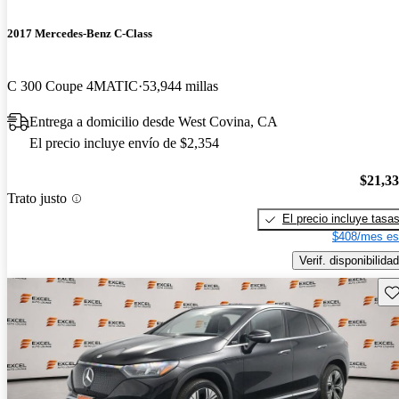
2017 Mercedes-Benz C-Class
C 300 Coupe 4MATIC
53,944 millas
Entrega a domicilio desde West Covina, CA
El precio incluye envío de $2,354
$21,3
Trato justo
El precio incluye tasa
$408/mes es
Verif. disponibilidad
Gu