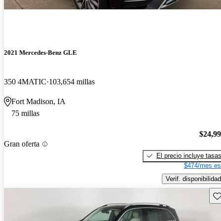
2021 Mercedes-Benz GLE
350 4MATIC
103,654 millas
Fort Madison, IA
75 millas
$24,9
Gran oferta
El precio incluye tasa
$474/mes es
Verif. disponibilidad
Gu