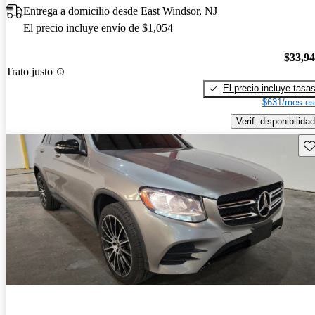
Entrega a domicilio desde East Windsor, NJ
El precio incluye envío de $1,054
$33,9
Trato justo
El precio incluye tasa
$631/mes es
Verif. disponibilidad
Gu