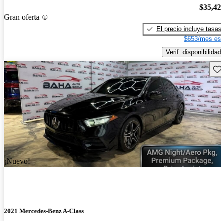
$35,4
Gran oferta
El precio incluye tasa
$653/mes es
Verif. disponibilidad
Gu
¡Nuevo!
2021 Mercedes-Benz A-Class