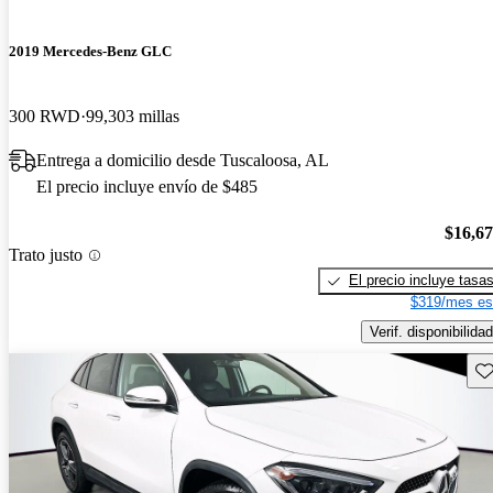
2019 Mercedes-Benz GLC
300 RWD
99,303 millas
Entrega a domicilio desde Tuscaloosa, AL
El precio incluye envío de $485
$16,6
Trato justo
El precio incluye tasa
$319/mes es
Verif. disponibilidad
Gu