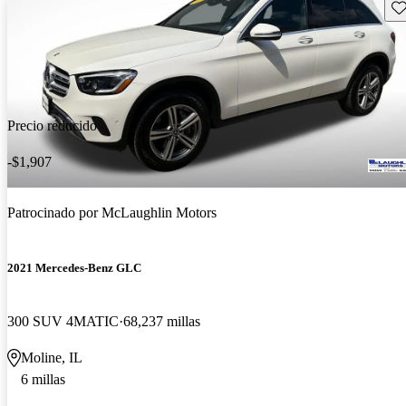
Gu
Precio reducido
-$1,907
Patrocinado por
McLaughlin Motors
2021 Mercedes-Benz GLC
300 SUV 4MATIC
68,237 millas
Moline, IL
6 millas