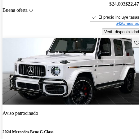
$24,003
$22,4
Buena oferta
El precio incluye tasa
$426/mes es
Verif. disponibilidad
Gu
Aviso patrocinado
2024 Mercedes-Benz G-Class