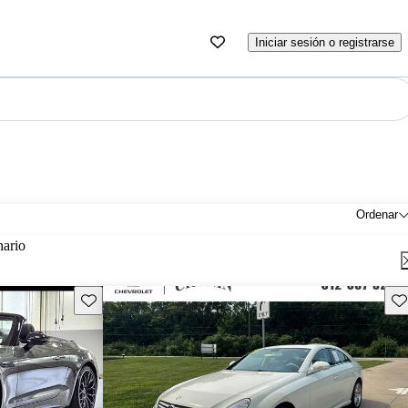
Iniciar sesión o registrarse
Ordenar
nario
Guarda este Aviso
Gu