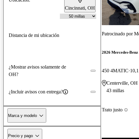
Cincinnati, OH
Patrocinado por
Me
Distancia de mi ubicación
2026 Mercedes-Ben
¿Mostrar avisos solamente de
450 4MATIC
10,1
OH?
Centerville, OH
43 millas
¿Incluir avisos con entrega?
Trato justo
Marca y modelo
Precio y pago