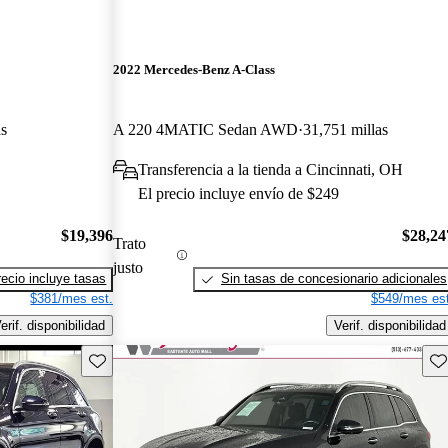
2022 Mercedes-Benz A-Class
as
A 220 4MATIC Sedan AWD
31,751 millas
Transferencia a la tienda a Cincinnati, OH
El precio incluye envío de $249
$19,396
$28,24
Trato
justo
recio incluye tasas
Sin tasas de concesionario adicionales
$381/mes est.
$549/mes est
erif. disponibilidad
Verif. disponibilidad
Guarda este Aviso
Gu