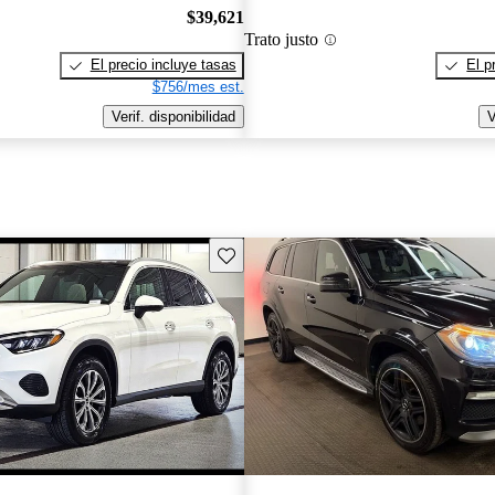
$39,621
Trato justo
El precio incluye tasas
El p
$756/mes est.
Verif. disponibilidad
V
Guarda este Aviso