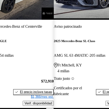
rcedes-Benz of Centerville
Aviso patrocinado
z GLE
2025 Mercedes-Benz SL-Class
54 millas
AMG SL 63 4MATIC
205 millas
Ft Mitchell, KY
4 millas
Trato justo
$72,910
Certificados por el
El precio incluye tasas
El p
fabricante
$1,366/mes est.
Verif. disponibilidad
V