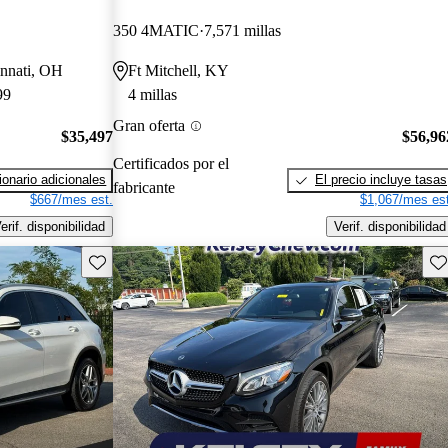
350 4MATIC
7,571 millas
innati, OH
Ft Mitchell, KY
99
4 millas
Gran oferta
$35,497
$56,96
Certificados por el
onario adicionales
El precio incluye tasas
fabricante
$667/mes est.
$1,067/mes est
erif. disponibilidad
Verif. disponibilidad
Guarda este Aviso
Gu