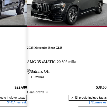
2025 Mercedes-Benz GLB
AMG 35 4MATIC
20,603 millas
Batavia, OH
15 millas
$22,680
$38,60
Gran oferta
recio incluye tasas
El precio incluye tasas
$441/mes est.
$726/mes est