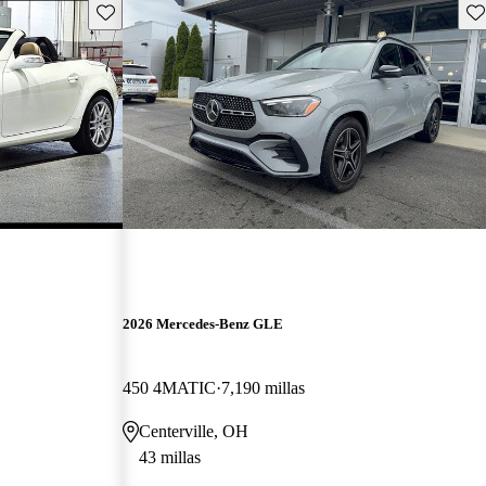
Guarda este Aviso
Gu
2026 Mercedes-Benz GLE
450 4MATIC
7,190 millas
Centerville, OH
43 millas