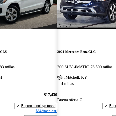
¡Nuevo!
 GLS
2021 Mercedes-Benz GLC
83 millas
300 SUV 4MATIC
76,500 millas
OH
Ft Mitchell, KY
4 millas
$17,430
Buena oferta
El precio incluye tasas
El p
$342/mes est.