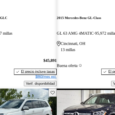
z GLC
2015 Mercedes-Benz GL-Class
7 millas
GL 63 AMG 4MATIC
95,972 mill
Cincinnati, OH
13 millas
$45,891
Buena oferta
El precio incluye tasas
El p
$860/mes est.
Verif. disponibilidad
V
Guarda este Aviso