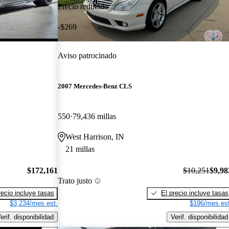
Precio reducido
-$269
Aviso patrocinado
2007 Mercedes-Benz CLS
550
79,436 millas
West Harrison, IN
21 millas
$172,161
$10,251
$9,98
Trato justo
recio incluye tasas
El precio incluye tasas
$3,234/mes est.
$196/mes est
erif. disponibilidad
Verif. disponibilidad