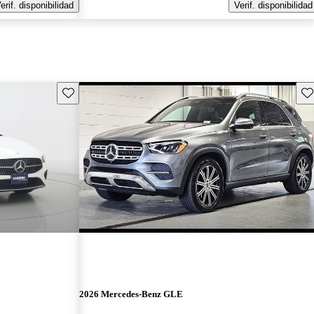
erif. disponibilidad
Verif. disponibilidad
Guarda este Aviso
Gu
2026 Mercedes-Benz GLE