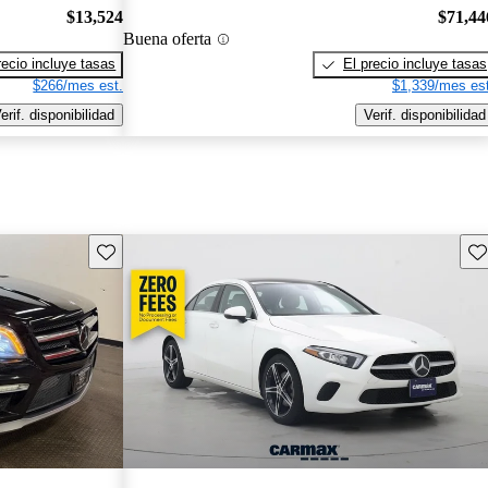
$13,524
$71,44
Buena oferta
recio incluye tasas
El precio incluye tasas
$266/mes est.
$1,339/mes est
erif. disponibilidad
Verif. disponibilidad
Guarda este Aviso
Gu