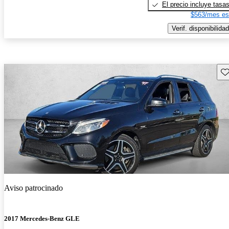
El precio incluye tasa
$563/mes es
Verif. disponibilidad
Gu
Aviso patrocinado
2017 Mercedes-Benz GLE