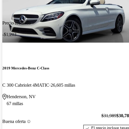
Precio reducido
-$1,203
2019 Mercedes-Benz C-Class
C 300 Cabriolet 4MATIC
26,605 millas
Henderson, NV
67 millas
$31,989
$30,7
Buena oferta
El precio incluye tasa