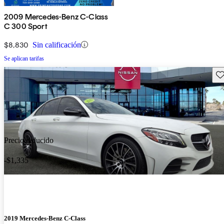
2009 Mercedes-Benz C-Class
C 300 Sport
$8,830
Sin calificación
Se aplican tarifas
Gu
Precio reducido
-$1,335
2019 Mercedes-Benz C-Class