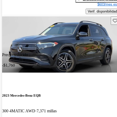
$603/mes es
Verif. disponibilidad
Gu
Precio reducido
-$1,760
2023 Mercedes-Benz EQB
300 4MATIC AWD
7,371 millas