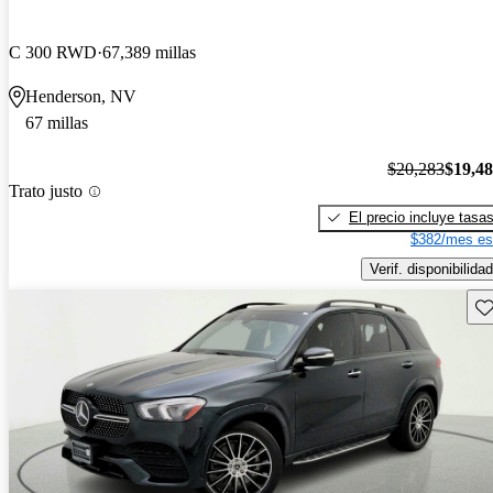
C 300 RWD
67,389 millas
Henderson, NV
67 millas
$20,283
$19,4
Trato justo
El precio incluye tasa
$382/mes es
Verif. disponibilidad
Gu