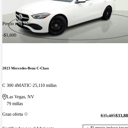
Precio reducido
-$1,600
2023 Mercedes-Benz C-Class
C 300 4MATIC
25,110 millas
Las Vegas, NV
79 millas
Gran oferta
$35,485
$33,8
El precio incluye tasa