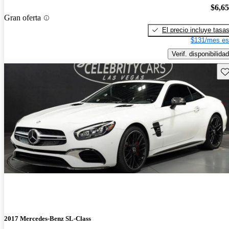
$6,6
Gran oferta
El precio incluye tasa
$131/mes es
Verif. disponibilidad
Gu
2017 Mercedes-Benz SL-Class