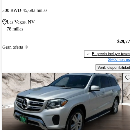
300 RWD
45,683 millas
Las Vegas, NV
78 millas
$29,7
Gran oferta
El precio incluye tasa
$563/mes es
Verif. disponibilidad
Gu