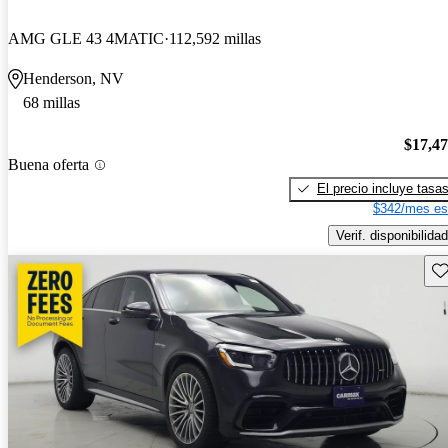
AMG GLE 43 4MATIC
112,592 millas
Henderson, NV
68 millas
$17,4
Buena oferta
El precio incluye tasa
$342/mes es
Verif. disponibilidad
Gu