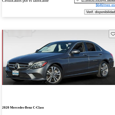
Certificados por el fabricante
$646/mes es
Verif. disponibilidad
Gu
2020 Mercedes-Benz C-Class