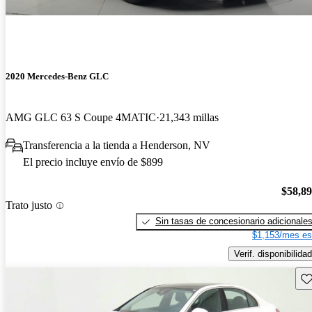
2020 Mercedes-Benz GLC
AMG GLC 63 S Coupe 4MATIC
21,343 millas
Transferencia a la tienda a Henderson, NV
El precio incluye envío de $899
$58,8
Trato justo
Sin tasas de concesionario adicionale
$1,153/mes es
Verif. disponibilidad
Gu