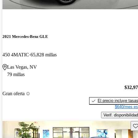
2021 Mercedes-Benz GLE
450 4MATIC
65,828 millas
Las Vegas, NV
79 millas
$32,9
Gran oferta
El precio incluye tasa
$640/mes es
Verif. disponibilidad
Gu