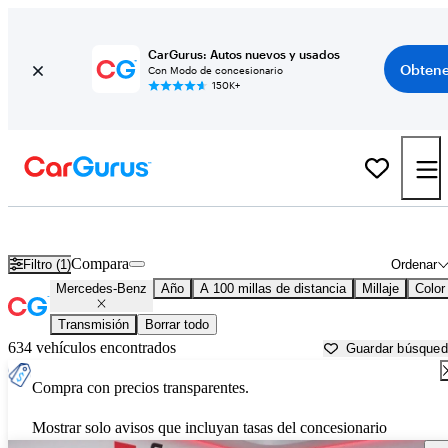
CarGurus: Autos nuevos y usados
Obtene
Con Modo de concesionario
150K+
Autos Mercedes-Benz usados en venta cerca de
Bullhead City, AZ
Compara
Filtro (1)
Ordenar
Mercedes-Benz
Año
A 100 millas de distancia
Millaje
Color
Transmisión
Borrar todo
634 vehículos encontrados
Guardar búsque
Compra con precios transparentes.
Mostrar solo avisos que incluyan tasas del concesionario