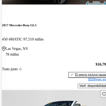
2017 Mercedes-Benz GLS
450 4MATIC
97,519 millas
Las Vegas, NV
78 millas
$16,7
Trato justo
El precio incluye tasa
$329/mes es
Verif. disponibilidad
Gu