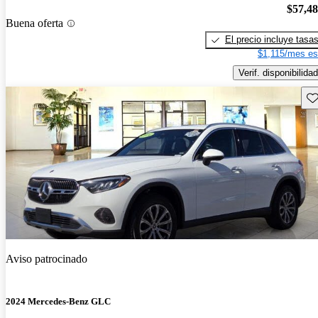
$57,4
Buena oferta
El precio incluye tasa
$1,115/mes es
Verif. disponibilidad
Gu
Aviso patrocinado
2024 Mercedes-Benz GLC