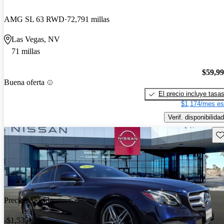
AMG SL 63 RWD
72,791 millas
Las Vegas, NV
71 millas
$59,9
Buena oferta
El precio incluye tasa
$1,174/mes es
Verif. disponibilidad
Gu
Precio reducido
-$1,535