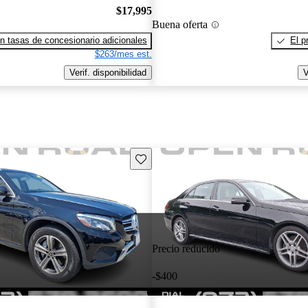
$17,995
Buena oferta
n tasas de concesionario adicionales
El p
$263/mes est.
Verif. disponibilidad
V
Guarda este Aviso
Precio reducido
-$400