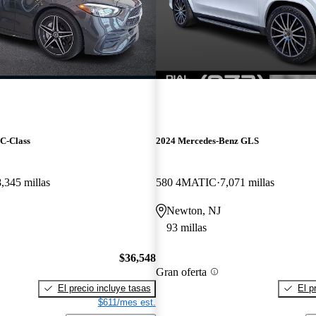
C-Class
2024 Mercedes-Benz GLS
,345 millas
580 4MATIC
7,071 millas
Newton, NJ
93 millas
$36,548
Gran oferta
El precio incluye tasas
El p
$611/mes est.