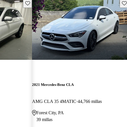
Guarda este Aviso
Gu
2021 Mercedes-Benz CLA
AMG CLA 35 4MATIC
44,766 millas
Forest City, PA
39 millas