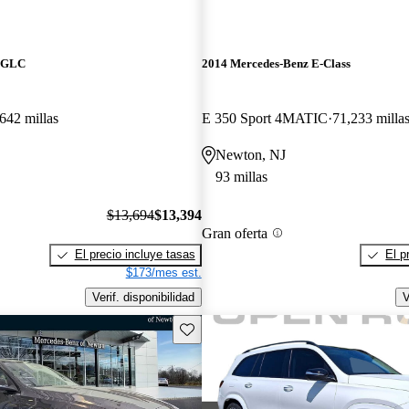
z GLC
2014 Mercedes-Benz E-Class
642 millas
E 350 Sport 4MATIC
71,233 milla
Newton, NJ
93 millas
$13,694
$13,394
Gran oferta
El precio incluye tasas
El p
$173/mes est.
Verif. disponibilidad
V
Guarda este Aviso