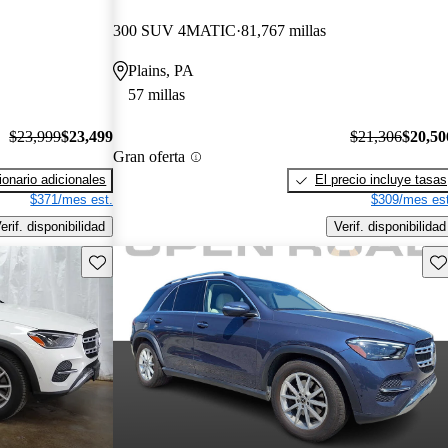
300 SUV 4MATIC
81,767 millas
Plains, PA
57 millas
$23,999
$23,499
$21,306
$20,50
Gran oferta
onario adicionales
El precio incluye tasas
$371/mes est.
$309/mes est
erif. disponibilidad
Verif. disponibilidad
Guarda este Aviso
Gu