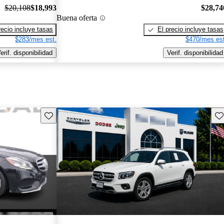
$20,108
$18,993
$28,74
Buena oferta
recio incluye tasas
El precio incluye tasas
$283/mes est.
$470/mes est
erif. disponibilidad
Verif. disponibilidad
Guarda este Aviso
Gu