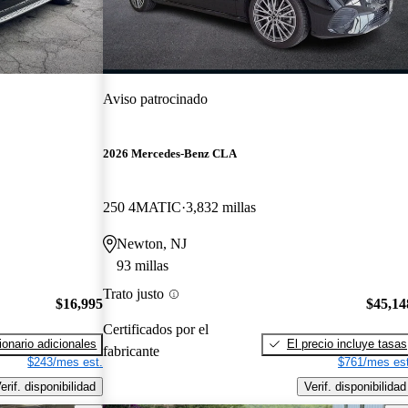
Aviso patrocinado
2026 Mercedes-Benz CLA
250 4MATIC
3,832 millas
Newton, NJ
93 millas
Trato justo
$16,995
$45,14
Certificados por el
onario adicionales
El precio incluye tasas
fabricante
$243/mes est.
$761/mes est
erif. disponibilidad
Verif. disponibilidad