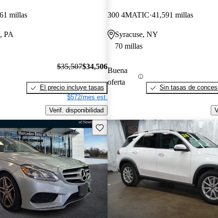
61 millas
300 4MATIC
41,591 millas
, PA
Syracuse, NY
70 millas
$35,507
$34,506
Buena
oferta
El precio incluye tasas
Sin tasas de concesi
$572/mes est.
Verif. disponibilidad
V
Guarda este Aviso