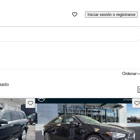
Iniciar sesión o registrarse
Ordenar
nario
Guarda este Aviso
Gu