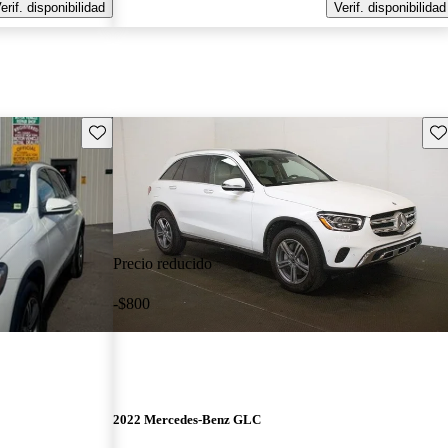
erif. disponibilidad
Verif. disponibilidad
Guarda este Aviso
Gu
Precio reducido
-$800
2022 Mercedes-Benz GLC