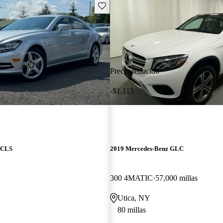
Guarda este Aviso
Precio reducido
-$1,115
 CLS
2019 Mercedes-Benz GLC
300 4MATIC
57,000 millas
Utica, NY
80 millas