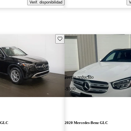
Verif. disponibilidad
V
Guarda este Aviso
Precio reducido
-$500
z GLC
2020 Mercedes-Benz GLC