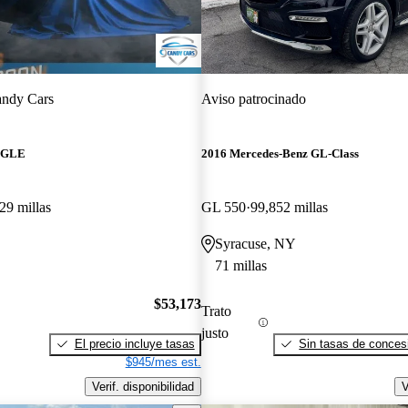
ndy Cars
Aviso patrocinado
z GLE
2016 Mercedes-Benz GL-Class
29 millas
GL 550
99,852 millas
Syracuse, NY
71 millas
$53,173
Trato
justo
El precio incluye tasas
Sin tasas de concesi
$945/mes est.
Verif. disponibilidad
V