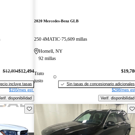
2020 Mercedes-Benz GLB
s
250 4MATIC
75,609 millas
Hornell, NY
92 millas
$12,894
$12,494
$19,78
Trato
justo
recio incluye tasas
Sin tasas de concesionario adicionales
$155/mes est.
$298/mes est
erif. disponibilidad
Verif. disponibilidad
Guarda este Aviso
Gu