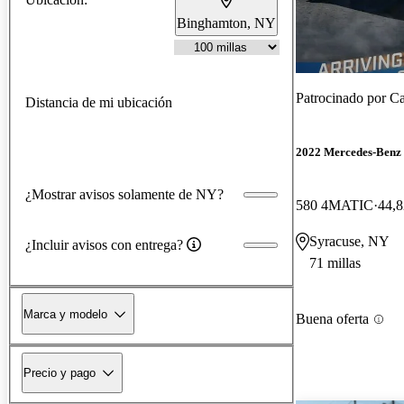
Binghamton, NY
Patrocinado por
Ca
Distancia de mi ubicación
2022 Mercedes-Ben
¿Mostrar avisos solamente de NY?
580 4MATIC
44,8
Syracuse, NY
¿Incluir avisos con entrega?
71 millas
Marca y modelo
Buena oferta
Precio y pago