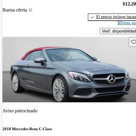
$12,2
Buena oferta
El precio incluye tasa
$0/mes es
Verif. disponibilidad
Gu
Aviso patrocinado
2018 Mercedes-Benz C-Class