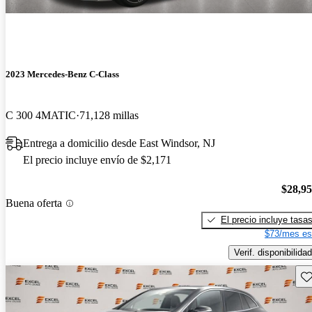
2023 Mercedes-Benz C-Class
C 300 4MATIC
71,128 millas
Entrega a domicilio desde East Windsor, NJ
El precio incluye envío de $2,171
$28,9
Buena oferta
El precio incluye tasa
$73/mes es
Verif. disponibilidad
Gu