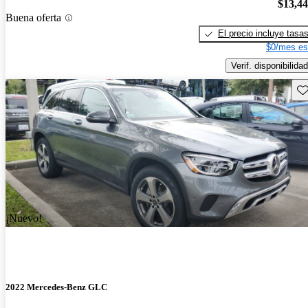
$13,4
Buena oferta
El precio incluye tasa
$0/mes es
Verif. disponibilidad
Gu
¡Nuevo!
2022 Mercedes-Benz GLC