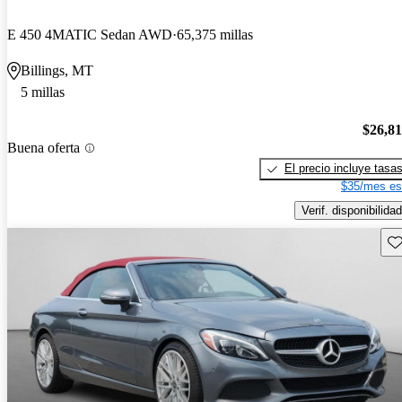
E 450 4MATIC Sedan AWD
65,375 millas
Billings, MT
5 millas
$26,8
Buena oferta
El precio incluye tasa
$35/mes es
Verif. disponibilidad
Gu