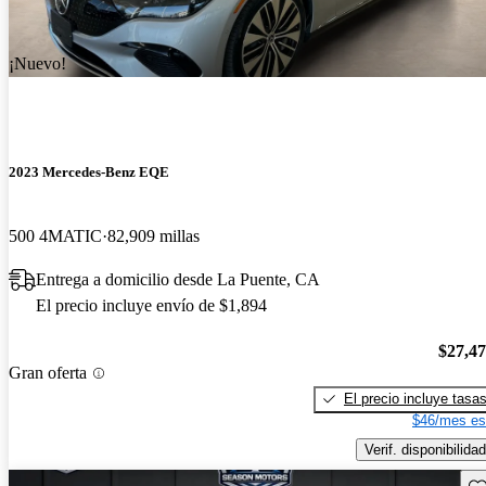
¡Nuevo!
2023 Mercedes-Benz EQE
500 4MATIC
82,909 millas
Entrega a domicilio desde La Puente, CA
El precio incluye envío de $1,894
$27,4
Gran oferta
El precio incluye tasa
$46/mes es
Verif. disponibilidad
Gu