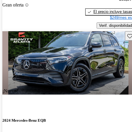
Gran oferta
El precio incluye tasa
$249/mes es
Verif. disponibilidad
Gu
¡Nuevo!
2024 Mercedes-Benz EQB