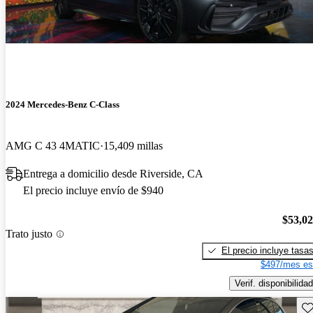
2024 Mercedes-Benz C-Class
AMG C 43 4MATIC
15,409 millas
Entrega a domicilio desde Riverside, CA
El precio incluye envío de $940
$53,0
Trato justo
El precio incluye tasa
$497/mes es
Verif. disponibilidad
Gu