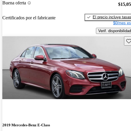
Buena oferta
$15,0
El precio incluye tasa
Certificados por el fabricante
$0/mes es
Verif. disponibilidad
Gu
2019 Mercedes-Benz E-Class