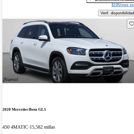
$195/mes es
Verif. disponibilidad
Gu
¡Nuevo!
2020 Mercedes-Benz GLS
450 4MATIC
15,582 millas