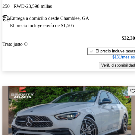
250+ RWD
23,598 millas
Entrega a domicilio desde Chamblee, GA
El precio incluye envío de $1,505
$32,3
Trato justo
El precio incluye tasa
$131/mes es
Verif. disponibilidad
Gu