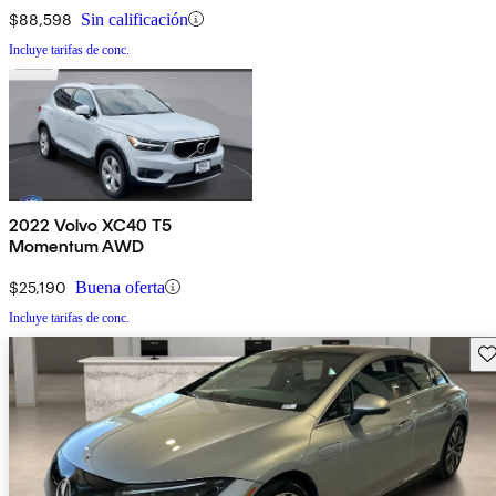
$88,598
Sin calificación
Incluye tarifas de conc.
2022 Volvo XC40 T5
Momentum AWD
$25,190
Buena oferta
Incluye tarifas de conc.
Gu