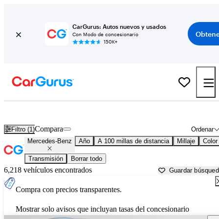
CarGurus: Autos nuevos y usados
Obtene
Con Modo de concesionario
150K+
Autos Mercedes-Benz usados en venta cerca de
Billings, MT
Compara
Filtro (1)
Ordenar
Mercedes-Benz
Año
A 100 millas de distancia
Millaje
Color
Transmisión
Borrar todo
6,218 vehículos encontrados
Guardar búsque
Compra con precios transparentes.
Mostrar solo avisos que incluyan tasas del concesionario