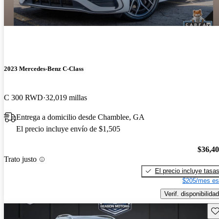
2023 Mercedes-Benz C-Class
C 300 RWD
32,019 millas
Entrega a domicilio desde Chamblee, GA
El precio incluye envío de $1,505
$36,4
Trato justo
El precio incluye tasa
$205/mes es
Verif. disponibilidad
Gu