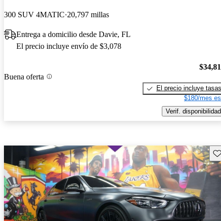
300 SUV 4MATIC
20,797 millas
Entrega a domicilio desde Davie, FL
El precio incluye envío de $3,078
$34,8
Buena oferta
El precio incluye tasa
$180/mes es
Verif. disponibilidad
Gu