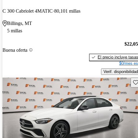
C 300 Cabriolet 4MATIC
80,101 millas
Billings, MT
5 millas
$22,0
Buena oferta
El precio incluye tasa
$0/mes es
Verif. disponibilidad
Gu