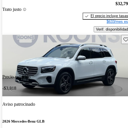
$32,7
Trato justo
El precio incluye tasa
$633/mes es
Verif. disponibilidad
Gu
Precio reducido
-$3,818
Aviso patrocinado
2026 Mercedes-Benz GLB