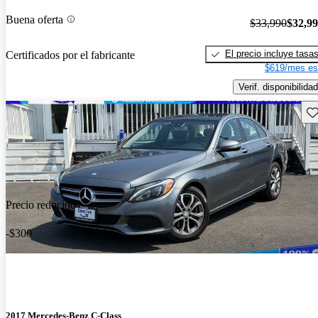
Buena oferta
$33,990
$32,9
El precio incluye tasa
Certificados por el fabricante
$619/mes es
Verif. disponibilidad
Gu
Precio reducido
-$300
2017 Mercedes-Benz C-Class