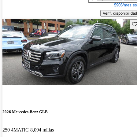
$906/mes es
Verif. disponibilidad
Gu
2026 Mercedes-Benz GLB
250 4MATIC
8,094 millas