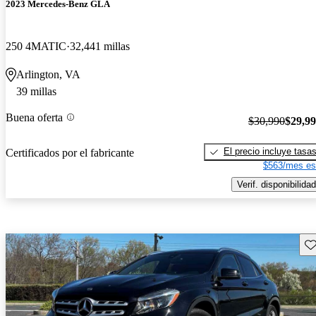
2023 Mercedes-Benz GLA
250 4MATIC
32,441 millas
Arlington, VA
39 millas
Buena oferta
$30,990
$29,9
El precio incluye tasa
Certificados por el fabricante
$563/mes es
Verif. disponibilidad
Gu