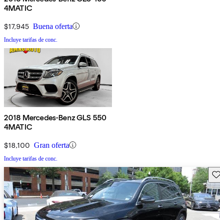
4MATIC
$17,945
Buena oferta
Incluye tarifas de conc.
2018 Mercedes-Benz GLS 550
4MATIC
$18,100
Gran oferta
Incluye tarifas de conc.
Gu