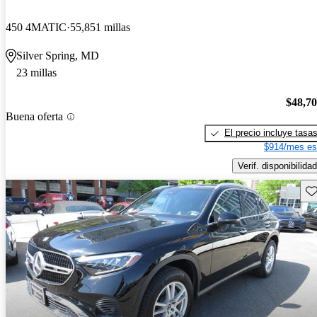
450 4MATIC
55,851 millas
Silver Spring, MD
23 millas
$48,7
Buena oferta
El precio incluye tasa
$914/mes es
Verif. disponibilidad
Gu