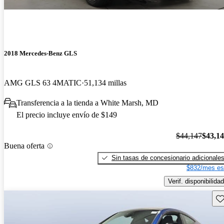
2018 Mercedes-Benz GLS
AMG GLS 63 4MATIC
51,134 millas
Transferencia a la tienda a White Marsh, MD
El precio incluye envío de $149
$44,147
$43,1
Buena oferta
Sin tasas de concesionario adicionale
$832/mes es
Verif. disponibilidad
Gu