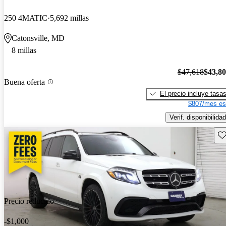
250 4MATIC
5,692 millas
Catonsville, MD
8 millas
$47,618
$43,8
Buena oferta
El precio incluye tasa
$807/mes es
Verif. disponibilidad
Gu
Precio reducido
-$1,000