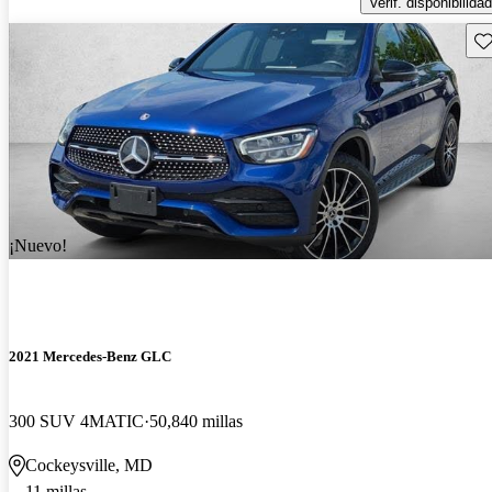
Verif. disponibilidad
Gu
¡Nuevo!
2021 Mercedes-Benz GLC
300 SUV 4MATIC
50,840 millas
Cockeysville, MD
11 millas