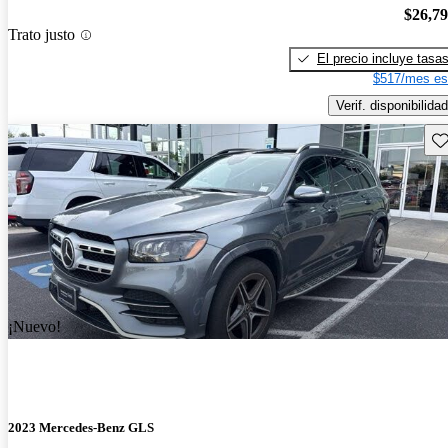
$26,7
Trato justo
El precio incluye tasa
$517/mes es
Verif. disponibilidad
Gu
¡Nuevo!
2023 Mercedes-Benz GLS