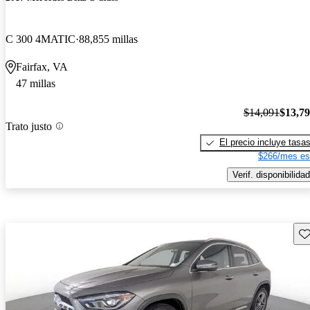
C 300 4MATIC
88,855 millas
Fairfax, VA
47 millas
$14,091
$13,7
Trato justo
El precio incluye tasa
$266/mes es
Verif. disponibilidad
Gu