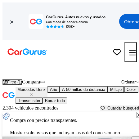
CarGurus: Autos nuevos y usados
Obtene
Con Modo de concesionario
150K+
Autos Mercedes-Benz usados en venta cerca de
Baltimore, MD
Compara
Filtro (1)
Ordenar
Mercedes-Benz
Año
A 50 millas de distancia
Millaje
Color
Transmisión
Borrar todo
2,304 vehículos encontrados
Guardar búsque
Compra con precios transparentes.
Mostrar solo avisos que incluyan tasas del concesionario