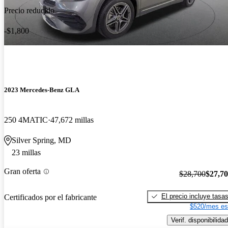
Precio reducido
-$1,800
2023 Mercedes-Benz GLA
250 4MATIC
47,672 millas
Silver Spring, MD
23 millas
Gran oferta
$28,700
$27,7
El precio incluye tasa
Certificados por el fabricante
$520/mes es
Verif. disponibilidad