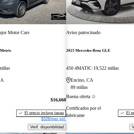
jor Motor Cars
Aviso patrocinado
Metris
2025 Mercedes-Benz GLE
millas
450 4MATIC
19,522 millas
CA
Encino, CA
89 millas
Buena oferta
$16,660
Certificados por el
El precio incluye tasas
El p
fabricante
$328/mes est.
Verif. disponibilidad
V