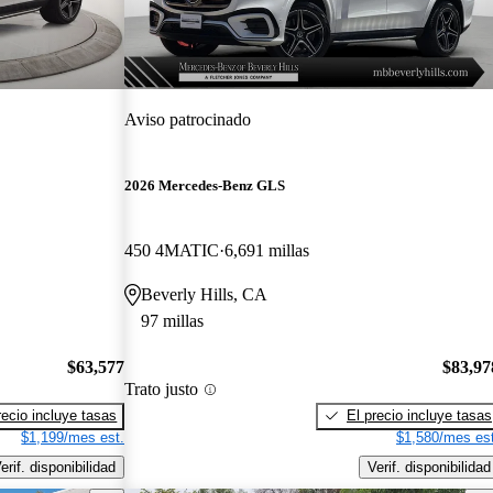
Aviso patrocinado
2026 Mercedes-Benz GLS
450 4MATIC
6,691 millas
Beverly Hills, CA
97 millas
$63,577
$83,97
Trato justo
recio incluye tasas
El precio incluye tasas
$1,199/mes est.
$1,580/mes est
erif. disponibilidad
Verif. disponibilidad