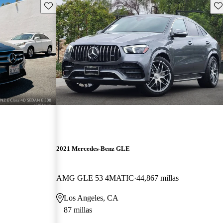
Guarda este Aviso
Gu
2021 Mercedes-Benz GLE
AMG GLE 53 4MATIC
44,867 millas
Los Angeles, CA
87 millas