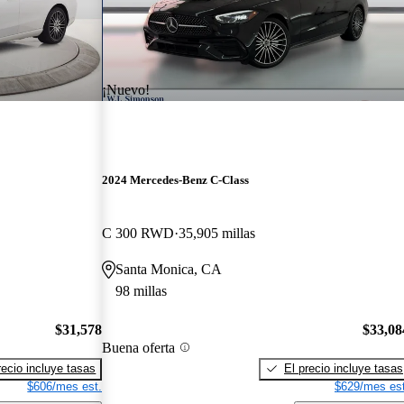
¡Nuevo!
2024 Mercedes-Benz C-Class
C 300 RWD
35,905 millas
Santa Monica, CA
98 millas
$31,578
$33,08
Buena oferta
recio incluye tasas
El precio incluye tasas
$606/mes est.
$629/mes est