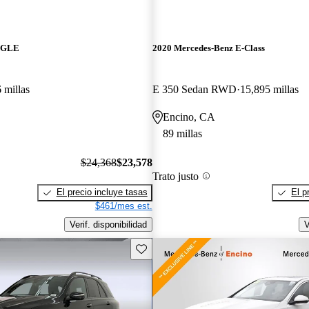
z GLE
2020 Mercedes-Benz E-Class
 millas
E 350 Sedan RWD
15,895 millas
Encino, CA
89 millas
$24,368
$23,578
Trato justo
El precio incluye tasas
El p
$461/mes est.
Verif. disponibilidad
V
Guarda este Aviso