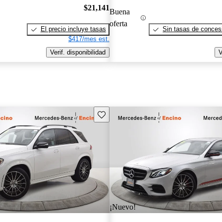
$21,141
Buena
oferta
El precio incluye tasas
Sin tasas de concesi
$417/mes est.
Verif. disponibilidad
V
Guarda este Aviso
¡Nuevo!