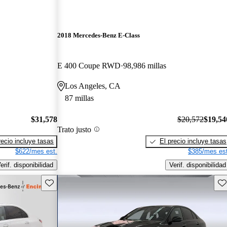
2018 Mercedes-Benz E-Class
E 400 Coupe RWD
98,986 millas
Los Angeles, CA
87 millas
$31,578
$20,572
$19,54
Trato justo
recio incluye tasas
El precio incluye tasas
$622/mes est.
$385/mes est
erif. disponibilidad
Verif. disponibilidad
Guarda este Aviso
Gu