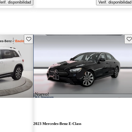
erif. disponibilidad
Verif. disponibilidad
Guarda este Aviso
Gu
¡Nuevo!
2023 Mercedes-Benz E-Class