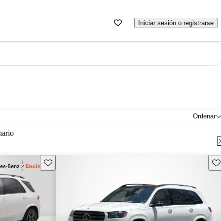
Iniciar sesión o registrarse
Ordenar
nario
Guarda este Aviso
Gu