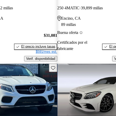
2 millas
250 4MATIC
39,899 millas
CA
Encino, CA
89 millas
Buena oferta
$31,081
Certificados por el
El precio incluye tasas
El p
fabricante
$591/mes est.
Verif. disponibilidad
V
Guarda este Aviso