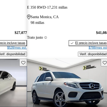
E 350 RWD
17,231 millas
Santa Monica, CA
98 millas
$27,077
$41,08
Trato justo
recio incluye tasas
El precio incluye tasas
$528/mes est.
$788/mes est
erif. disponibilidad
Verif. disponibilidad
Guarda este Aviso
Gu