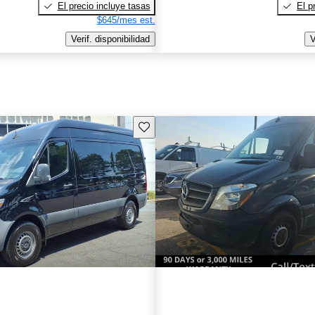
El precio incluye tasas
El p
$645/mes est.
Verif. disponibilidad
V
Guarda este Aviso