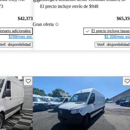
73
El precio incluye envío de $948
$42,373
$65,35
Gran oferta
onario adicionales
El precio incluye tasas
$789/mes est.
$1,204/mes est
erif. disponibilidad
Verif. disponibilidad
Guarda este Aviso
Gu