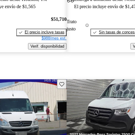
uye envío de $1,565
El precio incluye envío de $1,4
$51,710
Trato
justo
El precio incluye tasas
Sin tasas de concesi
$988/mes est.
Verif. disponibilidad
V
Guarda este Aviso