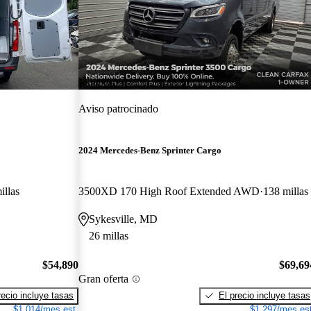
¡Nuevo!
Aviso patrocinado
2024 Mercedes-Benz Sprinter Cargo
illas
3500XD 170 High Roof Extended AWD
138 millas
Sykesville, MD
26 millas
$54,890
$69,69
Gran oferta
recio incluye tasas
El precio incluye tasas
$1,014/mes est.
$1,297/mes est