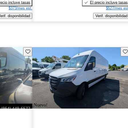
recio incluye tasas
El precio incluye tasas
$373/mes est.
$527/mes est
erif. disponibilidad
Verif. disponibilidad
Guarda este Aviso
Gu
¡Nuevo!