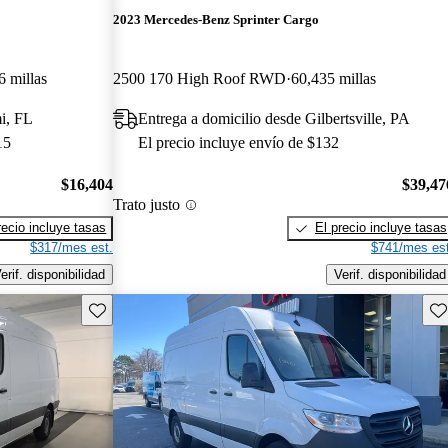
2023 Mercedes-Benz Sprinter Cargo
6 millas
2500 170 High Roof RWD
60,435 millas
i, FL
Entrega a domicilio desde Gilbertsville, PA
15
El precio incluye envío de $132
$16,404
$39,47
Trato justo
recio incluye tasas
El precio incluye tasas
$317/mes est.
$741/mes est
erif. disponibilidad
Verif. disponibilidad
Guarda este Aviso
Gu