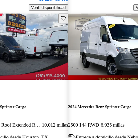
Verif. disponibilidad
V
Guarda este Aviso
Sprinter Cargo
2024 Mercedes-Benz Sprinter Cargo
4500 170 V6 High Roof Extended RWD
10,012 millas
2500 144 RWD
6,935 millas
cilio desde Houston, TX
Entrega a domicilio desde Nebr