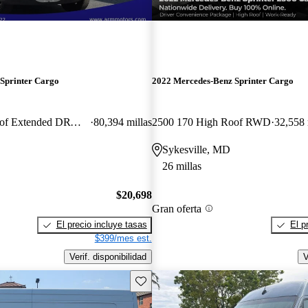
Sprinter Cargo
2022 Mercedes-Benz Sprinter Cargo
3500 170 High Roof Extended DRW RWD
80,394 millas
2500 170 High Roof RWD
32,558 
Sykesville, MD
26 millas
$20,698
Gran oferta
El precio incluye tasas
El p
$399/mes est.
Verif. disponibilidad
V
Guarda este Aviso