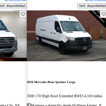
erif. disponibilidad
Verif. disponibilidad
Guarda este Aviso
Gu
2026 Mercedes-Benz Sprinter Cargo
3500 170 High Roof Extended RWD
4,310 millas
aska City, NE
Entrega a domicilio desde Hoffman Estates, IL