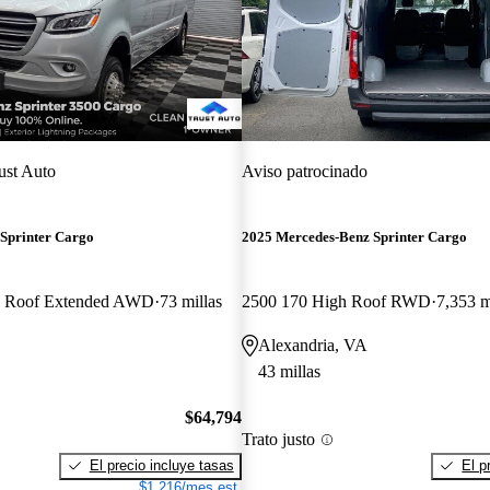
ust Auto
Aviso patrocinado
Sprinter Cargo
2025 Mercedes-Benz Sprinter Cargo
 Roof Extended AWD
73 millas
2500 170 High Roof RWD
7,353 m
Alexandria, VA
43 millas
$64,794
Trato justo
El precio incluye tasas
El p
$1,216/mes est.