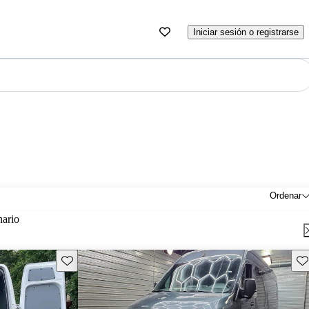
Iniciar sesión o registrarse
Ordenar
nario
Guarda este Aviso
Gu