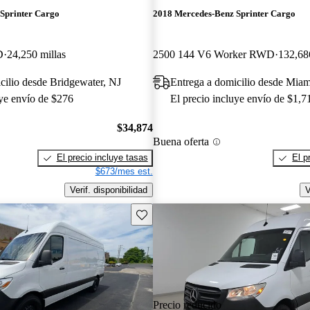
Sprinter Cargo
2018 Mercedes-Benz Sprinter Cargo
D
24,250 millas
2500 144 V6 Worker RWD
132,68
cilio desde Bridgewater, NJ
Entrega a domicilio desde Miam
uye envío de $276
El precio incluye envío de $1,7
$34,874
Buena oferta
El precio incluye tasas
El p
$673/mes est.
Verif. disponibilidad
V
Guarda este Aviso
Precio reducido