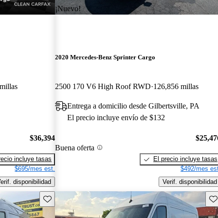
¡Nuevo!
2020 Mercedes-Benz Sprinter Cargo
millas
2500 170 V6 High Roof RWD
126,856 millas
Entrega a domicilio desde Gilbertsville, PA
El precio incluye envío de $132
$36,394
$25,47
Buena oferta
recio incluye tasas
El precio incluye tasas
$695/mes est.
$492/mes est
erif. disponibilidad
Verif. disponibilidad
Guarda este Aviso
Gu