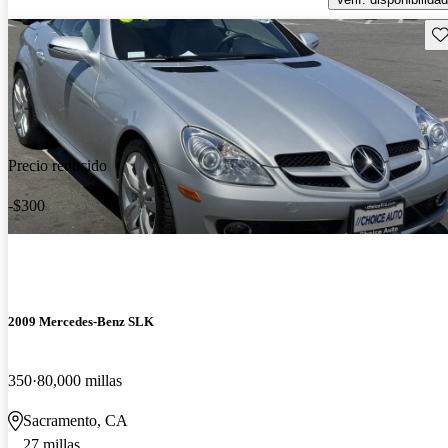
Gu
Precio reducido
-$300
2009 Mercedes-Benz SLK
350
80,000 millas
Sacramento, CA
27 millas