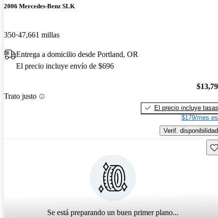
2006 Mercedes-Benz SLK
350
47,661 millas
Entrega a domicilio desde Portland, OR
El precio incluye envío de $696
$13,7
Trato justo
El precio incluye tasa
$179/mes es
Verif. disponibilidad
Gu
Se está preparando un buen primer plano...