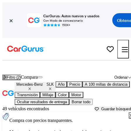
CarGurus: Autos nuevos y usados
Obtene
Con Modo de concesionario
150K+
Mercedes-Benz SLK usados en venta cerca de
Auburn, CA
Compara
Filtro (2)
Ordenar
Mercedes-Benz
SLK
Año
Precio
A 100 millas de distancia
Transmisión
Millaje
Color
Motor
Ocultar resultados de entrega
Borrar todo
49 vehículos encontrados
Guardar búsque
Compra con precios transparentes.