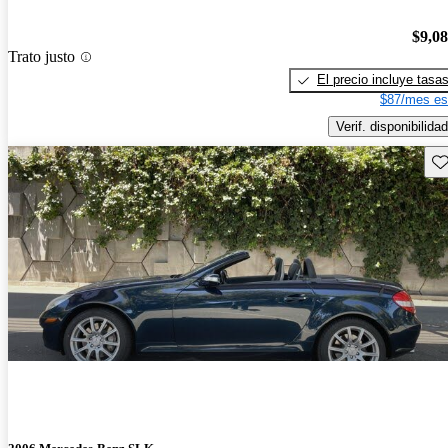
$9,0
Trato justo
El precio incluye tasa
$87/mes es
Verif. disponibilidad
Gu