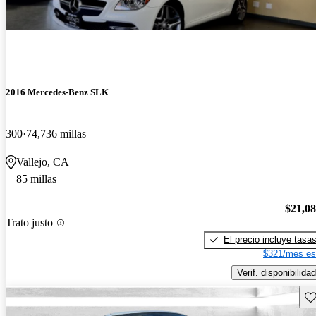
2016 Mercedes-Benz SLK
300
74,736 millas
Vallejo, CA
85 millas
$21,0
Trato justo
El precio incluye tasa
$321/mes es
Verif. disponibilidad
Gu