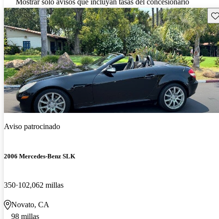
Mostrar solo avisos que incluyan tasas del concesionario
Gu
Aviso patrocinado
2006 Mercedes-Benz SLK
350
102,062 millas
Novato, CA
98 millas