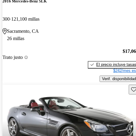
2016 Mercedes-Benz SLK
300
121,100 millas
Sacramento, CA
26 millas
$17,0
Trato justo
El precio incluye tasa
$242/mes es
Verif. disponibilidad
Gu