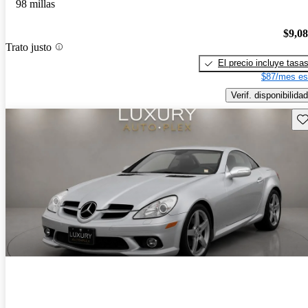
98 millas
$9,0
Trato justo
El precio incluye tasa
$87/mes es
Verif. disponibilidad
Gu