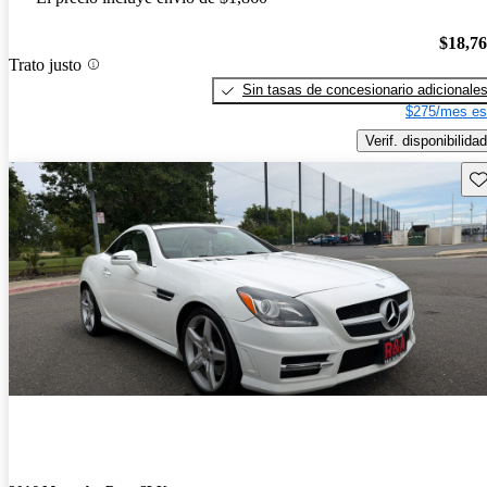
$18,7
Trato justo
Sin tasas de concesionario adicionale
$275/mes es
Verif. disponibilidad
Gu