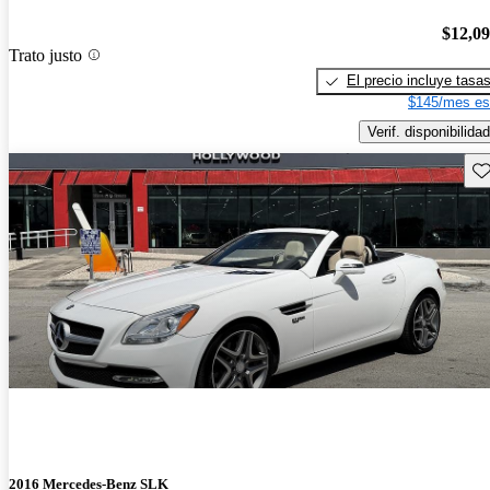
$12,0
Trato justo
El precio incluye tasa
$145/mes es
Verif. disponibilidad
Gu
2016 Mercedes-Benz SLK