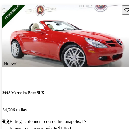
Gu
¡Nuevo!
2008 Mercedes-Benz SLK
34,206 millas
Entrega a domicilio desde Indianapolis, IN
El precio incluye envío de $1,860