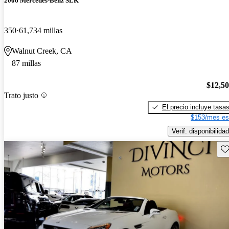
2006 Mercedes-Benz SLK
350
61,734 millas
Walnut Creek, CA
87 millas
$12,5
Trato justo
El precio incluye tasa
$153/mes es
Verif. disponibilidad
Gu