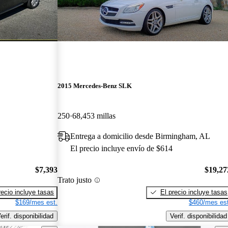
2015 Mercedes-Benz SLK
250
68,453 millas
Entrega a domicilio desde Birmingham, AL
El precio incluye envío de $614
$7,393
$19,27
Trato justo
recio incluye tasas
El precio incluye tasas
$169/mes est.
$460/mes est
erif. disponibilidad
Verif. disponibilidad