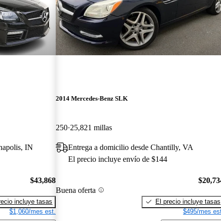
2014 Mercedes-Benz SLK
250
25,821 millas
napolis, IN
Entrega a domicilio desde Chantilly, VA
El precio incluye envío de $144
$43,868
$20,73
Buena oferta
recio incluye tasas
El precio incluye tasas
$1,060/mes est.
$495/mes est