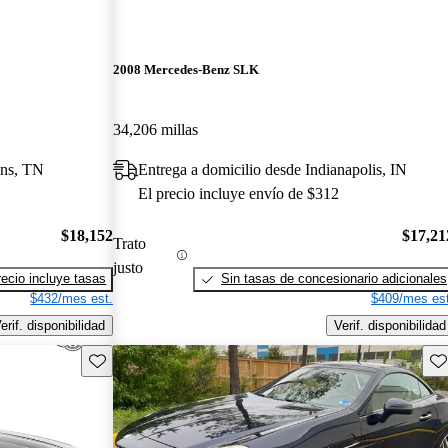
2008 Mercedes-Benz SLK
34,206 millas
ons, TN
Entrega a domicilio desde Indianapolis, IN
El precio incluye envío de $312
$18,152
$17,21
Trato
justo
recio incluye tasas
Sin tasas de concesionario adicionales
$432/mes est.
$409/mes est
erif. disponibilidad
Verif. disponibilidad
Guarda este Aviso
Gu