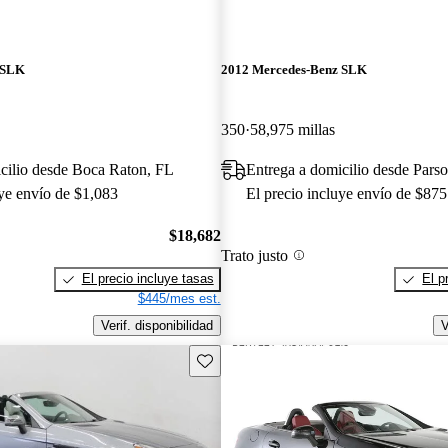
 SLK
2012 Mercedes-Benz SLK
350
58,975 millas
cilio desde Boca Raton, FL
Entrega a domicilio desde Pars
uye envío de $1,083
El precio incluye envío de $875
$18,682
Trato justo
El precio incluye tasas
El p
$445/mes est.
Verif. disponibilidad
V
Guarda este Aviso