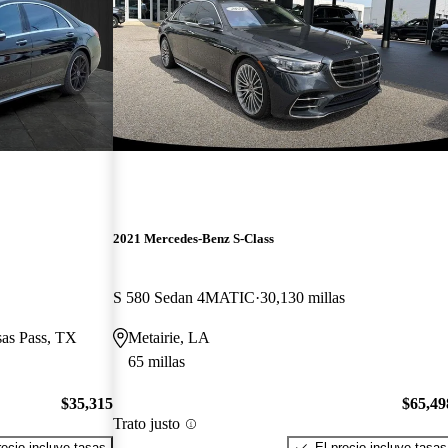
2021 Mercedes-Benz S-Class
S 580 Sedan 4MATIC
30,130 millas
sas Pass, TX
Metairie, LA
65 millas
$35,315
$65,49
Trato justo
recio incluye tasas
El precio incluye tasas