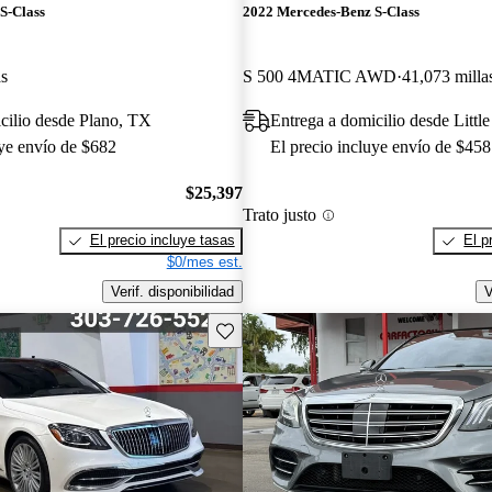
S-Class
2022 Mercedes-Benz S-Class
as
S 500 4MATIC AWD
41,073 milla
cilio desde Plano, TX
Entrega a domicilio desde Litt
uye envío de $682
El precio incluye envío de $458
$25,397
Trato justo
El precio incluye tasas
El p
$0/mes est.
Verif. disponibilidad
V
Guarda este Aviso