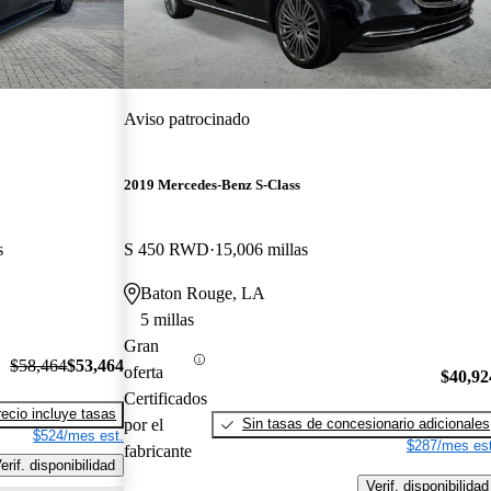
Aviso patrocinado
2019 Mercedes-Benz S-Class
s
S 450 RWD
15,006 millas
Baton Rouge, LA
5 millas
Gran
$58,464
$53,464
oferta
$40,92
Certificados
recio incluye tasas
por el
Sin tasas de concesionario adicionales
$524/mes est.
$287/mes est
fabricante
erif. disponibilidad
Verif. disponibilidad