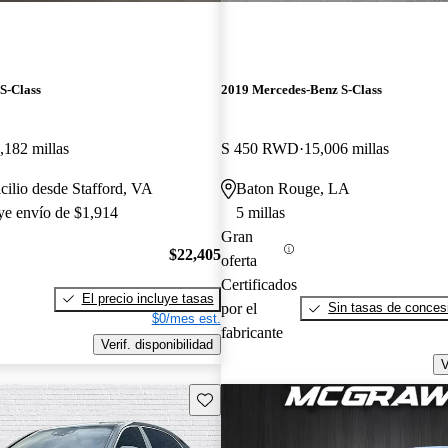
S-Class
2019 Mercedes-Benz S-Class
,182 millas
S 450 RWD
15,006 millas
cilio desde Stafford, VA
Baton Rouge, LA
uye envío de $1,914
5 millas
Gran
$22,405
oferta
Certificados
El precio incluye tasas
por el
Sin tasas de concesi
$0/mes est.
fabricante
Verif. disponibilidad
V
Guarda este Aviso