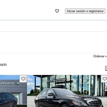
Iniciar sesión o registrarse
Ordenar
nario
Guarda este Aviso
Gu