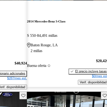
2014 Mercedes-Benz S-Class
S 550
84,491 millas
Baton Rouge, LA
2 millas
$20,42
$40,924
Buena oferta
El precio incluye tasas
onario adicionales
$0/mes est
$287/mes est.
Verif. disponibilidad
erif. disponibilidad
Guarda este Aviso
Gu