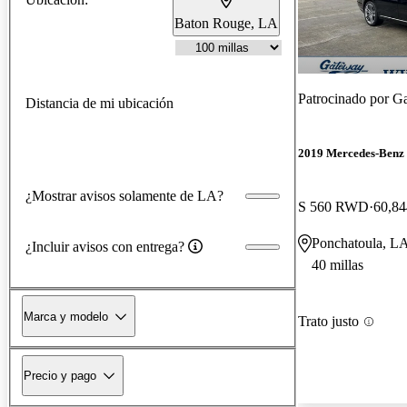
Baton Rouge, LA
Patrocinado por
Ga
Distancia de mi ubicación
2019 Mercedes-Benz 
¿Mostrar avisos solamente de LA?
S 560 RWD
60,84
Ponchatoula, L
¿Incluir avisos con entrega?
40 millas
Marca y modelo
Trato justo
Precio y pago