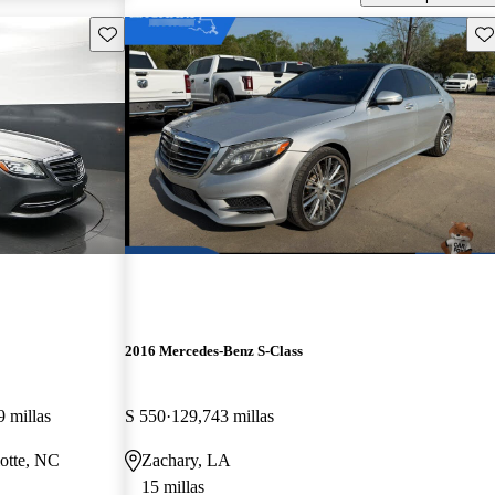
Guarda este Aviso
Gu
2016 Mercedes-Benz S-Class
 millas
S 550
129,743 millas
lotte, NC
Zachary, LA
15 millas