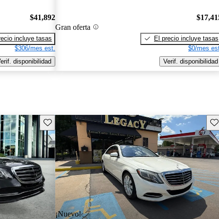
$41,892
$17,41
Gran oferta
recio incluye tasas
El precio incluye tasas
$306/mes est.
$0/mes est
erif. disponibilidad
Verif. disponibilidad
Guarda este Aviso
Gu
¡Nuevo!