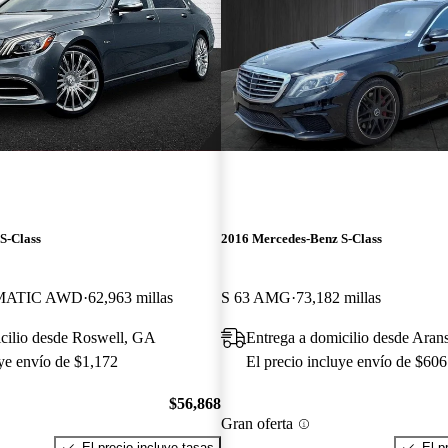
S-Class
2016 Mercedes-Benz S-Class
4MATIC AWD
62,963 millas
S 63 AMG
73,182 millas
cilio desde Roswell, GA
Entrega a domicilio desde Aran
uye envío de $1,172
El precio incluye envío de $606
$56,868
Gran oferta
El precio incluye tasas
El p