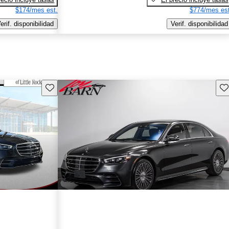
$174/mes est.
$774/mes est
erif. disponibilidad
Verif. disponibilidad
Guarda este Aviso
Gu