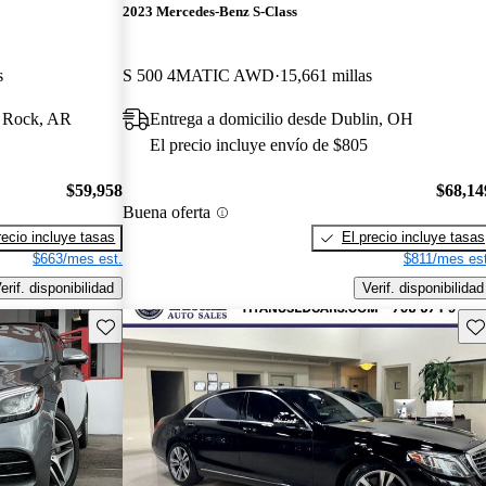
2023 Mercedes-Benz S-Class
s
S 500 4MATIC AWD
15,661 millas
le Rock, AR
Entrega a domicilio desde Dublin, OH
El precio incluye envío de $805
$59,958
$68,14
Buena oferta
recio incluye tasas
El precio incluye tasas
$663/mes est.
$811/mes est
erif. disponibilidad
Verif. disponibilidad
Guarda este Aviso
Gu