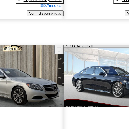
$607/mes est.
Verif. disponibilidad
V
Guarda este Aviso