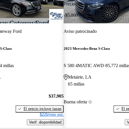
Precio reducido
-$5,000
teway Ford
Aviso patrocinado
S-Class
2023 Mercedes-Benz S-Class
4 millas
S 580 4MATIC AWD
85,772 milla
A
Metairie, LA
65 millas
$37,905
Buena oferta
El precio incluye tasas
El p
$226/mes est.
Verif. disponibilidad
V