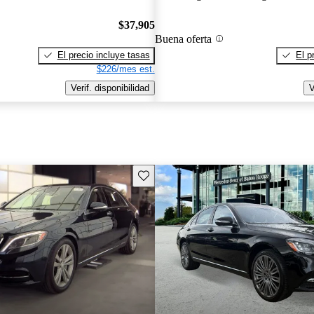
$37,905
Buena oferta
El precio incluye tasas
El p
$226/mes est.
Verif. disponibilidad
V
Guarda este Aviso