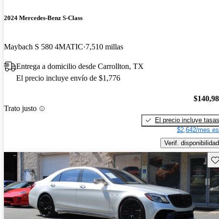
2024 Mercedes-Benz S-Class
Maybach S 580 4MATIC
7,510 millas
Entrega a domicilio desde Carrollton, TX
El precio incluye envío de $1,776
$140,9
Trato justo
El precio incluye tasa
$2,642/mes es
Verif. disponibilidad
Gu