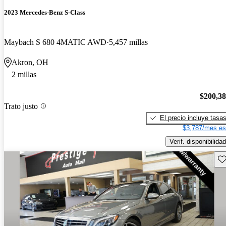
2023 Mercedes-Benz S-Class
Maybach S 680 4MATIC AWD
5,457 millas
Akron, OH
2 millas
$200,3
Trato justo
El precio incluye tasa
$3,787/mes es
Verif. disponibilidad
Gu