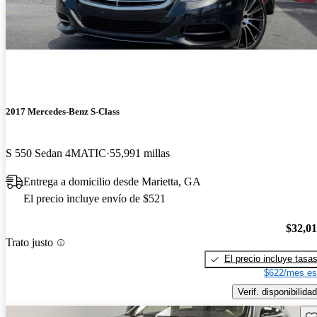
2017 Mercedes-Benz S-Class
S 550 Sedan 4MATIC
55,991 millas
Entrega a domicilio desde Marietta, GA
El precio incluye envío de $521
$32,0
Trato justo
El precio incluye tasa
$622/mes es
Verif. disponibilidad
Gu