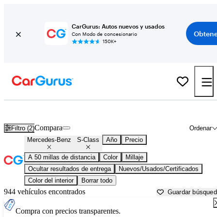
CarGurus: Autos nuevos y usados
Obtene
Con Modo de concesionario
150K+
Mercedes-Benz S-Class usados en venta cerca de
Akron, OH
Compara
Filtro (2)
Ordenar
Mercedes-Benz
S-Class
Año
Precio
A 50 millas de distancia
Color
Millaje
Ocultar resultados de entrega
Nuevos/Usados/Certificados
Color del interior
Borrar todo
944 vehículos encontrados
Guardar búsque
Compra con precios transparentes.