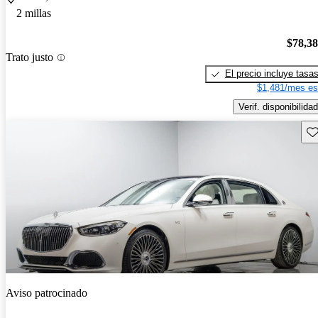
2 millas
$78,3
Trato justo
El precio incluye tasa
$1,481/mes es
Verif. disponibilidad
Gu
Aviso patrocinado