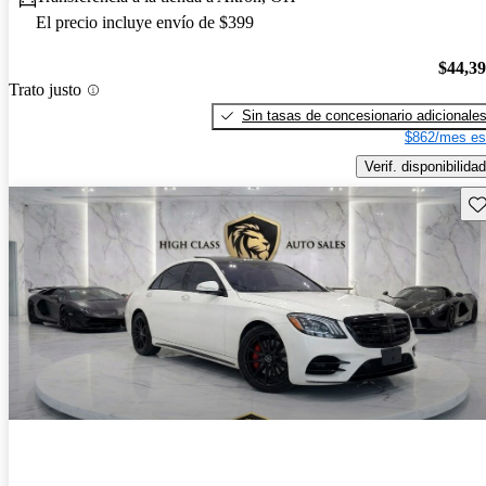
El precio incluye envío de $399
$44,3
Trato justo
Sin tasas de concesionario adicionale
$862/mes es
Verif. disponibilidad
Gu