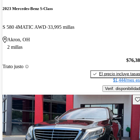
2023 Mercedes-Benz S-Class
S 580 4MATIC AWD
33,995 millas
Akron, OH
2 millas
$76,3
Trato justo
El precio incluye tasa
$1,444/mes es
Verif. disponibilidad
Gu