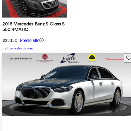
2016 Mercedes-Benz S-Class S
550 4MATIC
$23,150
Precio alto
Incluye tarifas de conc.
Gu