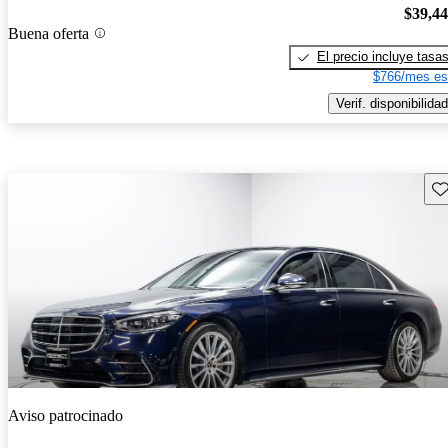
$39,4
Buena oferta
El precio incluye tasa
$766/mes es
Verif. disponibilidad
Gu
Aviso patrocinado