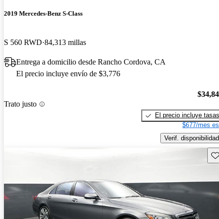
2019 Mercedes-Benz S-Class
S 560 RWD
84,313 millas
Entrega a domicilio desde Rancho Cordova, CA
El precio incluye envío de $3,776
$34,8
Trato justo
El precio incluye tasa
$677/mes es
Verif. disponibilidad
Gu