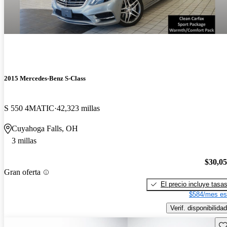
2015 Mercedes-Benz S-Class
S 550 4MATIC
42,323 millas
Cuyahoga Falls, OH
3 millas
$30,0
Gran oferta
El precio incluye tasa
$584/mes es
Verif. disponibilidad
Gu