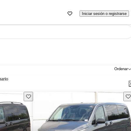
Iniciar sesión o registrarse
Ordenar
nario
Guarda este Aviso
Gu