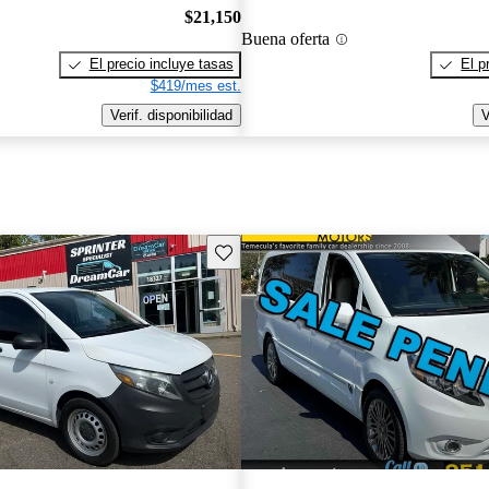
$21,150
Buena oferta
El precio incluye tasas
El p
$419/mes est.
Verif. disponibilidad
V
Guarda este Aviso