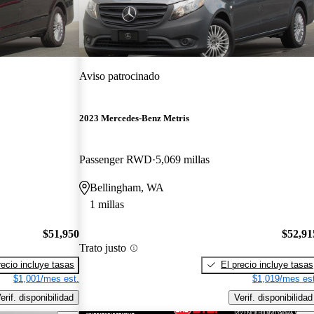
Aviso patrocinado
2023 Mercedes-Benz Metris
Passenger RWD
5,069 millas
Bellingham, WA
1 millas
$51,950
$52,91
Trato justo
recio incluye tasas
El precio incluye tasas
$1,001/mes est.
$1,019/mes est
erif. disponibilidad
Verif. disponibilidad