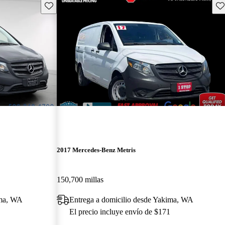
Guarda este Aviso
Gu
¡Nuevo!
2017 Mercedes-Benz Metris
150,700 millas
ima, WA
Entrega a domicilio desde Yakima, WA
El precio incluye envío de $171