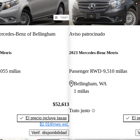
rcedes-Benz of Bellingham
Aviso patrocinado
Metris
2023 Mercedes-Benz Metris
,055 millas
Passenger RWD
9,510 millas
A
Bellingham, WA
1 millas
$52,613
Trato justo
El precio incluye tasas
El p
$1,014/mes est.
Verif. disponibilidad
V