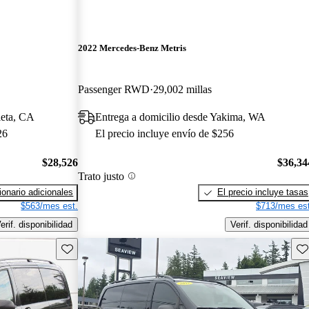
2022 Mercedes-Benz Metris
Passenger RWD
29,002 millas
ieta, CA
Entrega a domicilio desde Yakima, WA
26
El precio incluye envío de $256
$28,526
$36,34
Trato justo
onario adicionales
El precio incluye tasas
$563/mes est.
$713/mes est
erif. disponibilidad
Verif. disponibilidad
Guarda este Aviso
Gu