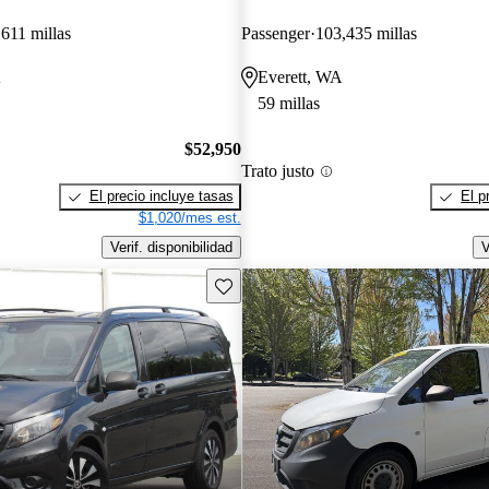
,611 millas
Passenger
103,435 millas
A
Everett, WA
59 millas
$52,950
Trato justo
El precio incluye tasas
El p
$1,020/mes est.
Verif. disponibilidad
V
Guarda este Aviso