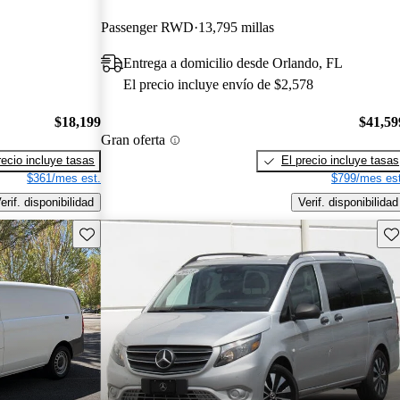
Passenger RWD
13,795 millas
Entrega a domicilio desde Orlando, FL
El precio incluye envío de $2,578
$18,199
$41,59
Gran oferta
recio incluye tasas
El precio incluye tasas
$361/mes est.
$799/mes est
erif. disponibilidad
Verif. disponibilidad
Guarda este Aviso
Gu