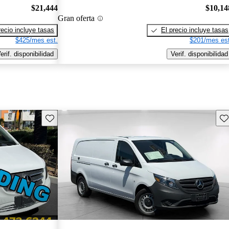
$21,444
$10,14
Gran oferta
recio incluye tasas
El precio incluye tasas
$425/mes est.
$201/mes est
erif. disponibilidad
Verif. disponibilidad
Guarda este Aviso
Gu