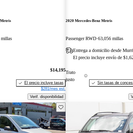
Metris
2020 Mercedes-Benz Metris
 millas
Passenger RWD
63,056 millas
Entrega a domicilio desde Murr
El precio incluye envío de $1,6
$14,195
Trato
justo
El precio incluye tasas
Sin tasas de concesi
$281/mes est.
Verif. disponibilidad
V
Guarda este Aviso