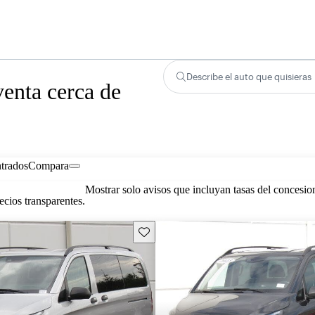
Describe el auto que quisieras
enta cerca de
trados
Compara
Mostrar solo avisos que incluyan tasas del concesio
cios transparentes.
Guarda este Aviso