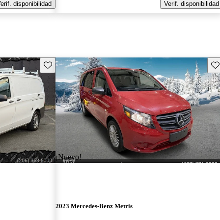
erif. disponibilidad
Verif. disponibilidad
Guarda este Aviso
Gu
¡Nuevo!
2023 Mercedes-Benz Metris