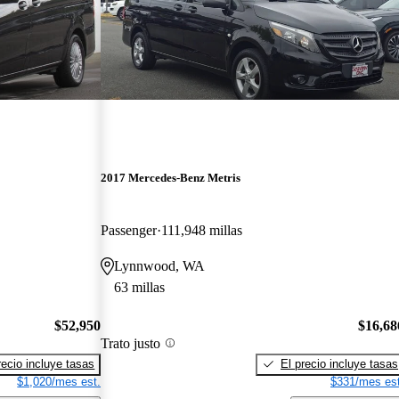
2017 Mercedes-Benz Metris
Passenger
111,948 millas
Lynnwood, WA
63 millas
$52,950
$16,68
Trato justo
recio incluye tasas
El precio incluye tasas
$1,020/mes est.
$331/mes est