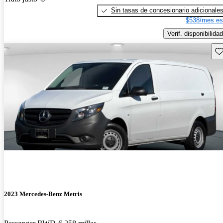
Sin tasas de concesionario adicionale
$538/mes es
Verif. disponibilidad
Gu
2023 Mercedes-Benz Metris