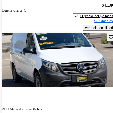
$41,3
Buena oferta
El precio incluye tasa
$786/mes es
Verif. disponibilidad
Gu
2021 Mercedes-Benz Metris