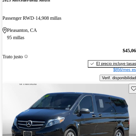
2023 Mercedes-Benz Metris
Passenger RWD
14,908 millas
Pleasanton, CA
95 millas
$45,0
Trato justo
El precio incluye tasa
$856/mes es
Verif. disponibilidad
Gu