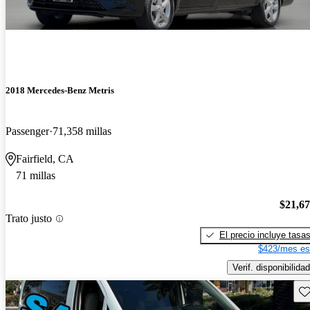
2018 Mercedes-Benz Metris
Passenger
71,358 millas
Fairfield, CA
71 millas
$21,6
Trato justo
El precio incluye tasa
$423/mes es
Verif. disponibilidad
Gu