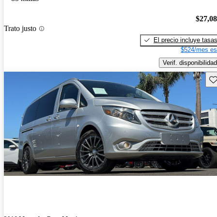
$27,0
Trato justo
El precio incluye tasa
$524/mes es
Verif. disponibilidad
Gu