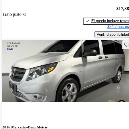
$17,8
Trato justo
El precio incluye tasa
$349/mes es
Verif. disponibilidad
Gu
2016 Mercedes-Benz Metris