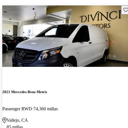
Gu
2021 Mercedes-Benz Metris
Passenger RWD
74,360 millas
Vallejo, CA
85 millas