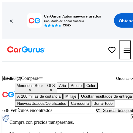
CarGurus: Autos nuevos y usados
Obtene
Con Modo de concesionario
150K+
Mercedes-Benz GLS usados en venta cerca de
Beaufort, SC
Compara
Filtro (2)
Ordenar
Mercedes-Benz
GLS
Año
Precio
Color
A 100 millas de distancia
Millaje
Ocultar resultados de entrega
Nuevos/Usados/Certificados
Carrocería
Borrar todo
638 vehículos encontrados
Guardar búsque
Compra con precios transparentes.