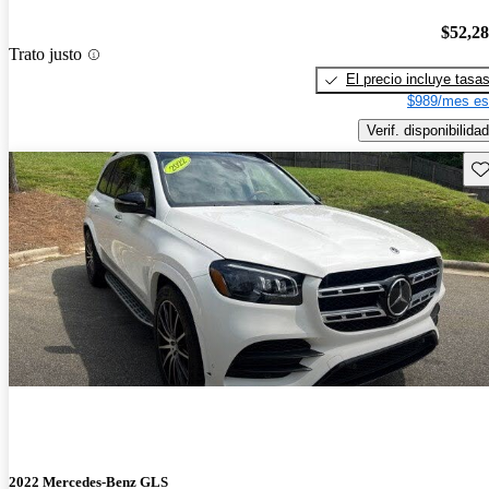
$52,2
Trato justo
El precio incluye tasa
$989/mes es
Verif. disponibilidad
Gu
2022 Mercedes-Benz GLS