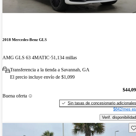
2018 Mercedes-Benz GLS
AMG GLS 63 4MATIC
51,134 millas
Transferencia a la tienda a Savannah, GA
El precio incluye envío de $1,099
$44,0
Buena oferta
Sin tasas de concesionario adicionale
$842/mes es
Verif. disponibilidad
Gu