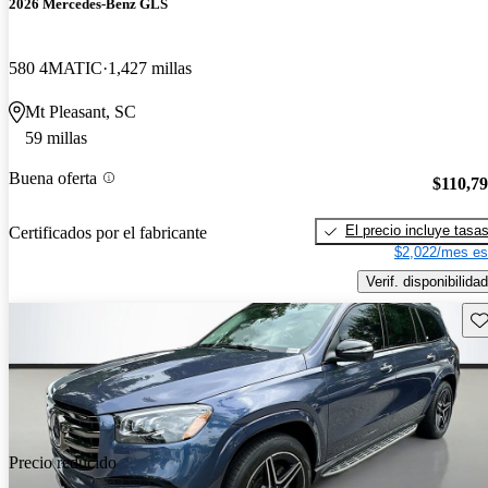
2026 Mercedes-Benz GLS
580 4MATIC
1,427 millas
Mt Pleasant, SC
59 millas
Buena oferta
$110,7
El precio incluye tasa
Certificados por el fabricante
$2,022/mes es
Verif. disponibilidad
Gu
Precio reducido