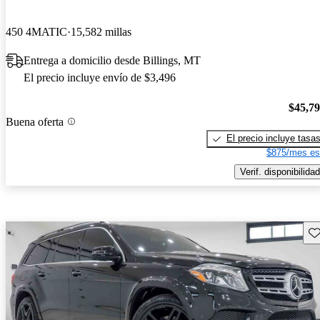
450 4MATIC
15,582 millas
Entrega a domicilio desde Billings, MT
El precio incluye envío de $3,496
$45,7
Buena oferta
El precio incluye tasa
$875/mes es
Verif. disponibilidad
Gu