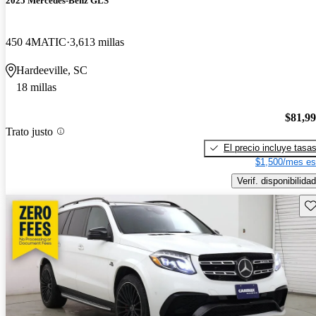
2025 Mercedes-Benz GLS
450 4MATIC
3,613 millas
Hardeeville, SC
18 millas
$81,9
Trato justo
El precio incluye tasa
$1,500/mes es
Verif. disponibilidad
Gu