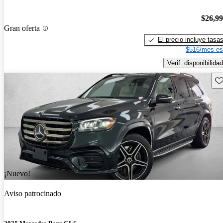
$26,9
Gran oferta
El precio incluye tasa
$516/mes es
Verif. disponibilidad
Gu
¡Nuevo!
Aviso patrocinado