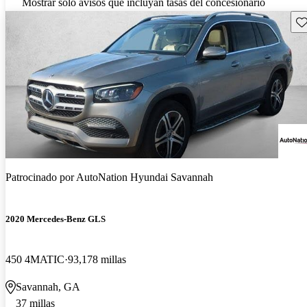
Mostrar solo avisos que incluyan tasas del concesionario
Gu
Patrocinado por
AutoNation Hyundai Savannah
2020 Mercedes-Benz GLS
450 4MATIC
93,178 millas
Savannah, GA
37 millas