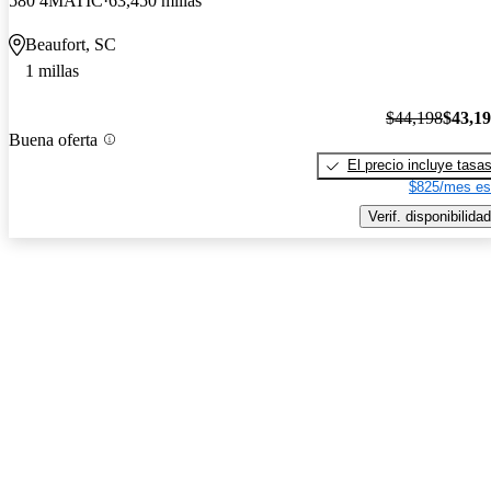
580 4MATIC
63,450 millas
Beaufort, SC
1 millas
$44,198
$43,1
Buena oferta
El precio incluye tasa
$825/mes es
Verif. disponibilidad