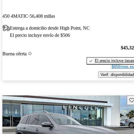
450 4MATIC
56,408 millas
Entrega a domicilio desde High Point, NC
El precio incluye envío de $506
$45,3
Buena oferta
El precio incluye tasa
$858/mes es
Verif. disponibilidad
Gu