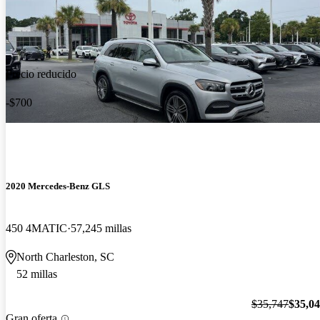
Precio reducido
-$700
2020 Mercedes-Benz GLS
450 4MATIC
57,245 millas
North Charleston, SC
52 millas
$35,747
$35,0
Gran oferta