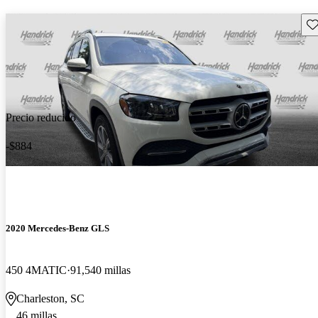
Gu
Precio reducido
-$884
2020 Mercedes-Benz GLS
450 4MATIC
91,540 millas
Charleston, SC
46 millas