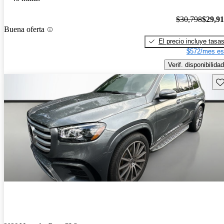
$30,798
$29,9
Buena oferta
El precio incluye tasa
$572/mes es
Verif. disponibilidad
Gu