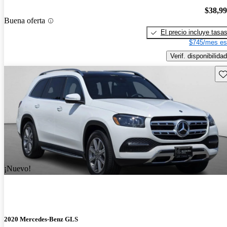
$38,9
Buena oferta
El precio incluye tasa
$745/mes es
Verif. disponibilidad
Gu
¡Nuevo!
2020 Mercedes-Benz GLS