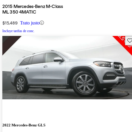
2015 Mercedes-Benz M-Class
ML 350 4MATIC
$15,489
Trato justo
Incluye tarifas de conc.
Gu
2022 Mercedes-Benz GLS