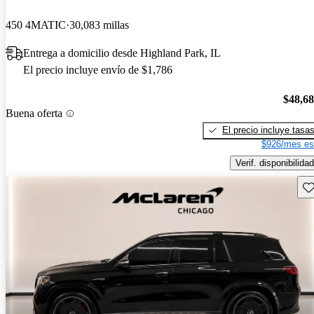
450 4MATIC
30,083 millas
Entrega a domicilio desde Highland Park, IL
El precio incluye envío de $1,786
$48,6
Buena oferta
El precio incluye tasa
$926/mes es
Verif. disponibilidad
Gu