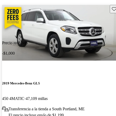
Gu
Precio reducido
-$1,000
2019 Mercedes-Benz GLS
450 4MATIC
47,109 millas
Transferencia a la tienda a South Portland, ME
El precio incluye envío de $1,199