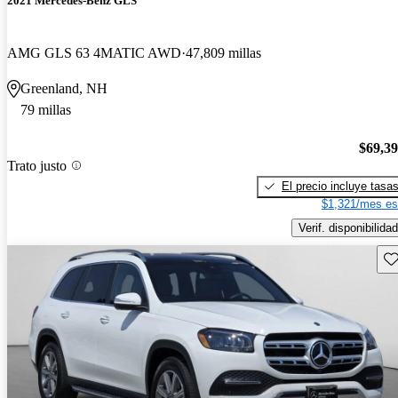
2021 Mercedes-Benz GLS
AMG GLS 63 4MATIC AWD
47,809 millas
Greenland, NH
79 millas
$69,3
Trato justo
El precio incluye tasa
$1,321/mes es
Verif. disponibilidad
Gu