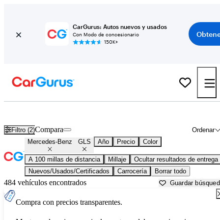
CarGurus: Autos nuevos y usados
Obtene
Con Modo de concesionario
150K+
Mercedes-Benz GLS usados en venta cerca de
Auburn, ME
Compara
Filtro (2)
Ordenar
Mercedes-Benz
GLS
Año
Precio
Color
A 100 millas de distancia
Millaje
Ocultar resultados de entrega
Nuevos/Usados/Certificados
Carrocería
Borrar todo
484 vehículos encontrados
Guardar búsque
Compra con precios transparentes.