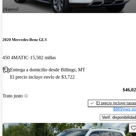
¡Nuevo!
2020 Mercedes-Benz GLS
450 4MATIC
15,582 millas
Entrega a domicilio desde Billings, MT
El precio incluye envío de $3,722
$46,0
Trato justo
El precio incluye tasa
$883/mes es
Verif. disponibilidad
Gu