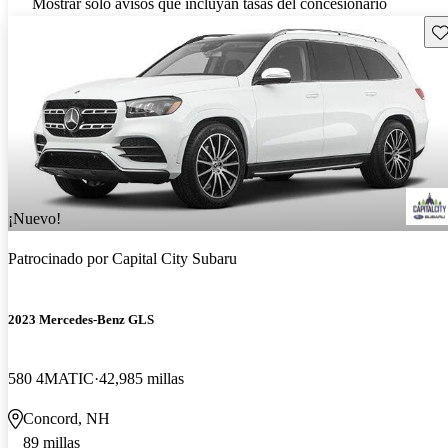
Mostrar solo avisos que incluyan tasas del concesionario
Gu
¡Nuevo!
Patrocinado por
Capital City Subaru
2023 Mercedes-Benz GLS
580 4MATIC
42,985 millas
Concord, NH
89 millas