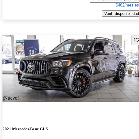
$482/mes es
Verif. disponibilidad
Gu
¡Nuevo!
2021 Mercedes-Benz GLS