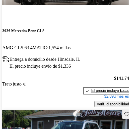
2026 Mercedes-Benz GLS
AMG GLS 63 4MATIC
1,554 millas
Entrega a domicilio desde Hinsdale, IL
El precio incluye envío de $1,336
$141,7
Trato justo
El precio incluye tasa
$2,598/mes es
Verif. disponibilidad
Gu