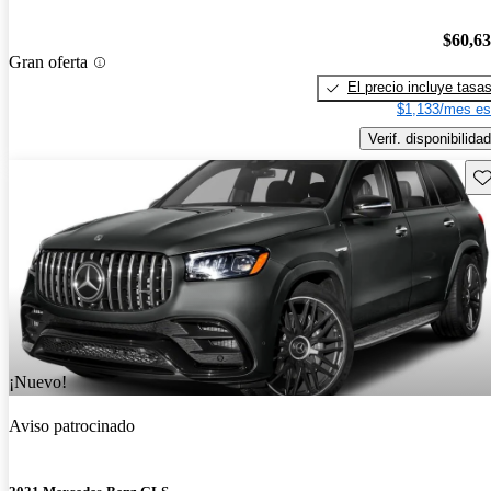
$60,6
Gran oferta
El precio incluye tasa
$1,133/mes es
Verif. disponibilidad
Gu
¡Nuevo!
Aviso patrocinado