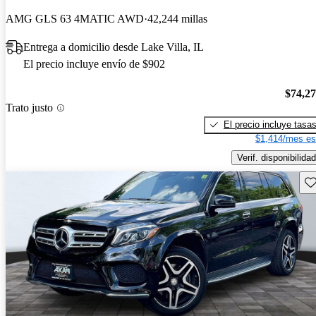
AMG GLS 63 4MATIC AWD
42,244 millas
Entrega a domicilio desde Lake Villa, IL
El precio incluye envío de $902
$74,2
Trato justo
El precio incluye tasa
$1,414/mes es
Verif. disponibilidad
Gu