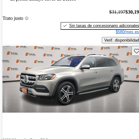
$31,197
$30,1
Trato justo
Sin tasas de concesionario adicionale
$580/mes es
Verif. disponibilidad
Gu