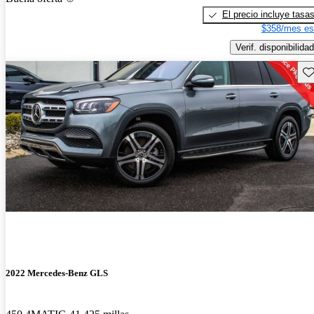
El precio incluye tasa
$358/mes es
Verif. disponibilidad
Gu
2022 Mercedes-Benz GLS