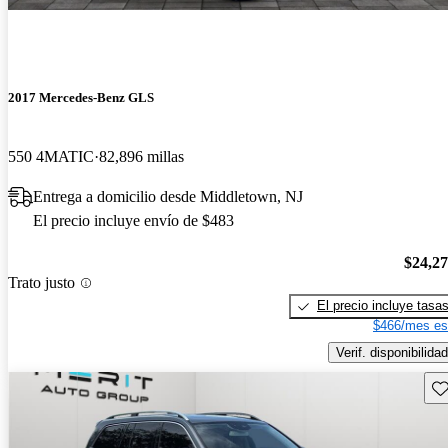
2017 Mercedes-Benz GLS
550 4MATIC
82,896 millas
Entrega a domicilio desde Middletown, NJ
El precio incluye envío de $483
$24,2
Trato justo
El precio incluye tasa
$466/mes es
Verif. disponibilidad
Gu