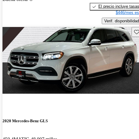
El precio incluye tasa
$446/mes es
Verif. disponibilidad
Gu
2020 Mercedes-Benz GLS