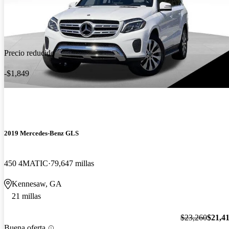
Precio reducido
-$1,849
2019 Mercedes-Benz GLS
450 4MATIC
79,647 millas
Kennesaw, GA
21 millas
$23,260
$21,4
Buena oferta