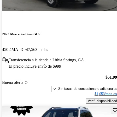
2023 Mercedes-Benz GLS
450 4MATIC
47,563 millas
Transferencia a la tienda a Lithia Springs, GA
El precio incluye envío de $999
$51,9
Buena oferta
Sin tasas de concesionario adicionale
$1,053/mes es
Verif. disponibilidad
Gu