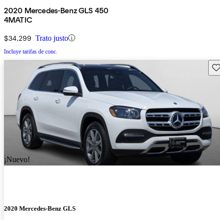
2020 Mercedes-Benz GLS 450
4MATIC
$34,299
Trato justo
Incluye tarifas de conc.
Gu
¡Nuevo!
2020 Mercedes-Benz GLS