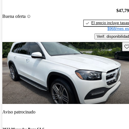
$47,7
Buena oferta
El precio incluye tasa
$968/mes es
Verif. disponibilidad
Gu
Aviso patrocinado