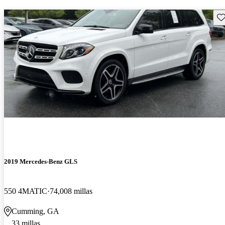
Gu
2019 Mercedes-Benz GLS
550 4MATIC
74,008 millas
Cumming, GA
33 millas