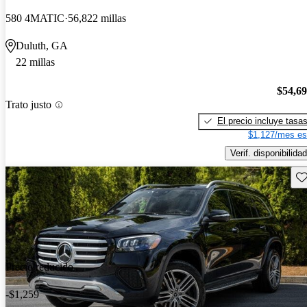
580 4MATIC
56,822 millas
Duluth, GA
22 millas
$54,6
Trato justo
El precio incluye tasa
$1,127/mes es
Verif. disponibilidad
Gu
Precio reducido
-$1,259