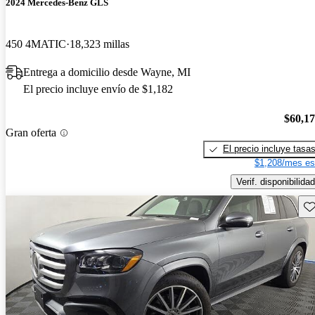
2024 Mercedes-Benz GLS
450 4MATIC
18,323 millas
Entrega a domicilio desde Wayne, MI
El precio incluye envío de $1,182
$60,1
Gran oferta
El precio incluye tasa
$1,208/mes es
Verif. disponibilidad
Gu