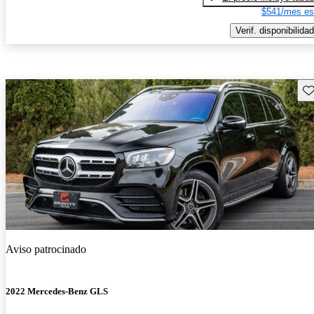
$541/mes es
Verif. disponibilidad
Gu
Aviso patrocinado
2022 Mercedes-Benz GLS