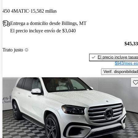
450 4MATIC
15,582 millas
Entrega a domicilio desde Billings, MT
El precio incluye envío de $3,040
$45,3
Trato justo
El precio incluye tasa
$943/mes es
Verif. disponibilidad
Gu