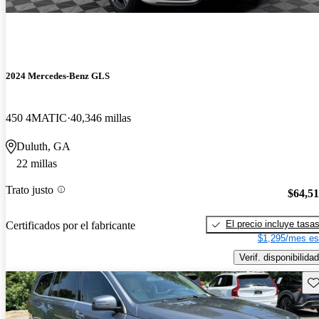
2024 Mercedes-Benz GLS
450 4MATIC
40,346 millas
Duluth, GA
22 millas
Trato justo
$64,5
El precio incluye tasa
Certificados por el fabricante
$1,295/mes es
Verif. disponibilidad
Gu