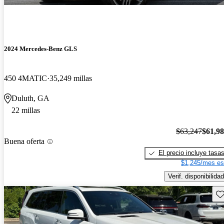
2024 Mercedes-Benz GLS
450 4MATIC
35,249 millas
Duluth, GA
22 millas
$63,247
$61,9
Buena oferta
El precio incluye tasa
$1,245/mes es
Verif. disponibilidad
Gu