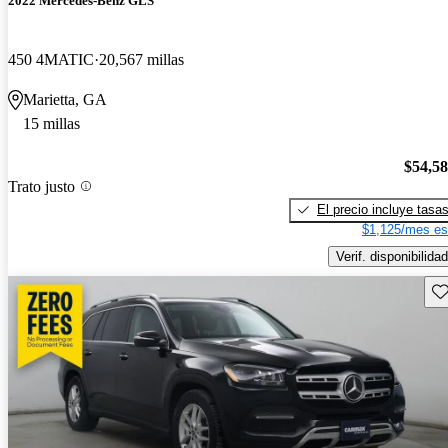
2022 Mercedes-Benz GLS
450 4MATIC
20,567 millas
Marietta, GA
15 millas
$54,5
Trato justo
El precio incluye tasa
$1,125/mes es
Verif. disponibilidad
Gu