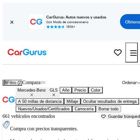
CarGurus: Autos nuevos y usados
Obtene
Con Modo de concesionario
150K+
Mercedes-Benz GLS usados en venta cerca de
Atlanta, GA
Compara
Filtro (2)
Ordenar
Mercedes-Benz
GLS
Año
Precio
Color
A 50 millas de distancia
Millaje
Ocultar resultados de entrega
Nuevos/Usados/Certificados
Carrocería
Borrar todo
661 vehículos encontrados
Guardar búsque
Compra con precios transparentes.