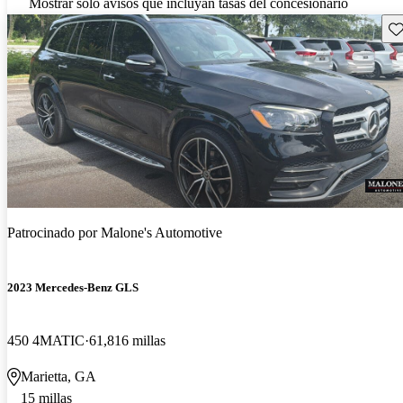
Mostrar solo avisos que incluyan tasas del concesionario
Gu
Patrocinado por
Malone's Automotive
2023 Mercedes-Benz GLS
450 4MATIC
61,816 millas
Marietta, GA
15 millas