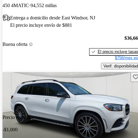
450 4MATIC
94,552 millas
Entrega a domicilio desde East Windsor, NJ
El precio incluye envío de $881
$36,6
Buena oferta
El precio incluye tasa
$756/mes es
Verif. disponibilidad
Gu
Precio reducido
-$1,000