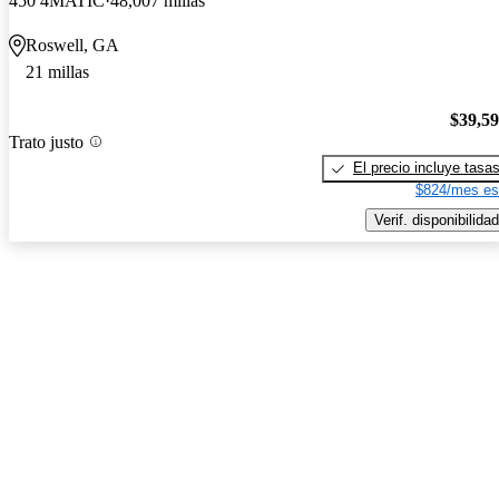
450 4MATIC
48,007 millas
Roswell, GA
21 millas
$39,5
Trato justo
El precio incluye tasa
$824/mes es
Verif. disponibilidad