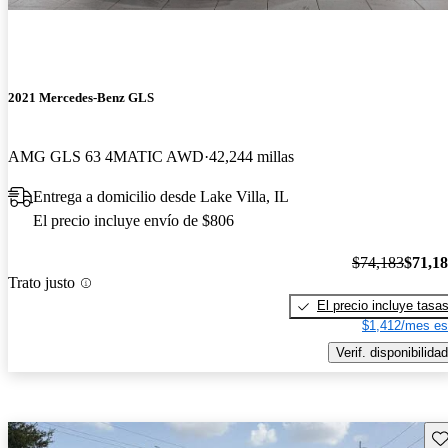
2021 Mercedes-Benz GLS
AMG GLS 63 4MATIC AWD
42,244 millas
Entrega a domicilio desde Lake Villa, IL
El precio incluye envío de $806
$74,183
$71,1
Trato justo
El precio incluye tasa
$1,412/mes es
Verif. disponibilidad
Gu