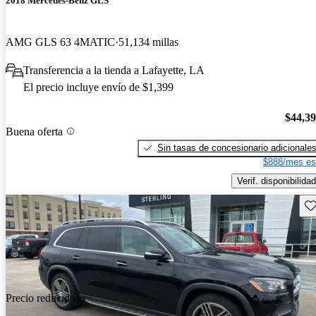
2018 Mercedes-Benz GLS
AMG GLS 63 4MATIC
51,134 millas
Transferencia a la tienda a Lafayette, LA
El precio incluye envío de $1,399
$44,3
Buena oferta
Sin tasas de concesionario adicionale
$888/mes es
Verif. disponibilidad
Gu
Precio reducido