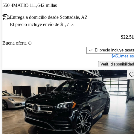
550 4MATIC
111,642 millas
Entrega a domicilio desde Scottsdale, AZ
El precio incluye envío de $1,713
$22,5
Buena oferta
El precio incluye tasa
$451/mes es
Verif. disponibilidad
Gu