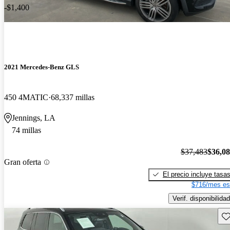
-$1,400
2021 Mercedes-Benz GLS
450 4MATIC
68,337 millas
Jennings, LA
74 millas
$37,483
$36,0
Gran oferta
El precio incluye tasa
$716/mes es
Verif. disponibilidad
Gu