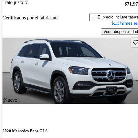
Trato justo
$71,9
El precio incluye tasa
Certificados por el fabricante
$1,379/mes es
Verif. disponibilidad
Gu
¡Nuevo!
2020 Mercedes-Benz GLS