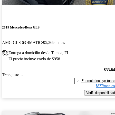
2019 Mercedes-Benz GLS
AMG GLS 63 4MATIC
95,269 millas
Entrega a domicilio desde Tampa, FL
El precio incluye envío de $958
$33,8
Trato justo
El precio incluye tasa
$677/mes es
Verif. disponibilidad
Gu