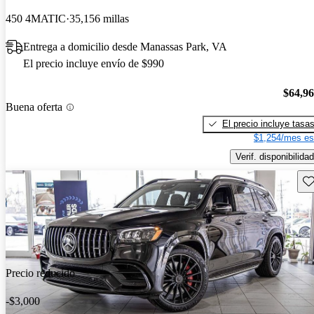
450 4MATIC
35,156 millas
Entrega a domicilio desde Manassas Park, VA
El precio incluye envío de $990
$64,9
Buena oferta
El precio incluye tasa
$1,254/mes es
Verif. disponibilidad
Gu
Precio reducido
-$3,000