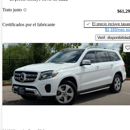
Trato justo
$61,2
El precio incluye tasa
Certificados por el fabricante
$1,193/mes es
Verif. disponibilidad
Gu
¡Nuevo!