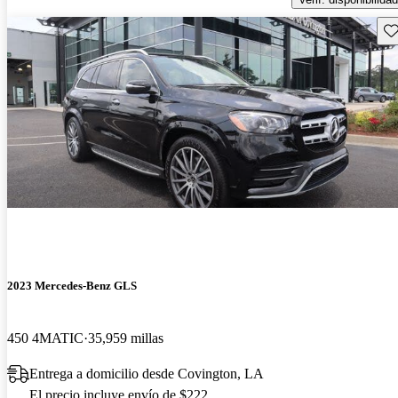
Gu
2023 Mercedes-Benz GLS
450 4MATIC
35,959 millas
Entrega a domicilio desde Covington, LA
El precio incluye envío de $222