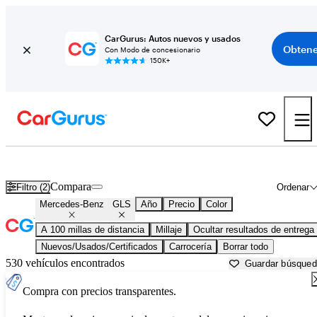
CarGurus: Autos nuevos y usados
Obtene
Con Modo de concesionario
150K+
Mercedes-Benz GLS usados en venta cerca de
Alexandria, LA
Compara
Filtro (2)
Ordenar
Mercedes-Benz
GLS
Año
Precio
Color
A 100 millas de distancia
Millaje
Ocultar resultados de entrega
Nuevos/Usados/Certificados
Carrocería
Borrar todo
530 vehículos encontrados
Guardar búsque
Compra con precios transparentes.