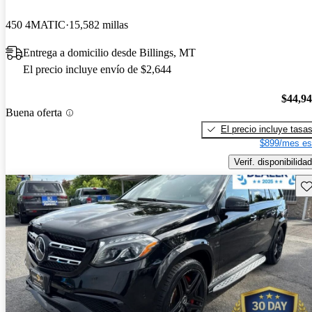
450 4MATIC
15,582 millas
Entrega a domicilio desde Billings, MT
El precio incluye envío de $2,644
$44,9
Buena oferta
El precio incluye tasa
$899/mes es
Verif. disponibilidad
Gu