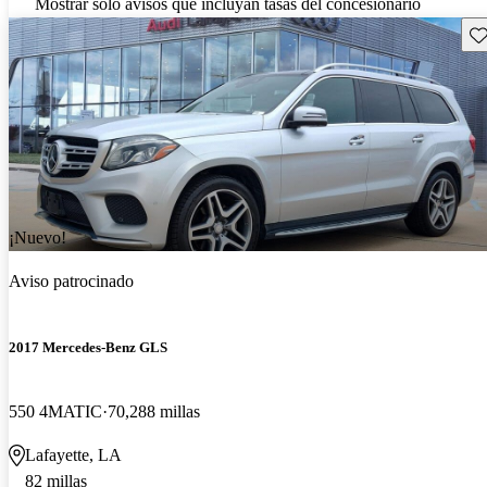
Mostrar solo avisos que incluyan tasas del concesionario
Gu
¡Nuevo!
Aviso patrocinado
2017 Mercedes-Benz GLS
550 4MATIC
70,288 millas
Lafayette, LA
82 millas