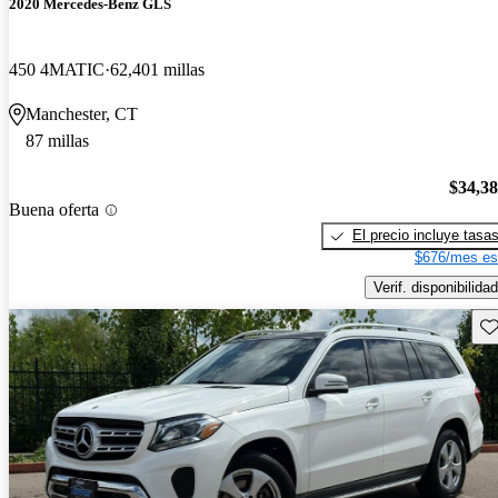
2020 Mercedes-Benz GLS
450 4MATIC
62,401 millas
Manchester, CT
87 millas
$34,3
Buena oferta
El precio incluye tasa
$676/mes es
Verif. disponibilidad
Gu