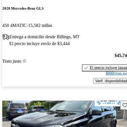
2020 Mercedes-Benz GLS
450 4MATIC
15,582 millas
Entrega a domicilio desde Billings, MT
El precio incluye envío de $3,444
$45,7
Trato justo
El precio incluye tasa
$899/mes es
Verif. disponibilidad
Gu