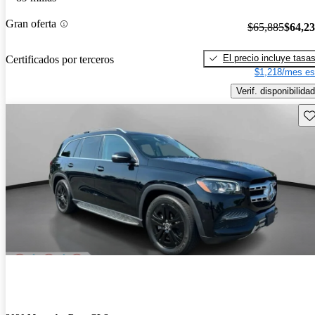
Gran oferta
$65,885
$64,2
El precio incluye tasa
Certificados por terceros
$1,218/mes es
Verif. disponibilidad
Gu