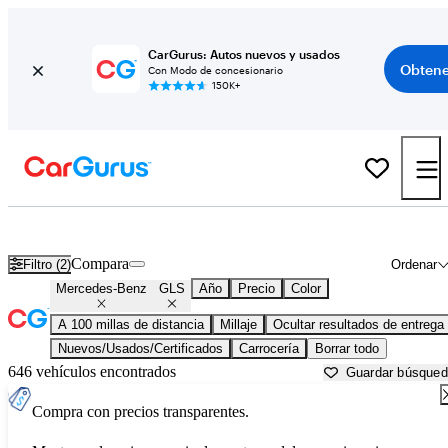
CarGurus: Autos nuevos y usados
Obtene
Con Modo de concesionario
150K+
Mercedes-Benz GLS usados en venta cerca de
Albany, NY
Compara
Filtro (2)
Ordenar
Mercedes-Benz
GLS
Año
Precio
Color
A 100 millas de distancia
Millaje
Ocultar resultados de entrega
Nuevos/Usados/Certificados
Carrocería
Borrar todo
646 vehículos encontrados
Guardar búsque
Compra con precios transparentes.