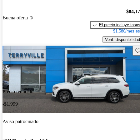
$84,1
Buena oferta
El precio incluye tasa
$1,580/mes es
Verif. disponibilidad
Gu
Precio reducido
-$1,999
Aviso patrocinado