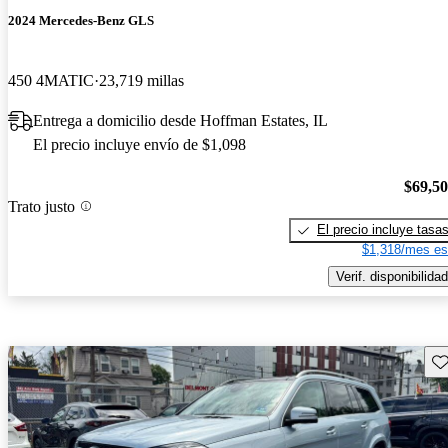
2024 Mercedes-Benz GLS
450 4MATIC
23,719 millas
Entrega a domicilio desde Hoffman Estates, IL
El precio incluye envío de $1,098
$69,5
Trato justo
El precio incluye tasa
$1,318/mes es
Verif. disponibilidad
Gu