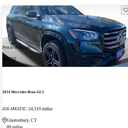
Gu
Precio reducido
-$1,652
2024 Mercedes-Benz GLS
450 4MATIC
24,319 millas
Glastonbury, CT
89 millas