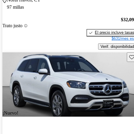
97 millas
$32,0
Trato justo
El precio incluye tasa
$631/mes es
Verif. disponibilidad
Gu
¡Nuevo!