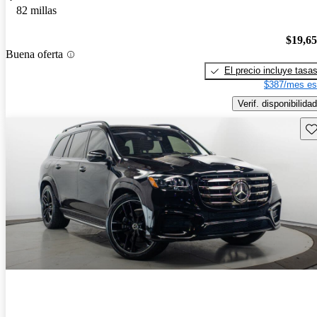
82 millas
$19,6
Buena oferta
El precio incluye tasa
$387/mes es
Verif. disponibilidad
Gu