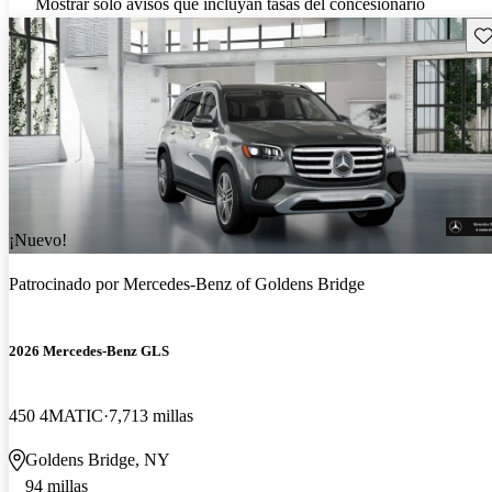
Mostrar solo avisos que incluyan tasas del concesionario
Gu
¡Nuevo!
Patrocinado por
Mercedes-Benz of Goldens Bridge
2026 Mercedes-Benz GLS
450 4MATIC
7,713 millas
Goldens Bridge, NY
94 millas