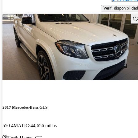
Verif. disponibilidad
Gu
2017 Mercedes-Benz GLS
550 4MATIC
44,656 millas
North Haven, CT