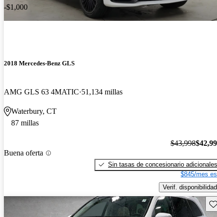
-$1,000
2018 Mercedes-Benz GLS
AMG GLS 63 4MATIC
51,134 millas
Waterbury, CT
87 millas
$43,998
$42,9
Buena oferta
Sin tasas de concesionario adicionale
$845/mes es
Verif. disponibilidad
Gu