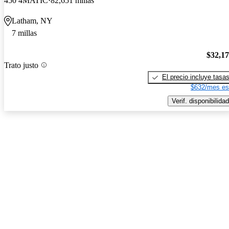
450 4MATIC
82,651 millas
Latham, NY
7 millas
$32,1
Trato justo
El precio incluye tasa
$632/mes es
Verif. disponibilidad