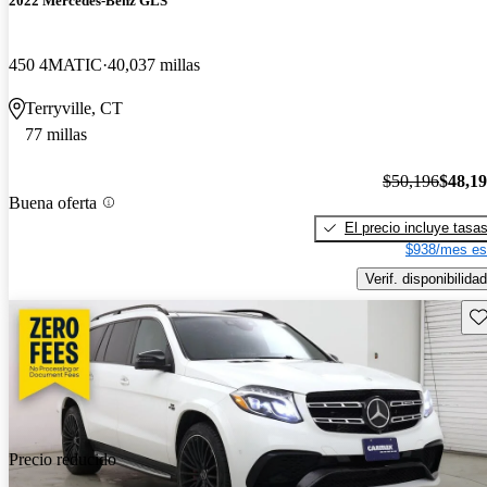
2022 Mercedes-Benz GLS
450 4MATIC
40,037 millas
Terryville, CT
77 millas
$50,196
$48,1
Buena oferta
El precio incluye tasa
$938/mes es
Verif. disponibilidad
Gu
Precio reducido