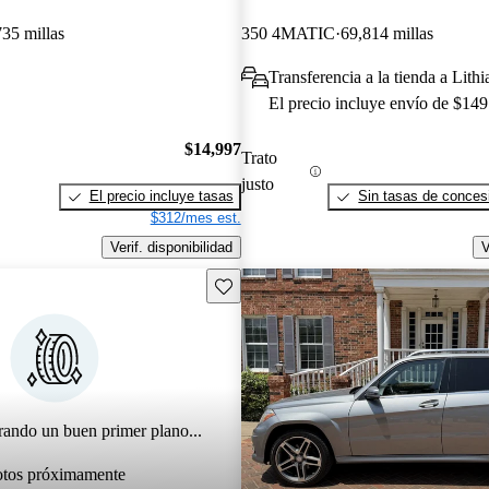
735 millas
350 4MATIC
69,814 millas
Transferencia a la tienda a Lith
El precio incluye envío de $149
$14,997
Trato
justo
El precio incluye tasas
Sin tasas de concesi
$312/mes est.
Verif. disponibilidad
V
Guarda este Aviso
rando un buen primer plano...
otos próximamente