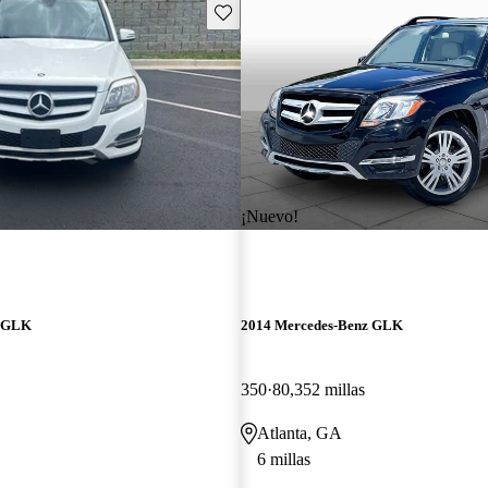
Guarda este Aviso
¡Nuevo!
z GLK
2014 Mercedes-Benz GLK
350
80,352 millas
Atlanta, GA
6 millas