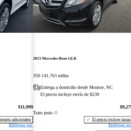
2015 Mercedes-Benz GLK
350
141,763 millas
Entrega a domicilio desde Monroe, NC
El precio incluye envío de $239
$11,999
$9,27
Trato justo
onario adicionales
El precio incluye tasas
$250/mes est.
$193/mes est