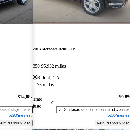
2013 Mercedes-Benz GLK
350
95,932 millas
Buford, GA
33 millas
$14,082
$9,85
Trato
justo
recio incluye tasas
Sin tasas de concesionario adicionales
$293/mes est.
$205/mes est
erif. disponibilidad
Verif. disponibilidad