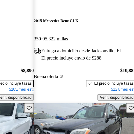
2015 Mercedes-Benz GLK
350
95,322 millas
Entrega a domicilio desde Jacksonville, FL
El precio incluye envío de $288
$8,890
$10,88
Buena oferta
recio incluye tasas
El precio incluye tasas
$185/mes est.
$227/mes est
erif. disponibilidad
Verif. disponibilidad
Guarda este Aviso
Gu