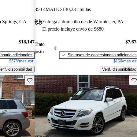
350 4MATIC
130,331 millas
ia Springs, GA
Entrega a domicilio desde Warminster, PA
El precio incluye envío de $680
$18,147
$7,67
Trato
justo
onario adicionales
Sin tasas de concesionario adicionales
$378/mes est.
$160/mes est
erif. disponibilidad
Verif. disponibilidad
Guarda este Aviso
Gu