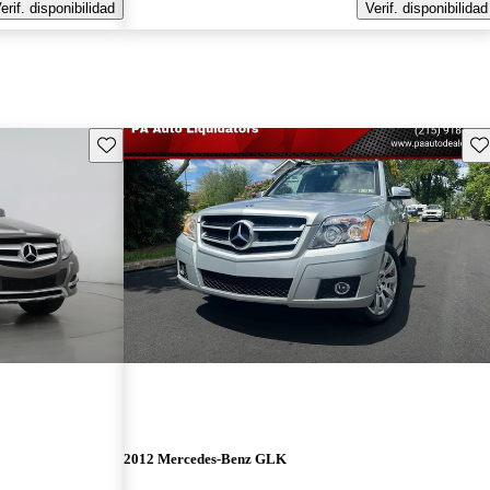
erif. disponibilidad
Verif. disponibilidad
Guarda este Aviso
Gu
2012 Mercedes-Benz GLK