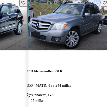
Guarda este Aviso
Gu
2011 Mercedes-Benz GLK
350 4MATIC
138,244 millas
Alpharetta, GA
27 millas