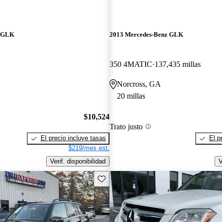
z GLK
2013 Mercedes-Benz GLK
350 4MATIC
137,435 millas
Norcross, GA
20 millas
$10,524
Trato justo
El precio incluye tasas
El p
$219/mes est.
Verif. disponibilidad
V
Guarda este Aviso