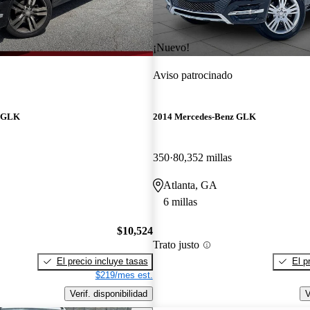
¡Nuevo!
Aviso patrocinado
z GLK
2014 Mercedes-Benz GLK
350
80,352 millas
Atlanta, GA
6 millas
$10,524
Trato justo
El precio incluye tasas
El p
$219/mes est.
Verif. disponibilidad
V