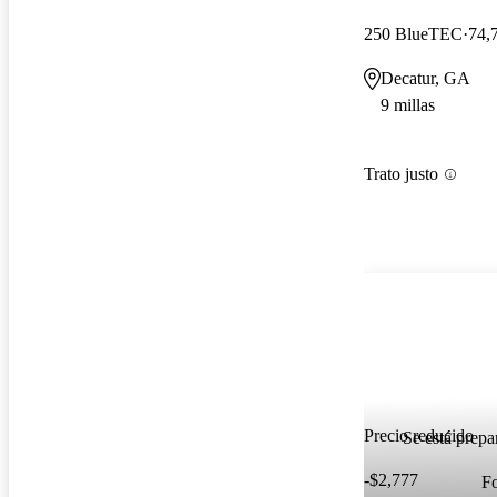
250 BlueTEC
74,
Decatur, GA
9 millas
Trato justo
Precio reducido
Se está prepa
-$2,777
F