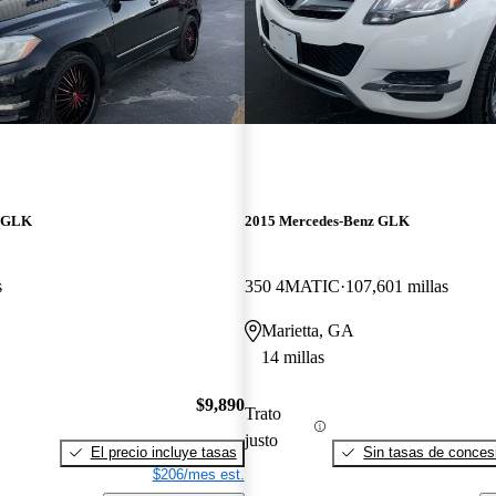
z GLK
2015 Mercedes-Benz GLK
s
350 4MATIC
107,601 millas
Marietta, GA
14 millas
$9,890
Trato
justo
El precio incluye tasas
Sin tasas de concesi
$206/mes est.