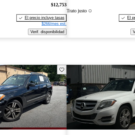
$12,753
Trato justo
El precio incluye tasas
El p
$266/mes est.
Verif. disponibilidad
V
Guarda este Aviso