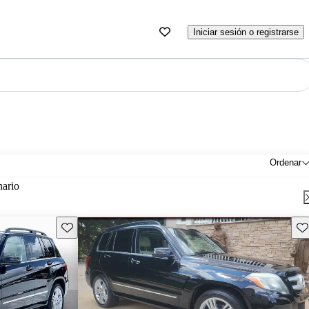
Iniciar sesión o registrarse
Ordenar
nario
Guarda este Aviso
Gu