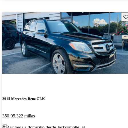
Gu
2015 Mercedes-Benz GLK
350
95,322 millas
Entrega a domicilio desde Jacksonville, FL