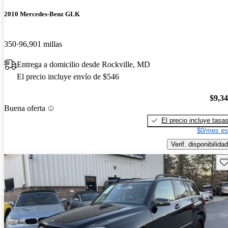
2010 Mercedes-Benz GLK
350
96,901 millas
Entrega a domicilio desde Rockville, MD
El precio incluye envío de $546
$9,3
Buena oferta
El precio incluye tasa
$0/mes es
Verif. disponibilidad
Gu