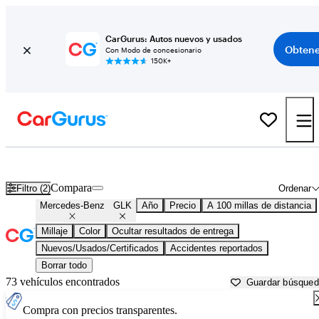
CarGurus: Autos nuevos y usados
Obtene
Con Modo de concesionario
150K+
Mercedes-Benz GLK usados en venta cerca de
Anderson, SC
Compara
Filtro (2)
Ordenar
Mercedes-Benz
GLK
Año
Precio
A 100 millas de distancia
Millaje
Color
Ocultar resultados de entrega
Nuevos/Usados/Certificados
Accidentes reportados
Borrar todo
73 vehículos encontrados
Guardar búsque
Compra con precios transparentes.