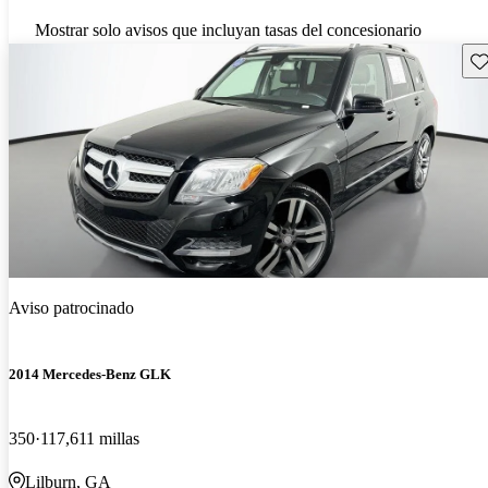
Mostrar solo avisos que incluyan tasas del concesionario
Gu
Aviso patrocinado
2014 Mercedes-Benz GLK
350
117,611 millas
Lilburn, GA