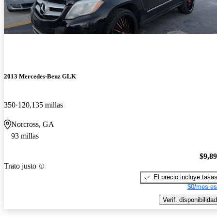
2013 Mercedes-Benz GLK
350
120,135 millas
Norcross, GA
93 millas
$9,8
Trato justo
El precio incluye tasa
$0/mes es
Verif. disponibilidad