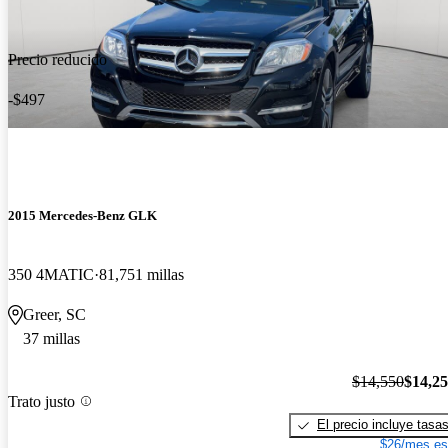
Precio reducido
-$497
2015 Mercedes-Benz GLK
350 4MATIC
81,751 millas
Greer, SC
37 millas
$14,550
$14,2
Trato justo
El precio incluye tasa
$26/mes es