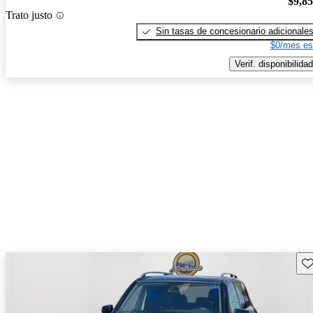
$9,8
Trato justo
Sin tasas de concesionario adicionale
$0/mes es
Verif. disponibilidad
Gu