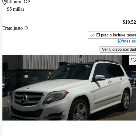
Lilburn, GA
95 millas
$10,5
Trato justo
El precio incluye tasa
$0/mes es
Verif. disponibilidad
Gu