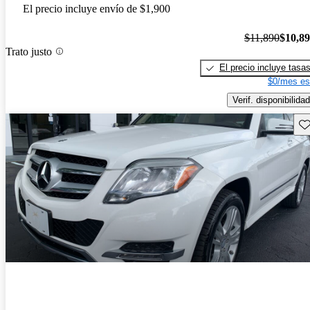
El precio incluye envío de $1,900
$11,890
$10,8
Trato justo
El precio incluye tasa
$0/mes es
Verif. disponibilidad
Gu