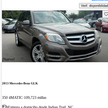
Verif. disponibilidad
Gu
¡Nuevo!
2013 Mercedes-Benz GLK
350 4MATIC
109,723 millas
Entrega a domicilio desde Indian Trail, NC