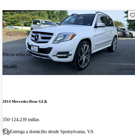
Gu
Precio reducido
-$1,000
2014 Mercedes-Benz GLK
350
124,239 millas
Entrega a domicilio desde Spotsylvania, VA