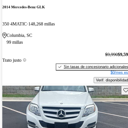
2014 Mercedes-Benz GLK
350 4MATIC
148,268 millas
Columbia, SC
99 millas
$9,990
$9,5
Trato justo
Sin tasas de concesionario adicionale
$0/mes es
Verif. disponibilidad
Gu