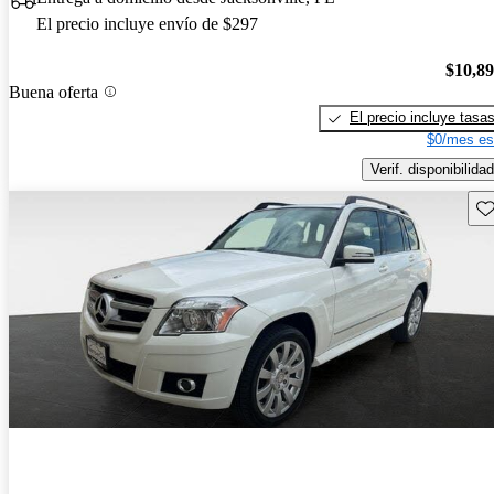
El precio incluye envío de $297
$10,8
Buena oferta
El precio incluye tasa
$0/mes es
Verif. disponibilidad
Gu