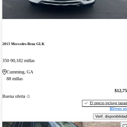
2015 Mercedes-Benz GLK
350
90,182 millas
Cumming, GA
88 millas
$12,7
Buena oferta
El precio incluye tasa
$0/mes es
Verif. disponibilidad
Gu