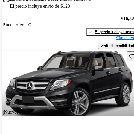
El precio incluye envío de $123
$10,8
Buena oferta
El precio incluye tasa
$0/mes es
Verif. disponibilidad
Gu
¡Nuevo!