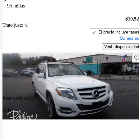
95 millas
$10,5
Trato justo
El precio incluye tasa
$0/mes es
Verif. disponibilidad
Gu
Precio reducido
-$397