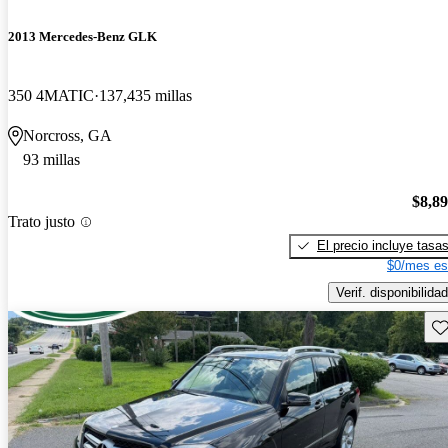
2013 Mercedes-Benz GLK
350 4MATIC
137,435 millas
Norcross, GA
93 millas
$8,8
Trato justo
El precio incluye tasa
$0/mes es
Verif. disponibilidad
Gu