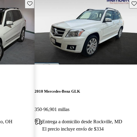
Guarda este Aviso
Gu
2010 Mercedes-Benz GLK
350
96,901 millas
edo, OH
Entrega a domicilio desde Rockville, MD
El precio incluye envío de $334