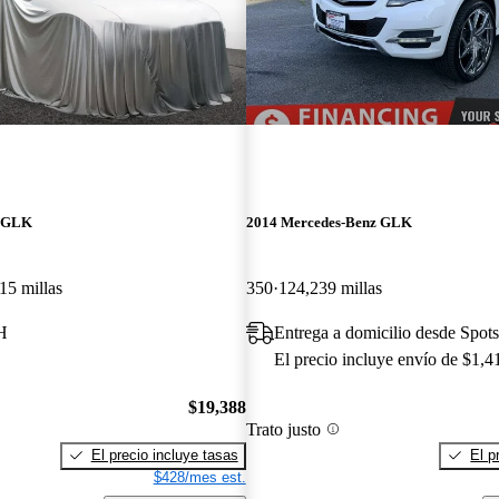
z GLK
2014 Mercedes-Benz GLK
15 millas
350
124,239 millas
H
Entrega a domicilio desde Spot
El precio incluye envío de $1,4
$19,388
Trato justo
El precio incluye tasas
El p
$428/mes est.