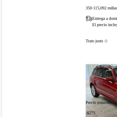
350
115,092 milla
Entrega a domi
El precio incl
Trato justo
Precio reducido
-$275