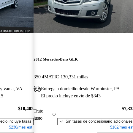
2012 Mercedes-Benz GLK
350 4MATIC
130,331 millas
sylvania, VA
Entrega a domicilio desde Warminster, PA
15
El precio incluye envío de $343
$10,405
$7,33
Trato
justo
recio incluye tasas
Sin tasas de concesionario adicionales
$230/mes est.
$162/mes est