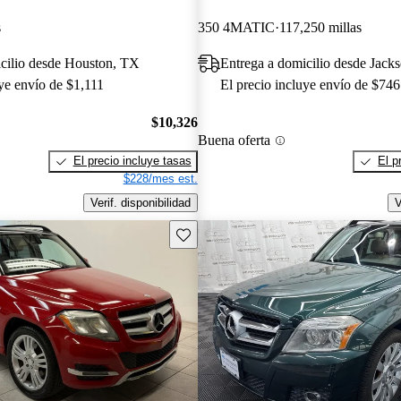
s
350 4MATIC
117,250 millas
cilio desde Houston, TX
Entrega a domicilio desde Jacks
uye envío de $1,111
El precio incluye envío de $746
$10,326
Buena oferta
El precio incluye tasas
El p
$228/mes est.
Verif. disponibilidad
V
Guarda este Aviso