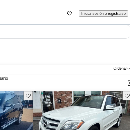
Iniciar sesión o registrarse
Ordenar
nario
Guarda este Aviso
Gu