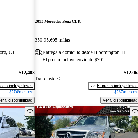
2015 Mercedes-Benz GLK
350
95,695 millas
ford, CT
Entrega a domicilio desde Bloomington, IL
El precio incluye envío de $391
$12,408
$12,06
Trato justo
recio incluye tasas
El precio incluye tasas
$274/mes est.
$267/mes est
erif. disponibilidad
Verif. disponibilidad
Guarda este Aviso
Gu