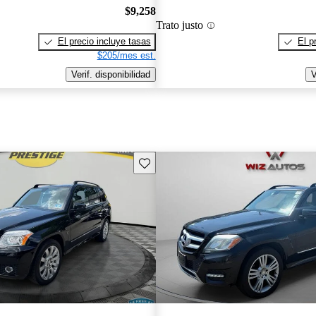
$9,258
Trato justo
El precio incluye tasas
El p
$205/mes est.
Verif. disponibilidad
V
Guarda este Aviso