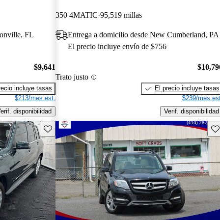
350 4MATIC
95,519 millas
onville, FL
Entrega a domicilio desde New Cumberland, PA
El precio incluye envío de $756
$9,641
$10,79
Trato justo
recio incluye tasas
El precio incluye tasas
$213/mes est.
$239/mes est
erif. disponibilidad
Verif. disponibilidad
Guarda este Aviso
Gu