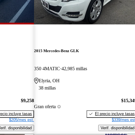
2015 Mercedes-Benz GLK
350 4MATIC
42,985 millas
Elyria, OH
38 millas
$9,258
$15,34
Gran oferta
recio incluye tasas
El precio incluye tasas
$205/mes est.
$339/mes est
erif. disponibilidad
Verif. disponibilidad