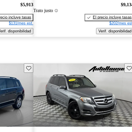
$5,913
$9,13
Trato justo
recio incluye tasas
El precio incluye tasas
$131/mes est.
$202/mes est
erif. disponibilidad
Verif. disponibilidad
Guarda este Aviso
Gu