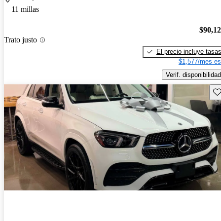
11 millas
$90,1
Trato justo
El precio incluye tasa
$1,577/mes es
Verif. disponibilidad
Gu