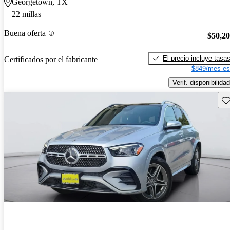
Georgetown, TX
22 millas
Buena oferta
$50,2
El precio incluye tasa
Certificados por el fabricante
$849/mes es
Verif. disponibilidad
Gu