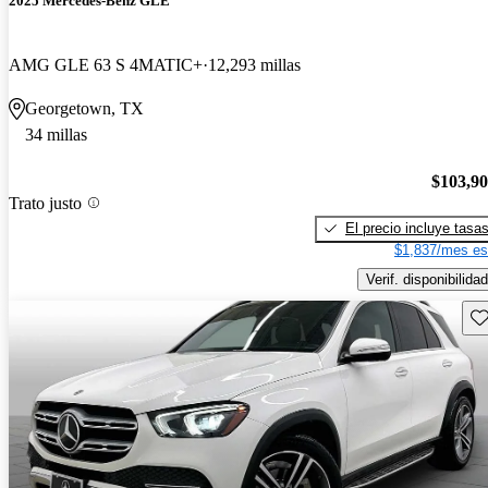
2025 Mercedes-Benz GLE
AMG GLE 63 S 4MATIC+
12,293 millas
Georgetown, TX
34 millas
$103,9
Trato justo
El precio incluye tasa
$1,837/mes es
Verif. disponibilidad
Gu