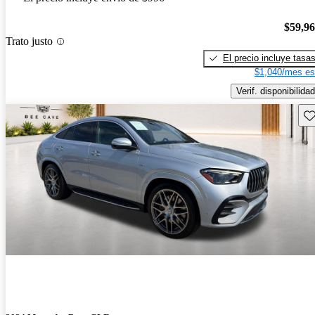
$59,9
Trato justo
El precio incluye tasa
$1,040/mes es
Verif. disponibilidad
Gu