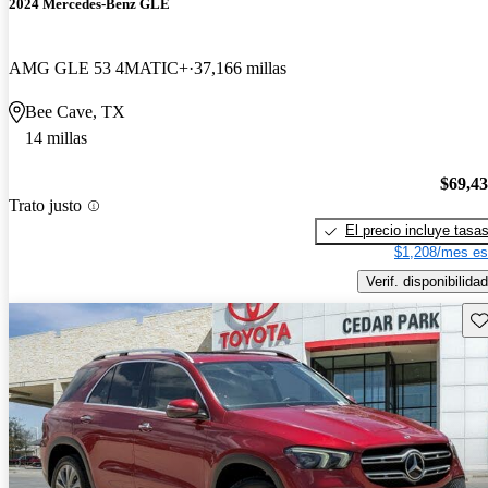
2024 Mercedes-Benz GLE
AMG GLE 53 4MATIC+
37,166 millas
Bee Cave, TX
14 millas
$69,4
Trato justo
El precio incluye tasa
$1,208/mes es
Verif. disponibilidad
Gu