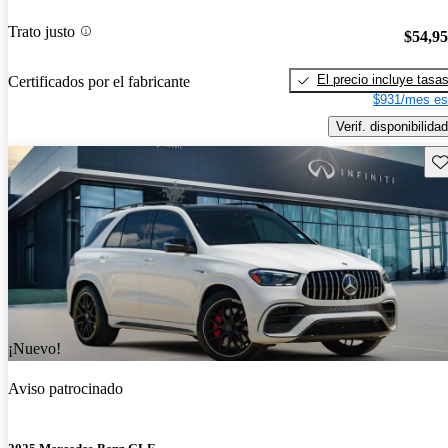
Trato justo
$54,9
El precio incluye tasa
Certificados por el fabricante
$931/mes es
Verif. disponibilidad
Gu
¡Nuevo!
Aviso patrocinado