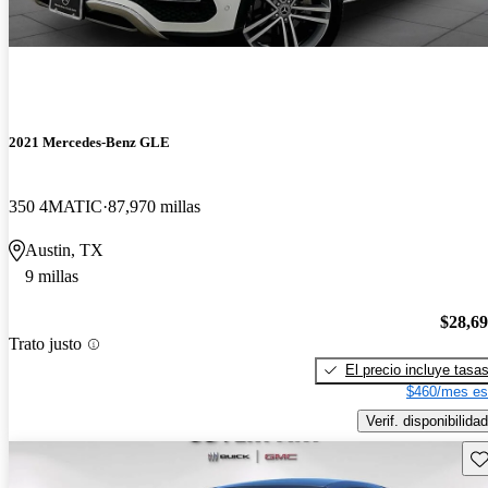
2021 Mercedes-Benz GLE
350 4MATIC
87,970 millas
Austin, TX
9 millas
$28,6
Trato justo
El precio incluye tasa
$460/mes es
Verif. disponibilidad
Gu