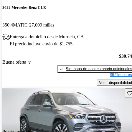
2022 Mercedes-Benz GLE
350 4MATIC
27,009 millas
Entrega a domicilio desde Murrieta, CA
El precio incluye envío de $1,755
$39,7
Buena oferta
Sin tasas de concesionario adicionale
$671/mes es
Verif. disponibilidad
Gu
Precio reducido