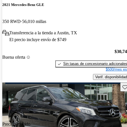
2021 Mercedes-Benz GLE
350 RWD
56,010 millas
Transferencia a la tienda a Austin, TX
El precio incluye envío de $749
$30,7
Buena oferta
Sin tasas de concesionario adicionale
$500/mes es
Verif. disponibilidad
Gu
Precio reducido