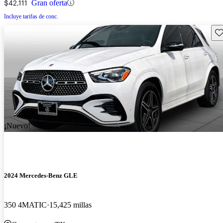
$42,111
Gran oferta
Incluye tarifas de conc.
Gu
¡Nuevo!
2024 Mercedes-Benz GLE
350 4MATIC
15,425 millas