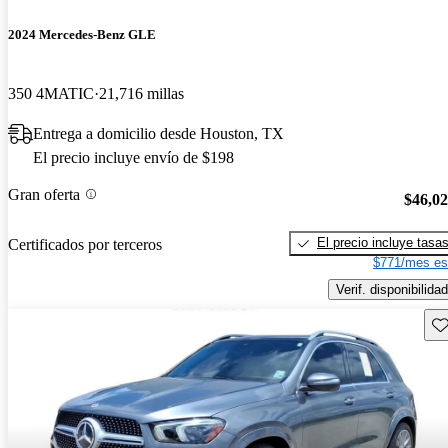
2024 Mercedes-Benz GLE
350 4MATIC
21,716 millas
Entrega a domicilio desde Houston, TX
El precio incluye envío de $198
Gran oferta
$46,0
El precio incluye tasa
Certificados por terceros
$771/mes es
Verif. disponibilidad
Gu