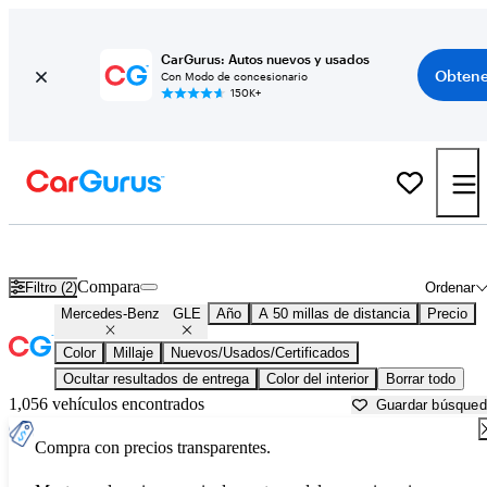
CarGurus: Autos nuevos y usados
Obtene
Con Modo de concesionario
150K+
Mercedes-Benz GLE usados en venta cerca de
Austin, TX
Compara
Filtro (2)
Ordenar
Mercedes-Benz
GLE
Año
A 50 millas de distancia
Precio
Color
Millaje
Nuevos/Usados/Certificados
Ocultar resultados de entrega
Color del interior
Borrar todo
1,056 vehículos encontrados
Guardar búsque
Compra con precios transparentes.