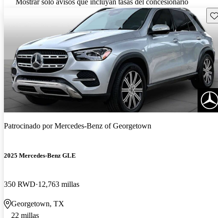
Mostrar solo avisos que incluyan tasas del concesionario
Gu
Patrocinado por
Mercedes-Benz of Georgetown
2025 Mercedes-Benz GLE
350 RWD
12,763 millas
Georgetown, TX
22 millas