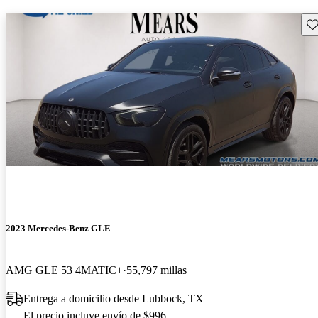
Gu
2023 Mercedes-Benz GLE
AMG GLE 53 4MATIC+
55,797 millas
Entrega a domicilio desde Lubbock, TX
El precio incluye envío de $996