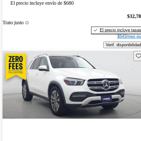
El precio incluye envío de $680
$32,7
Trato justo
El precio incluye tasa
$543/mes es
Verif. disponibilidad
Gu